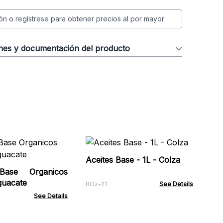
ión o regístrese para obtener precios al por mayor
ones y documentación del producto
Ace
Aceites Base - 1L - Colza
Base Organicos
BOz
guacate
BOz-21
See Details
See Details