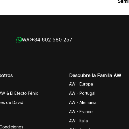
Semil
+34 602 580 257
WA:
sotros
Descubre la Familia AW
AW - Europa
 AW & El Efecto Fénix
AW - Portugal
jes de David
AW - Alemania
AW - France
AW - Italia
 Condiciones