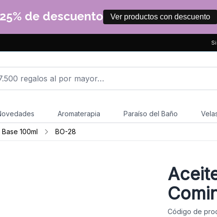
25% de descuento
Ver productos con descuento
Si
Novedades
Aromaterapia
Paraíso del Baño
Vela
 Base 100ml
BO-28
Aceit
Comi
Código de pro