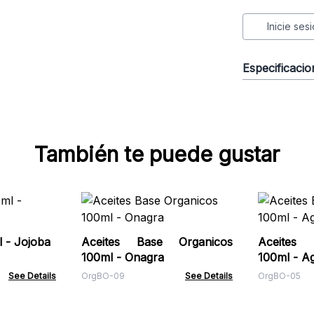
Inicie ses
Especificaci
También te puede gustar
 - Jojoba
Aceites Base Organicos
Aceites 
100ml - Onagra
100ml - A
See Details
OrgBO-09
See Details
OrgBO-05