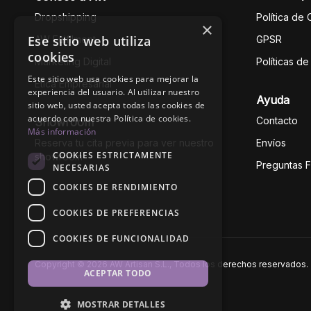
Dropshipping
Política de
×
Ese sitio web utiliza
AW Fulfilment
GPSR
cookies
Marketing Digital
Políticas d
Este sitio web usa cookies para mejorar la
Ética Empresarial
experiencia del usuario. Al utilizar nuestro
Ayuda
sitio web, usted acepta todas las cookies de
acuerdo con nuestra Política de cookies.
Contacto
Showroom
Más información
Reserva tu cita previa para ver nuestro
Envíos
COOKIES ESTRICTAMENTE
showroom
Preguntas 
NECESARIAS
COOKIES DE RENDIMIENTO
COOKIES DE PREFERENCIAS
COOKIES DE FUNCIONALIDAD
Copyright © 2026 AW Artisan S.L., Todos los derechos reservados.
ACEPTAR TODO
MOSTRAR DETALLES