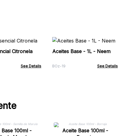
Me
10
ncial Citronela
Aceites Base - 1L - Neem
tra
AWE
See Details
BOz-19
See Details
ente
e Base 100ml -
Aceite Base 100ml -