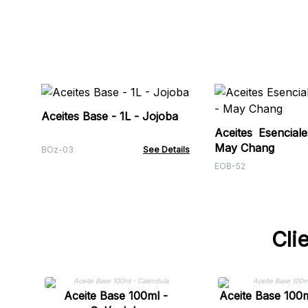
Aceites Base - 1L - Jojoba
Aceites Esencial
May Chang
BOz-03
See Details
EOB-52
Cli
Aceite Base 100ml -
Aceite Base 100m