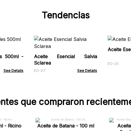
Tendencias
Aceite Ese
es 500ml -
Aceite Esencial Salvia
Sclarea
EO-20
See Details
EO-07
See Details
entes que compraron recientem
l - Ricino
Aceite de Batana - 100 ml
Aceit