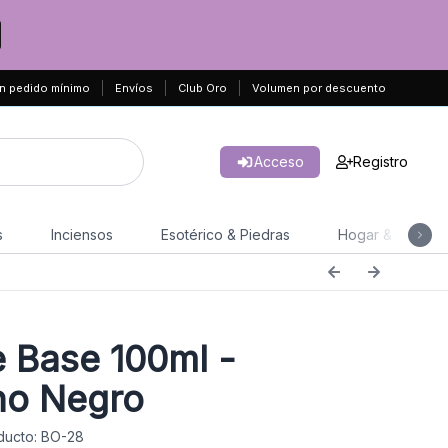
n pedido mínimo
Envíos
Club Oro
Volumen por descuento
Acceso
Registro
s
Inciensos
Esotérico & Piedras
Hogar & Jardín
e Base 100ml -
no Negro
ducto: BO-28