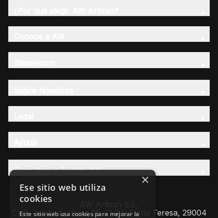
¿Por qué elegir AW Artisan?
Conoce a AW
Showroom
Sobre Nosotros
Legal
Ayuda
Descubre la Familia AW
×
Ese sitio web utiliza
cookies
AW Artisan S.L,
Calle Caleta de Velez 39-41 P.I. Santa Teresa, 29004
Este sitio web usa cookies para mejorar la