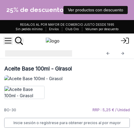
25% de descuento
Ver productos con descuento
REGALOS AL POR MAYOR DE COMERCIO JUSTO DESDE 1995
Sin pedido mínimo
Envíos
Club Oro
Volumen por descuento
Aceite Base 100ml
BO-30
Aceite Base 100ml - Girasol
BO-30
RRP : 5,25 € / Unidad
Inicie sesión o regístrese para obtener precios al por mayor