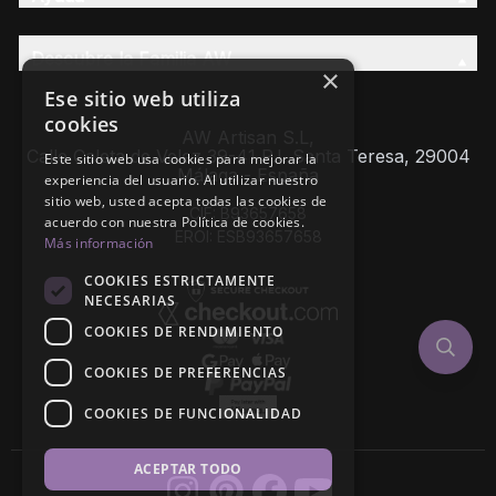
Descubre la Familia AW
×
Ese sitio web utiliza
cookies
AW Artisan S.L,
Calle Caleta de Velez 39-41 P.I. Santa Teresa, 29004
Este sitio web usa cookies para mejorar la
Málaga - España
experiencia del usuario. Al utilizar nuestro
sitio web, usted acepta todas las cookies de
CIF: B93657658
acuerdo con nuestra Política de cookies.
EROI: ESB93657658
Más información
COOKIES ESTRICTAMENTE
NECESARIAS
COOKIES DE RENDIMIENTO
COOKIES DE PREFERENCIAS
COOKIES DE FUNCIONALIDAD
ACEPTAR TODO