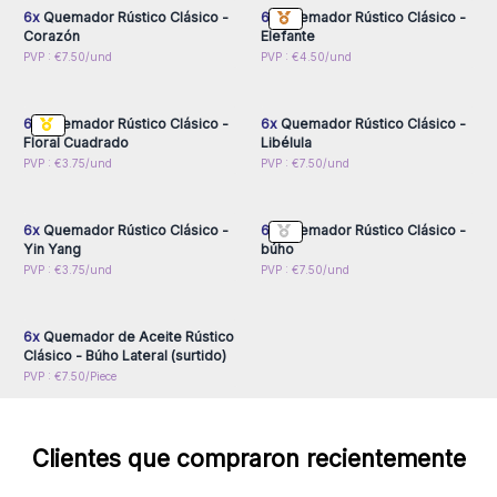
Solo venta al por mayor.
6x
Quemador Rústico Clásico -
6x
Quemador Rústico Clásico -
Corazón
Elefante
Inicie sesión o regístrese
Inicie sesión o regístrese
PVP : €7.50/und
PVP : €4.50/und
para obtener precios al
para obtener precios al
por mayor
por mayor
6x
Quemador Rústico Clásico -
6x
Quemador Rústico Clásico -
Floral Cuadrado
Libélula
Inicie sesión o regístrese
Inicie sesión o regístrese
PVP : €3.75/und
PVP : €7.50/und
para obtener precios al
para obtener precios al
por mayor
por mayor
6x
Quemador Rústico Clásico -
6x
Quemador Rústico Clásico -
Yin Yang
búho
Inicie sesión o regístrese
PVP : €3.75/und
PVP : €7.50/und
para obtener precios al
por mayor
6x
Quemador de Aceite Rústico
Clásico - Búho Lateral (surtido)
PVP : €7.50/Piece
Clientes que compraron recientemente