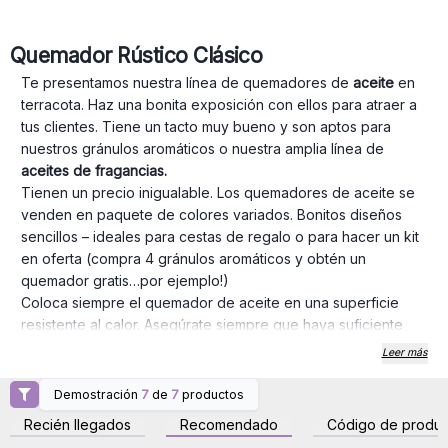
Quemador Rústico Clásico
Te presentamos nuestra línea de quemadores de
aceite
en
terracota. Haz una bonita exposición con ellos para atraer a
tus clientes. Tiene un tacto muy bueno y son aptos para
nuestros gránulos aromáticos o nuestra amplia línea de
aceites de fragancias.
Tienen un precio inigualable. Los quemadores de aceite se
venden en paquete de colores variados. Bonitos diseños
sencillos – ideales para cestas de regalo o para hacer un kit
en oferta (compra 4 gránulos aromáticos y obtén un
quemador gratis…por ejemplo!)
Coloca siempre el quemador de aceite en una superficie
resistente al calor. Asegúrate siempre que haya suficiente
líquido en el recipiente.
Usa velitas de buena calidad
. Nunca
Leer más
lo dejes desatendido cuando esté encendido y ponerlo
siempre lejos de cortinas o tejidos.
Demostración
7
de
7
productos
Inicie sesión o regístrese
Inicie sesión o regístrese
Si la llama se extiende, apágala con un paño húmedo.
para obtener precios al
para obtener precios al
Recién llegados
Recomendado
Código de produc
por mayor
por mayor
Mantener fuera del alcance de los niños.