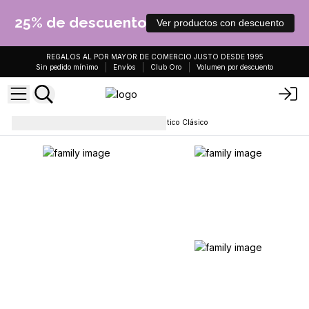
25% de descuento
Ver productos con descuento
REGALOS AL POR MAYOR DE COMERCIO JUSTO DESDE 1995
Sin pedido mínimo
Envíos
Club Oro
Volumen por descuento
Aramoterapia
Quemador Rústico Clásico