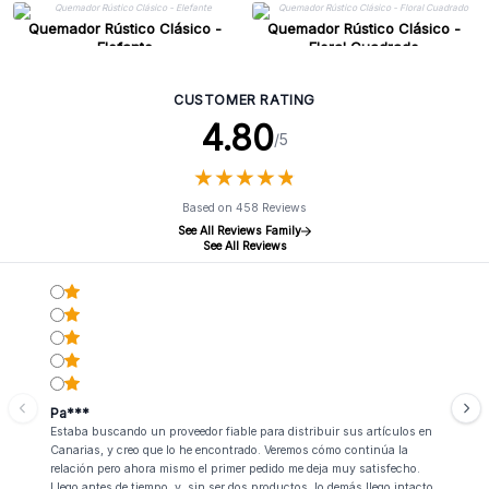
Quemador Rústico Clásico -
Quemador Rústico Clásico -
Elefante
Floral Cuadrado
CUSTOMER RATING
4.80
/5
★
★
★
★
★
★
★
★
★
★
Based on 458 Reviews
See All Reviews Family
See All Reviews
Pa***
Estaba buscando un proveedor fiable para distribuir sus artículos en
Canarias, y creo que lo he encontrado. Veremos cómo continúa la
relación pero ahora mismo el primer pedido me deja muy satisfecho.
Llego antes de tiempo, y, sin ser dos productos, lo demás llego intacto.