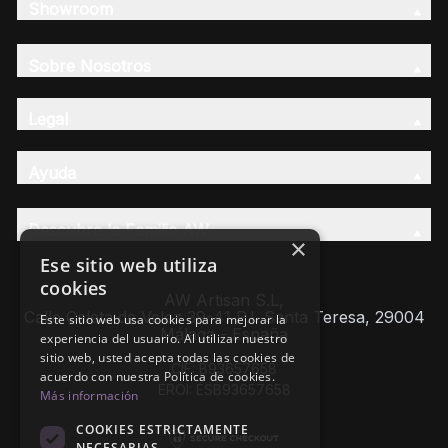
Showroom
Sobre Nosotros
Legal
Ayuda
Descubre la Familia AW
×
Ese sitio web utiliza
cookies
AW Artisan S.L,
Calle Caleta de Velez 39-41 P.I. Santa Teresa, 29004
Este sitio web usa cookies para mejorar la
Málaga - España
experiencia del usuario. Al utilizar nuestro
sitio web, usted acepta todas las cookies de
CIF: B93657658
acuerdo con nuestra Política de cookies.
EROI: ESB93657658
Más información
COOKIES ESTRICTAMENTE
NECESARIAS