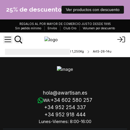
25% de descuento
Ver productos con descuento
REGALOS AL POR MAYOR DE COMERCIO JUSTO DESDE 1995
Sin pedido mínimo
Envíos
Club Oro
Volumen por descuento
Jabón Artesanal con Aceite Vegetal 1,250Kg
ArtS-26-14u
hola@awartisan.es
+34 602 580 257
WA:
+34 952 254 337
+34 952 918 444
Lunes-Viernes: 8:00-16:00