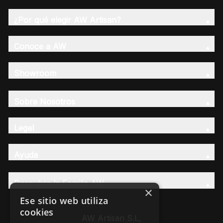
¿Por qué elegir AW Artisan?
Conoce a AW
Showroom
Sobre Nosotros
Legal
Ayuda
Descubre la Familia AW
×
Ese sitio web utiliza
cookies
AW Artisan S.L,