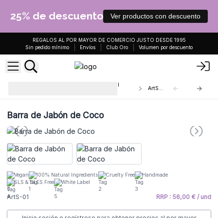
25% de descuento
Ver productos con descuento
REGALOS AL POR MAYOR DE COMERCIO JUSTO DESDE 1995
Sin pedido mínimo
Envíos
Club Oro
Volumen por descuento
Jabón Artesanal con Aceite Vegetal
ArtS-01
1,250Kg
Barra de Jabón de Coco
Vegan
100% Natural Ingredients
Cruelty Free
Handmade
SLS & SLES Free
White Label
ArtS-01
RRP : 56,00 € / und
Inicie sesión o regístrese para obtener precios al por mayor