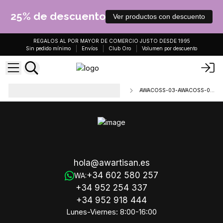
25% de descuento
Ver productos con descuento
REGALOS AL POR MAYOR DE COMERCIO JUSTO DESDE 1995
Sin pedido mínimo
Envíos
Club Oro
Volumen por descuento
Jabones Artesanales Cortados
AWACOSS-03-AWACOSS-03a
100gr
hola@awartisan.es
+34 602 580 257
WA:
+34 952 254 337
+34 952 918 444
Lunes-Viernes: 8:00-16:00