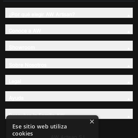
¿Por qué elegir AW Artisan?
Conoce a AW
Showroom
Sobre Nosotros
Legal
Ayuda
Descubre la Familia AW
×
Ese sitio web utiliza
cookies
AW Artisan S.L,