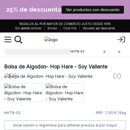
25% de descuento
Ver productos con descuento
REGALOS AL POR MAYOR DE COMERCIO JUSTO DESDE 1995
Sin pedido mínimo
Envíos
Club Oro
Volumen por descuento
Bolsos de Algodon Hop Hare
HHTB-02
Bolsa de Algodon- Hop Hare - Soy Valiente
HHTB-02
RRP : 7,50 € / Bag
Inicie sesión o regístrese para obtener precios al por mayor