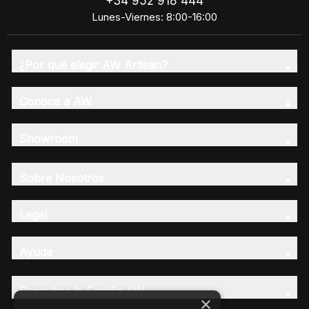
+34 952 918 444
Lunes-Viernes: 8:00-16:00
¿Por qué elegir AW Artisan?
Conoce a AW
Showroom
Sobre Nosotros
Legal
Ayuda
Descubre la Familia AW
×