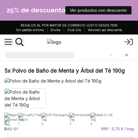
25% de descuento
Ver productos con descuento
REGALOS AL POR MAYOR DE COMERCIO JUSTO DESDE 1995
Sin pedido mínimo
Envíos
Club Oro
Volumen por descuento
Polvo de Baño 190gr
BAS-01
5x
Polvo de Baño de Menta y Árbol del Té 190g
Vegan
Cruelty Free
Gift Packaging
Handmade
Made In UK
Small Batch
BAS-01
RRP : 3,75 € / bag