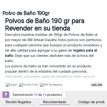
Polvo de Baño 190gr
Polvos de Baño 190 gr para
Revender en su tienda
Descubra nuestras bolsitas de 190gr de Polvos de Baño al
por mayor de AW Artisan España. Estos polvos son perfectos
para cualquier persona que busque un producto novedoso y
de alta calidad para agregar a su gama de
regalos para el
baño
. Deje que sus clientes disfruten más de la hora del
baño.
Los polvos de baño se han convertido en un producto
popular dentro de la industria del cuidado personal,
ofreciendo una amplia gama de beneficios tanto para los
consumidores. Los polvos de baño están formulados con
Vegan
Cruelty Free
Gift Packaging
Leer más
ingredientes que ayudan a suavizar y mantener la hidratación
de la piel. Esto los convierte en una opción popular para
Demostración
34
de
34
productos
Inicie sesión o regístrese
Inicie sesión o regístrese
personas con piel seca o sensible, lo que hace que sean
para obtener precios al
para obtener precios al
Recién llegados
Recomendado
Código de produc
una excelente opción para el mercado de cuidado personal.
por mayor
por mayor