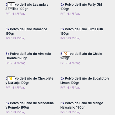
El polvo de baño tiene el mismo efecto que la bomba de
5x
Polvo de Baño Lavanda y
5x
Polvo de Baño Party Girl
baño
, solo que en forma de polvo. ¡Simplemente rocíe tanto
Semillas 190gr
190gr
polvo de baño como desee en su baño tibio!
Inicie sesión o regístrese
Inicie sesión o regístrese
PVP : €3.75/bag
PVP : €3.75/bag
para obtener precios al
para obtener precios al
Elija entre varias fragancias encantadoras y coloridas, su piel
por mayor
por mayor
no solo olerá bien, sino que también estará suave, calmada y
5x
Polvo de Baño Romance
5x
Polvo de Baño Tutti Frutti
nutrida.
190gr
190gr
Cada bolsita de polvos de baño está hecho de una
mezcla
Inicie sesión o regístrese
Inicie sesión o regístrese
PVP : €3.75/bag
PVP : €3.75/bag
de ácido cítrico y bicarbonato de sodio
Además,
todos
para obtener precios al
para obtener precios al
por mayor
por mayor
contienen manteca de karité para suavizar la piel.
5x
Polvo de Baño de Almizcle
5x
Polvo de Baño de Chicle
Oriental 190gr
190gr
Inicie sesión o regístrese
Inicie sesión o regístrese
PVP : €3.75/bag
PVP : €3.75/bag
para obtener precios al
para obtener precios al
por mayor
por mayor
5x
Polvo de Baño de Chocolate
5x
Polvo de Baño de Eucalipto y
y Naranja 190gr
Limón 190gr
Inicie sesión o regístrese
Inicie sesión o regístrese
PVP : €3.75/bag
PVP : €3.75/bag
para obtener precios al
para obtener precios al
por mayor
por mayor
5x
Polvo de Baño de Mandarina
5x
Polvo de Baño de Mango
y Pomelo 190gr
Hawaiano 190gr
Inicie sesión o regístrese
Inicie sesión o regístrese
PVP : €3.75/bag
PVP : €3.75/bag