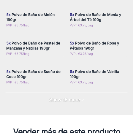
para obtener precios al
para obtener precios al
por mayor
por mayor
5x
Polvo de Baño de Melón
5x
Polvo de Baño de Menta y
190gr
Árbol del Té 190g
Inicie sesión o regístrese
Inicie sesión o regístrese
PVP : €3.75/bag
PVP : €3.75/bag
para obtener precios al
para obtener precios al
por mayor
por mayor
5x
Polvo de Baño de Pastel de
5x
Polvo de Baño de Rosa y
Manzana y Natillas 190gr
Pétalos 190gr
Inicie sesión o regístrese
Inicie sesión o regístrese
PVP : €3.75/bag
PVP : €3.75/bag
para obtener precios al
para obtener precios al
por mayor
por mayor
5x
Polvo de Baño de Sueño de
5x
Polvo de Baño de Vainilla
Coco 190gr
190gr
PVP : €3.75/bag
PVP : €3.75/bag
Show 18 more
Vender más de este producto