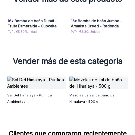
16x
Bomba de baño Dubái -
16x
Bomba de baño Jumbo -
Trufa Esmeralda - Cupcake
Amatista Creed - Redonda
PVP : €5.50/Unidad
PVP : €3.80/Unidad
Vender más de esta categoria
B
Sal Del Himalaya - Purifica
Mezclas de sal de baño del
Ambientes
Himalaya - 500 g
Clientes que compraron recientemente