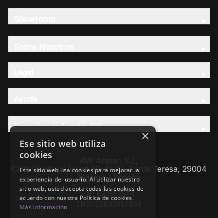
Showroom
Sobre Nosotros
Legal
Ayuda
Descubre la Familia AW
×
Ese sitio web utiliza
cookies
AW Artisan S.L,
Calle Caleta de Velez 39-41 P.I. Santa Teresa, 29004
Este sitio web usa cookies para mejorar la
Málaga - España
experiencia del usuario. Al utilizar nuestro
sitio web, usted acepta todas las cookies de
CIF: B93657658
acuerdo con nuestra Política de cookies.
EROI: ESB93657658
Más información