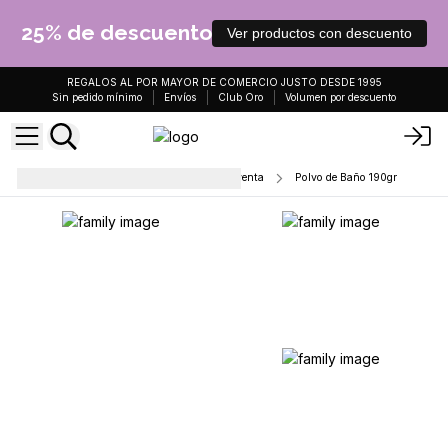
25% de descuento
Ver productos con descuento
REGALOS AL POR MAYOR DE COMERCIO JUSTO DESDE 1995
Sin pedido mínimo
Envíos
Club Oro
Volumen por descuento
Bombas de baño - Listas para la venta
Polvo de Baño 190gr