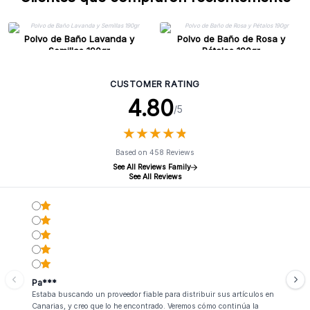
Polvo de Baño Lavanda y
Polvo de Baño de Rosa y
Semillas 190gr
Pétalos 190gr
CUSTOMER RATING
4.80
/5
★
★
★
★
★
★
★
★
★
★
Based on 458 Reviews
See All Reviews Family
See All Reviews
Pa***
Estaba buscando un proveedor fiable para distribuir sus artículos en
Canarias, y creo que lo he encontrado. Veremos cómo continúa la