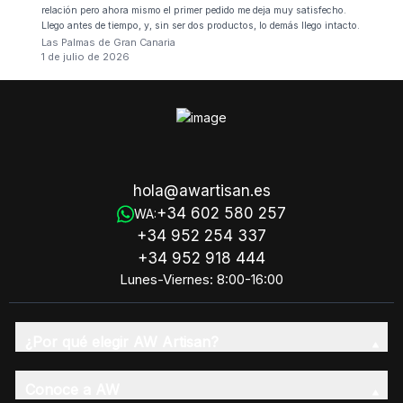
relación pero ahora mismo el primer pedido me deja muy satisfecho.
Llego antes de tiempo, y, sin ser dos productos, lo demás llego intacto.
Las Palmas de Gran Canaria
1 de julio de 2026
hola@awartisan.es
+34 602 580 257
WA:
+34 952 254 337
+34 952 918 444
Lunes-Viernes: 8:00-16:00
¿Por qué elegir AW Artisan?
Conoce a AW