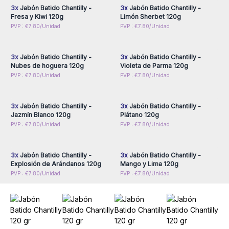
un producto de baño completamente original a tu tienda o
3x
Jabón Batido Chantilly -
3x
Jabón Batido Chantilly -
sitio web, ¡ diferenciarte de tus competidores!
Fresa y Kiwi 120g
Limón Sherbet 120g
Si buscas productos de
cuidado de la piel
o productos de
Inicie sesión o regístrese
Inicie sesión o regístrese
PVP : €7.80/Unidad
PVP : €7.80/Unidad
para obtener precios al
para obtener precios al
baño, no dudes en visitar nuestro
departamento de baño.
por mayor
por mayor
¡Descúbrelos ahora y déjate sorprender por sus deliciosos
3x
Jabón Batido Chantilly -
3x
Jabón Batido Chantilly -
sabores frutales!
Nubes de hoguera 120g
Violeta de Parma 120g
Inicie sesión o regístrese
Inicie sesión o regístrese
PVP : €7.80/Unidad
PVP : €7.80/Unidad
para obtener precios al
para obtener precios al
por mayor
por mayor
3x
Jabón Batido Chantilly -
3x
Jabón Batido Chantilly -
Jazmín Blanco 120g
Plátano 120g
Inicie sesión o regístrese
Inicie sesión o regístrese
PVP : €7.80/Unidad
PVP : €7.80/Unidad
para obtener precios al
para obtener precios al
por mayor
por mayor
3x
Jabón Batido Chantilly -
3x
Jabón Batido Chantilly -
Explosión de Arándanos 120g
Mango y Lima 120g
PVP : €7.80/Unidad
PVP : €7.80/Unidad