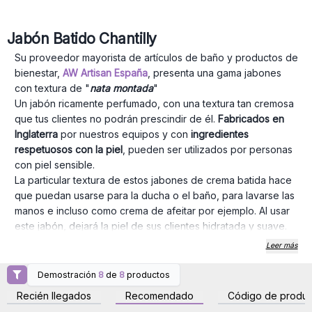
Jabón Batido Chantilly
Su proveedor mayorista de artículos de baño y productos de
bienestar,
AW Artisan España
, presenta una gama jabones
con textura de "
nata montada
"
Un jabón ricamente perfumado, con una textura tan cremosa
que tus clientes no podrán prescindir de él.
Fabricados en
Inglaterra
por nuestros equipos y con
ingredientes
respetuosos con la piel
, pueden ser utilizados por personas
con piel sensible.
La particular textura de estos jabones de crema batida hace
que puedan usarse para la ducha o el baño, para lavarse las
manos e incluso como crema de afeitar por ejemplo. Al usar
este jabón, dejará la piel de sus clientes hidratada y suave.
Producto vegano, libre de parabenos y SLS. Tenemos
Leer más
disponible 13 modelos diferentes ¡descúbrelos!
Este producto viene presentado en un bonito tarro de 120 g
Demostración
8
de
8
productos
Inicie sesión o regístrese
Inicie sesión o regístrese
cada uno, para que pueda venderlo de una forma atractiva y
para obtener precios al
para obtener precios al
Recién llegados
Recomendado
Código de produc
por mayor
por mayor
directa. Estos jabones de crema batida te permitirán añadir