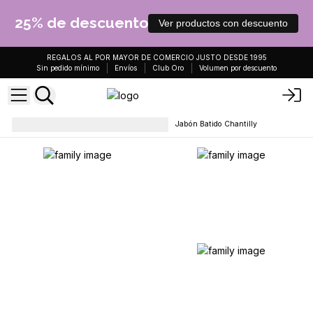
25% de descuento
Ver productos con descuento
REGALOS AL POR MAYOR DE COMERCIO JUSTO DESDE 1995
Sin pedido mínimo
Envíos
Club Oro
Volumen por descuento
Jabones, barras y gel de baño
Jabón Batido Chantilly