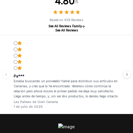
4.80
/5
★
★
★
★
★
★
★
★
★
★
Based on 458 Reviews
See All Reviews Family
See All Reviews
Pa***
Estaba buscando un proveedor fiable para distribuir sus artículos en
Canarias, y creo que lo he encontrado. Veremos cómo continúa la
relación pero ahora mismo el primer pedido me deja muy satisfecho.
Llego antes de tiempo, y, sin ser dos productos, lo demás llego intacto.
Las Palmas de Gran Canaria
1 de julio de 2026