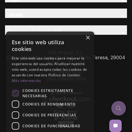
Ayuda
Descubre la Familia AW
×
Ese sitio web utiliza
cookies
AW Artisan S.L,
Calle Caleta de Velez 39-41 P.I. Santa Teresa, 29004
Este sitio web usa cookies para mejorar la
Málaga - España
experiencia del usuario. Al utilizar nuestro
sitio web, usted acepta todas las cookies de
CIF: B93657658
acuerdo con nuestra Política de cookies.
EROI: ESB93657658
Más información
COOKIES ESTRICTAMENTE
NECESARIAS
COOKIES DE RENDIMIENTO
COOKIES DE PREFERENCIAS
COOKIES DE FUNCIONALIDAD