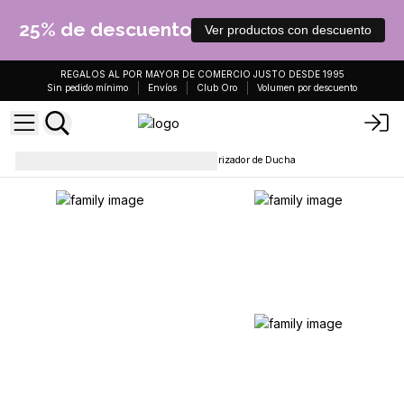
25% de descuento
Ver productos con descuento
REGALOS AL POR MAYOR DE COMERCIO JUSTO DESDE 1995
Sin pedido mínimo
Envíos
Club Oro
Volumen por descuento
Pastillas para la ducha
Vaporizador de Ducha