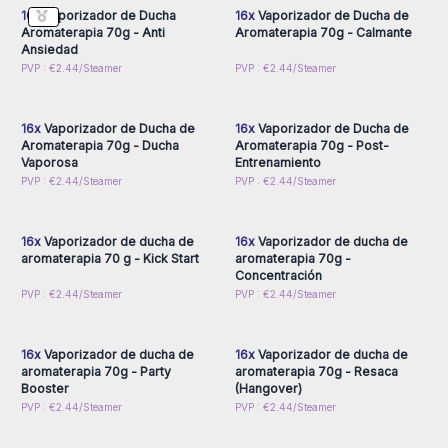
baño más placentero. No dejar que el vaporizador de ducha
16x
Vaporizador de Ducha
16x
Vaporizador de Ducha de
Aromaterapia 70g - Anti
Aromaterapia 70g - Calmante
se empape.
Ansiedad
Este producto es ideal para bodas o celebraciones como
Inicie sesión o regístrese
Inicie sesión o regístrese
PVP : €2.44/Steamer
PVP : €2.44/Steamer
regalo o detalle. Tenga en cuenta que se venden en
para obtener precios al
para obtener precios al
por mayor
por mayor
conjuntos de 16 bombas de baño.
Para una mayor seguridad y protección del producto, cada
16x
Vaporizador de Ducha de
16x
Vaporizador de Ducha de
bomba de baño viene plastificada individualmente.
Aromaterapia 70g - Ducha
Aromaterapia 70g - Post-
Vaporosa
Entrenamiento
¡Estos vaporizadores de ducha son un producto estrella y se
Inicie sesión o regístrese
Inicie sesión o regístrese
PVP : €2.44/Steamer
PVP : €2.44/Steamer
agotan rápidamente, a si que haga su pedido antes de que
para obtener precios al
para obtener precios al
por mayor
por mayor
se agoten!
16x
Vaporizador de ducha de
16x
Vaporizador de ducha de
aromaterapia 70 g - Kick Start
aromaterapia 70g -
Concentración
Inicie sesión o regístrese
Inicie sesión o regístrese
PVP : €2.44/Steamer
PVP : €2.44/Steamer
para obtener precios al
para obtener precios al
por mayor
por mayor
16x
Vaporizador de ducha de
16x
Vaporizador de ducha de
aromaterapia 70g - Party
aromaterapia 70g - Resaca
Booster
(Hangover)
Inicie sesión o regístrese
Inicie sesión o regístrese
PVP : €2.44/Steamer
PVP : €2.44/Steamer
para obtener precios al
para obtener precios al
por mayor
por mayor