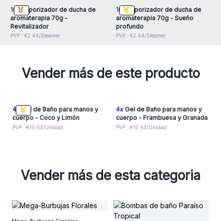
16x
Vaporizador de ducha de
16x
Vaporizador de ducha de
aromaterapia 70g -
aromaterapia 70g - Sueño
Revitalizador
profundo
PVP : €2.44/Steamer
PVP : €2.44/Steamer
Vender más de este producto
4x
Gel de Baño para manos y
4x
Gel de Baño para manos y
cuerpo - Coco y Limón
cuerpo - Frambuesa y Granada
PVP : €10.63/Unidad
PVP : €10.63/Unidad
Vender más de esta categoria
B
Mega-Burbujas Florales
E