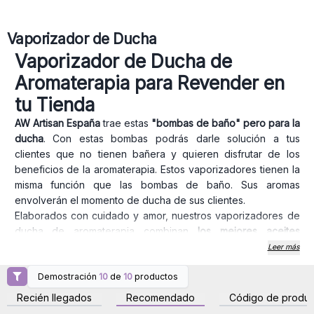
Vaporizador de Ducha
Vaporizador de Ducha de
Aromaterapia para Revender en
tu Tienda
AW Artisan España
trae estas
"bombas de baño" pero para la
ducha
. Con estas bombas podrás darle solución a tus
clientes que no tienen bañera y quieren disfrutar de los
beneficios de la aromaterapia. Estos vaporizadores tienen la
misma función que las bombas de baño. Sus aromas
envolverán el momento de ducha de sus clientes.
Elaborados con cuidado y amor, nuestros vaporizadores de
ducha de aromaterapia combinan
los mejores aceites
esenciales con una cuidada selección de hierbas, delicados
Leer más
pétalos de rosa y sal kosher.
Demostración
10
de
10
productos
USO:
Simplemente colóquelo en la base de su ducha o
Inicie sesión o regístrese
Inicie sesión o regístrese
para obtener precios al
para obtener precios al
bañera, el vaporizador de ducha se activa con el agua
Recién llegados
Recomendado
Código de produc
por mayor
por mayor
caliente, el aroma sube a través del vapor y ayuda a tener un