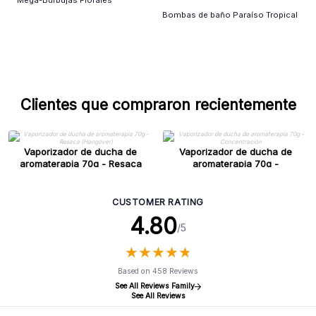
Bombas de baño Paraíso Tropical
Clientes que compraron recientemente
Vaporizador de ducha de
Vaporizador de ducha de
aromaterapia 70g - Resaca
aromaterapia 70g -
(Hangover)
Concentración
CUSTOMER RATING
4.80
/5
★
★
★
★
★
★
★
★
★
★
Based on 458 Reviews
See All Reviews Family
See All Reviews