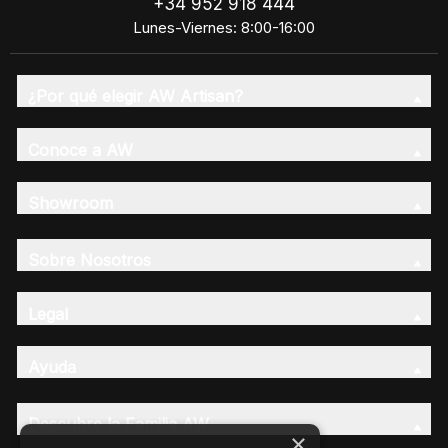
+34 952 918 444
Lunes-Viernes: 8:00-16:00
¿Por qué elegir AW Artisan?
Conoce a AW
Showroom
Sobre Nosotros
Legal
Ayuda
Descubre la Familia AW
×