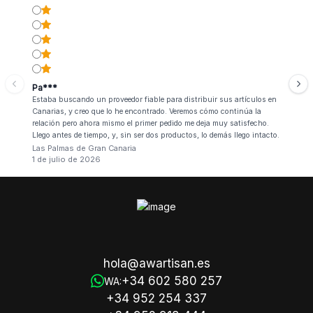
Pa***
Estaba buscando un proveedor fiable para distribuir sus artículos en
Canarias, y creo que lo he encontrado. Veremos cómo continúa la
relación pero ahora mismo el primer pedido me deja muy satisfecho.
Llego antes de tiempo, y, sin ser dos productos, lo demás llego intacto.
Las Palmas de Gran Canaria
1 de julio de 2026
hola@awartisan.es
+34 602 580 257
WA:
+34 952 254 337