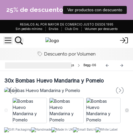
25% de descuento
Ver productos con descuento
REGALOS AL POR MAYOR DE COMERCIO JUSTO DESDE 1995
Sin pedido mínimo
Envíos
Club Oro
Volumen por descuento
Descuento por Volumen
Bombas de Baño Huevo - Bath Eggs
Begg-06
30x
Bombas Huevo Mandarina y Pomelo
Gift Packaging
Handmade
Made In UK
Small Batch
White Label