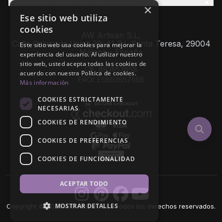
Descubre la Familia AW
×
Ese sitio web utiliza
cookies
AW Artisan S.L,
Calle Caleta de Velez 39-41 P.I. Santa Teresa, 29004
Este sitio web usa cookies para mejorar la
Málaga - España
experiencia del usuario. Al utilizar nuestro
sitio web, usted acepta todas las cookies de
CIF: B93657658
acuerdo con nuestra Política de cookies.
EROI: ESB93657658
Más información
COOKIES ESTRICTAMENTE
NECESARIAS
COOKIES DE RENDIMIENTO
COOKIES DE PREFERENCIAS
COOKIES DE FUNCIONALIDAD
ACEPTAR TODO
MOSTRAR DETALLES
Copyright © 2026 AW Artisan S.L., Todos los derechos reservados.