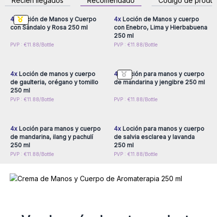
Recién llegados
Recomendado
Código de produc
fragancias artificiales.
por mayor
por mayor
Compra ahora y ofrece a tus clientes una excelente
4x
Loción de Manos y Cuerpo
4x
Loción de Manos y cuerpo
hidratación diaria de manos. 🌿
con Sándalo y Rosa 250 ml
con Enebro, Lima y Hierbabuena
250 ml
Inicie sesión o regístrese
Inicie sesión o regístrese
PVP : €11.88/Bottle
PVP : €11.88/Bottle
para obtener precios al
para obtener precios al
por mayor
por mayor
4x
Loción de manos y cuerpo
4x
Loción para manos y cuerpo
de gaulteria, orégano y tomillo
de mandarina y jengibre 250 ml
250 ml
Inicie sesión o regístrese
Inicie sesión o regístrese
PVP : €11.88/Bottle
PVP : €11.88/Bottle
para obtener precios al
para obtener precios al
por mayor
por mayor
4x
Loción para manos y cuerpo
4x
Loción para manos y cuerpo
de mandarina, ilang y pachulí
de salvia esclarea y lavanda
250 ml
250 ml
PVP : €11.88/Bottle
PVP : €11.88/Bottle