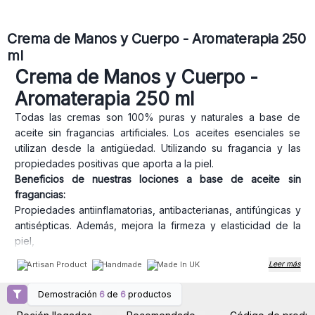
Crema de Manos y Cuerpo - Aromaterapia 250
ml
Crema de Manos y Cuerpo -
Aromaterapia 250 ml
Todas las cremas son 100% puras y naturales a base de
aceite sin fragancias artificiales. Los aceites esenciales se
utilizan desde la antigüedad. Utilizando su fragancia y las
propiedades positivas que aporta a la piel.
Beneficios de nuestras lociones a base de aceite sin
fragancias:
Propiedades antiinflamatorias, antibacterianas, antifúngicas y
antisépticas. Además, mejora la firmeza y elasticidad de la
piel,
Modo de empleo:
Aplicar diariamente sobre la piel limpia
Artisan Product
Handmade
Made In UK
Leer más
para una hidratación instantánea.
Información
: Se vende en pack de 4 *fabricadas en
Demostración
6
de
6
productos
Inicie sesión o regístrese
Inicie sesión o regístrese
Inglaterra". Las botellas son de vidrio ámbar. No contienen
para obtener precios al
para obtener precios al