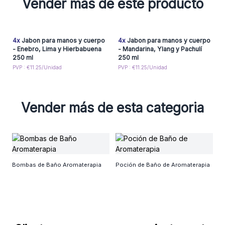
Vender más de este producto
4x
Jabon para manos y cuerpo
4x
Jabon para manos y cuerpo
- Enebro, Lima y Hierbabuena
- Mandarina, Ylang y Pachulí
250 ml
250 ml
PVP : €11.25/Unidad
PVP : €11.25/Unidad
Vender más de esta categoria
Ma
A
Bombas de Baño Aromaterapia
Poción de Baño de Aromaterapia