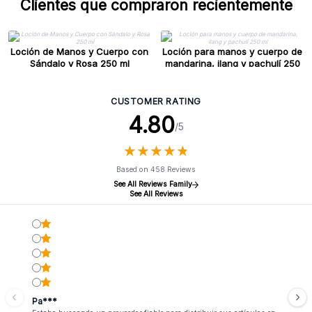
Clientes que compraron recientemente
Loción de Manos y Cuerpo con
Loción para manos y cuerpo de
Sándalo y Rosa 250 ml
mandarina, ilang y pachulí 250
ml
CUSTOMER RATING
4.80
/5
★
★
★
★
★
★
★
★
★
★
Based on 458 Reviews
See All Reviews Family
See All Reviews
Pa***