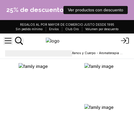
25% de descuento
Ver productos con descuento
REGALOS AL POR MAYOR DE COMERCIO JUSTO DESDE 1995
Sin pedido mínimo
Envíos
Club Oro
Volumen por descuento
Cuidado corporal
Crema de Manos y Cuerpo - Aromaterapia 250 ml