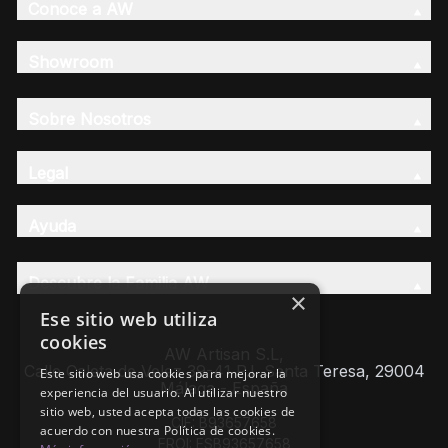
Conoce a AW
Showroom
Sobre Nosotros
Legal
Ayuda
Descubre la Familia AW
×
Ese sitio web utiliza
cookies
AW Artisan S.L,
Calle Caleta de Velez 39-41 P.I. Santa Teresa, 29004
Este sitio web usa cookies para mejorar la
Málaga - España
experiencia del usuario. Al utilizar nuestro
sitio web, usted acepta todas las cookies de
CIF: B93657658
acuerdo con nuestra Política de cookies.
EROI: ESB93657658