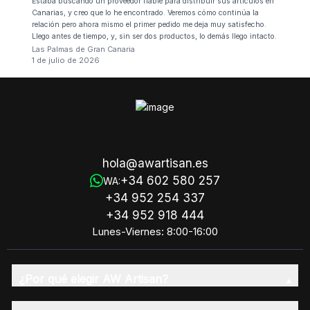
Estaba buscando un proveedor fiable para distribuir sus artículos en
Canarias, y creo que lo he encontrado. Veremos cómo continúa la
relación pero ahora mismo el primer pedido me deja muy satisfecho.
Llego antes de tiempo, y, sin ser dos productos, lo demás llego intacto.
Las Palmas de Gran Canaria
1 de julio de 2026
hola@awartisan.es
+34 602 580 257
WA:
+34 952 254 337
+34 952 918 444
Lunes-Viernes: 8:00-16:00
¿Por qué elegir AW Artisan?