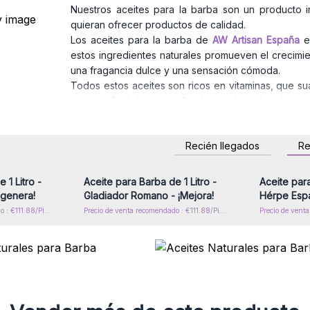
Nuestros aceites para la barba son un producto i
quieran ofrecer productos de calidad.
Los aceites para la barba de
AW Artisan España
es
estos ingredientes naturales promueven el crecimie
una fragancia dulce y una sensación cómoda.
Todos estos aceites son ricos en vitaminas, que su
sea más fácil de peinar. Ayudarán a la piel, reducie
¡No pierda la oportunidad de ofrecer a sus cliente
España!
Recién llegados
R
rese para
Inicie sesión o regístrese para
Inicie s
or mayor
obtener precios al por mayor
obtener
 1 Litro -
Aceite para Barba de 1 Litro -
Aceite para
egenera!
Gladiador Romano - ¡Mejora!
Hérpe Espa
Precio de venta recomendado : €111.88/Piece
Precio de venta recomendado : €111.88/Piece