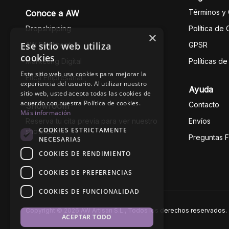
Términos y
Conoce a AW
Dropshipping
Política de
×
Ese sitio web utiliza
AW Fulfilment
GPSR
cookies
Marketing Digital
Políticas d
Este sitio web usa cookies para mejorar la
Ética Empresarial
experiencia del usuario. Al utilizar nuestro
Ayuda
sitio web, usted acepta todas las cookies de
acuerdo con nuestra Política de cookies.
Contacto
Showroom
Más información
Reserva tu cita previa para ver nuestro
Envíos
COOKIES ESTRICTAMENTE
showroom
Preguntas 
NECESARIAS
COOKIES DE RENDIMIENTO
COOKIES DE PREFERENCIAS
COOKIES DE FUNCIONALIDAD
Copyright © 2026 AW Artisan S.L., Todos los derechos reservados.
ACEPTAR TODO