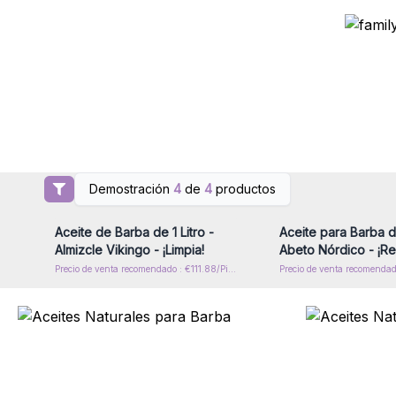
Demostración
4
de
4
productos
Inicie sesión o regístrese para
Inicie sesión o regíst
obtener precios al por mayor
obtener precios al p
Aceite de Barba de 1 Litro -
Aceite para Barba de
Almizcle Vikingo - ¡Limpia!
Abeto Nórdico - ¡R
Precio de venta recomendado : €111.88/Piece