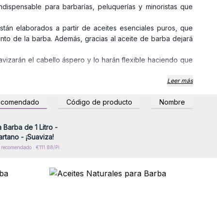
ndispensable para barbarías, peluquerías y minoristas que
tán elaborados a partir de aceites esenciales puros, que
nto de la barba. Además, gracias al aceite de barba dejará
avizarán el cabello áspero y lo harán flexible haciendo que
ndo las posibilidades de picazón.
s los aceites de barba de calidad excepcional de AW Artisan
Leer más
ecomendado
Código de producto
Nombre
esión o regístrese para
 precios al por mayor
 Barba de 1 Litro -
rtano - ¡Suaviza!
Precio de venta recomendado : €111.88/Piece