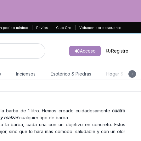
n pedido mínimo
Envíos
Club Oro
Volumen por descuento
Acceso
Registro
s
Inciensos
Esotérico & Piedras
Hogar & Jardín
la barba de 1 litro. Hemos creado cuidadosamente
cuatro
y realzar
cualquier tipo de barba.
ra la barba, cada una con un objetivo en concreto. Estos
jor, sino que lo hará más cómodo, saludable y con un olor