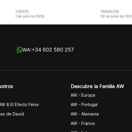
CHESTE
TARANCON
1 de julio de 2026
30 de junio de 202
n
+34 602 580 257
WA:
sotros
Descubre la Familia AW
AW - Europa
 AW & El Efecto Fénix
AW - Portugal
jes de David
AW - Alemania
AW - France