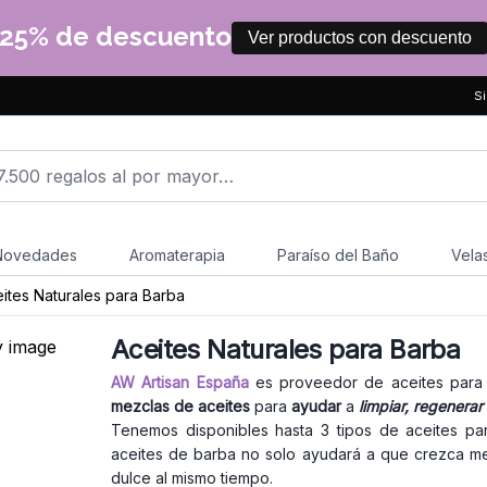
25% de descuento
Ver productos con descuento
Si
Novedades
Aromaterapia
Paraíso del Baño
Vela
ites Naturales para Barba
Aceites Naturales para Barba
AW Artisan España
es proveedor de aceites para 
mezclas de aceites
para
ayudar
a
limpiar, regenerar 
Tenemos disponibles hasta 3 tipos de aceites pa
aceites de barba no solo ayudará a que crezca me
dulce al mismo tiempo.