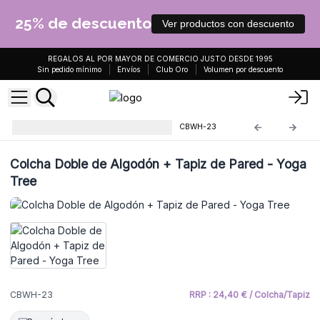
25% de descuento
Ver productos con descuento
REGALOS AL POR MAYOR DE COMERCIO JUSTO DESDE 1995
Sin pedido mínimo
Envíos
Club Oro
Volumen por descuento
Colchas y Tapices de Algodón
CBWH-23
Colcha Doble de Algodón + Tapiz de Pared - Yoga
Tree
CBWH-23
RRP : 24,40 € / Colcha/Tapiz