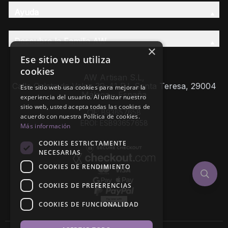
Ayuda
Descubre la Familia AW
×
Ese sitio web utiliza
cookies
AW Artisan S.L,
Calle Caleta de Velez 39-41 P.I. Santa Teresa, 29004
Este sitio web usa cookies para mejorar la
Málaga - España
experiencia del usuario. Al utilizar nuestro
sitio web, usted acepta todas las cookies de
CIF: B93657658
acuerdo con nuestra Política de cookies.
EROI: ESB93657658
Más información
COOKIES ESTRICTAMENTE
NECESARIAS
COOKIES DE RENDIMIENTO
COOKIES DE PREFERENCIAS
COOKIES DE FUNCIONALIDAD