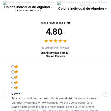
Colcha Individual de Algodón -
Colcha Individual de Algodón +
Mandala Clásica
Tapiz de Pared - Yoga Tree
CUSTOMER RATING
4.80
/5
★
★
★
★
★
★
★
★
★
★
Based on 458 Reviews
See All Reviews Family
See All Reviews
Pa***
Estaba buscando un proveedor fiable para distribuir sus artículos en
Canarias, y creo que lo he encontrado. Veremos cómo continúa la
relación pero ahora mismo el primer pedido me deja muy satisfecho.