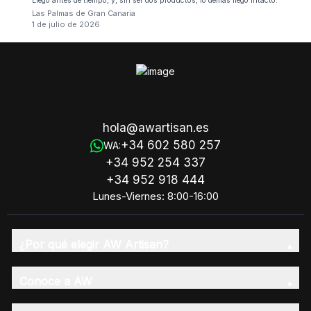
Llego antes de tiempo, y, sin ser dos productos, lo demás llego intacto.
Las Palmas de Gran Canaria
1 de julio de 2026
hola@awartisan.es
+34 602 580 257
WA:
+34 952 254 337
+34 952 918 444
Lunes-Viernes: 8:00-16:00
¿Por qué elegir AW Artisan?
Conoce a AW