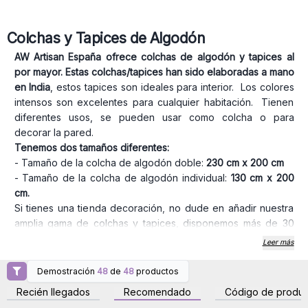
Colchas y Tapices de Algodón
AW Artisan España ofrece colchas de algodón y tapices al
por mayor. Estas colchas/tapices han sido elaboradas a mano
en India
, estos tapices son ideales para interior. Los colores
intensos son excelentes para cualquier habitación. Tienen
diferentes usos, se pueden usar como colcha o para
decorar la pared.
Tenemos dos tamaños diferentes:
- Tamaño de la colcha de algodón doble:
230 cm x 200 cm
- Tamaño de la colcha de algodón individual:
130 cm x 200
cm.
Si tienes una tienda decoración, no dude en añadir nuestra
amplia gama de colchas y tapices, disponemos más de 30
modelos disponibles, exhíbalos en su tienda como
Leer más
decoración para que sus clientes puedan ver la belleza y el
estilo de estas increíbles colchas.
Demostración
48
de
48
productos
Inicie sesión o regístrese
Inicie sesión o regístrese
Sumérgete en el mundo de la artesanía textil y eleve su
para obtener precios al
para obtener precios al
Recién llegados
Recomendado
Código de produc
por mayor
por mayor
tienda con estos artículos artesanales.
AW Artisan España