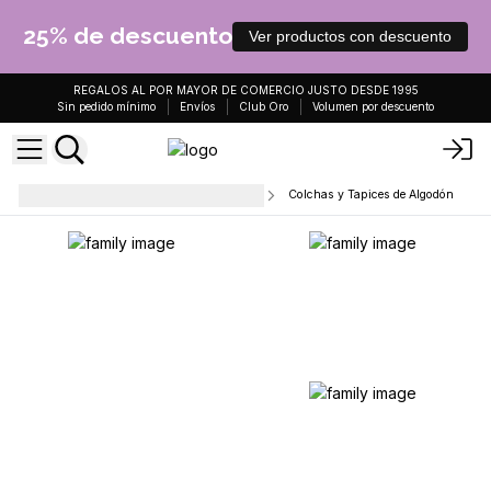
25% de descuento
Ver productos con descuento
REGALOS AL POR MAYOR DE COMERCIO JUSTO DESDE 1995
Sin pedido mínimo
Envíos
Club Oro
Volumen por descuento
Decoración de paredes y espejos
Colchas y Tapices de Algodón