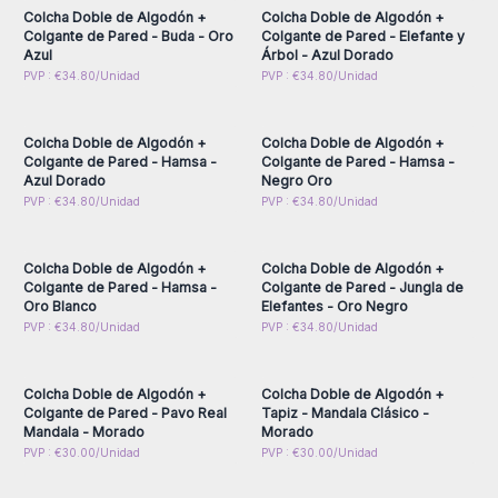
ofrece productos de calidad, desde la selección de los
Colcha Doble de Algodón +
Colcha Doble de Algodón +
materiales hasta la elaboración de cada una de las piezas.
Colgante de Pared - Buda - Oro
Colgante de Pared - Elefante y
Azul
Árbol - Azul Dorado
Cada pieza está confeccionada con algodón de alta calidad,
Inicie sesión o regístrese
Inicie sesión o regístrese
PVP : €34.80/Unidad
PVP : €34.80/Unidad
asegurando durabilidad y resistencia.
para obtener precios al
para obtener precios al
por mayor
por mayor
¡No dude en combinar las colchas y tapices con producto
esotéricos o complementarios como pueden ser inciensos,
Colcha Doble de Algodón +
Colcha Doble de Algodón +
quemadores, o velas!
Colgante de Pared - Hamsa -
Colgante de Pared - Hamsa -
¡Decore las casas de sus clientes con nuestro increíbles
Azul Dorado
Negro Oro
Inicie sesión o regístrese
Inicie sesión o regístrese
PVP : €34.80/Unidad
PVP : €34.80/Unidad
tapices de algodón elaborados a mano de AW Artisan
para obtener precios al
para obtener precios al
España consiguiendo así, transformar su espacios!
por mayor
por mayor
Colcha Doble de Algodón +
Colcha Doble de Algodón +
Colgante de Pared - Hamsa -
Colgante de Pared - Jungla de
Oro Blanco
Elefantes - Oro Negro
Inicie sesión o regístrese
Inicie sesión o regístrese
PVP : €34.80/Unidad
PVP : €34.80/Unidad
para obtener precios al
para obtener precios al
por mayor
por mayor
Colcha Doble de Algodón +
Colcha Doble de Algodón +
Colgante de Pared - Pavo Real
Tapiz - Mandala Clásico -
Mandala - Morado
Morado
Inicie sesión o regístrese
Inicie sesión o regístrese
PVP : €30.00/Unidad
PVP : €30.00/Unidad
para obtener precios al
para obtener precios al
por mayor
por mayor