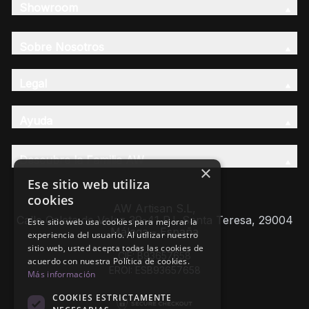
Showroom
Sobre Nosotros
Legal
Ayuda
Descubre la Familia AW
×
Ese sitio web utiliza
cookies
AW Artisan S.L,
Calle Caleta de Velez 39-41 P.I. Santa Teresa, 29004
Este sitio web usa cookies para mejorar la
Málaga - España
experiencia del usuario. Al utilizar nuestro
sitio web, usted acepta todas las cookies de
CIF: B93657658
acuerdo con nuestra Política de cookies.
EROI: ESB93657658
Más información
COOKIES ESTRICTAMENTE