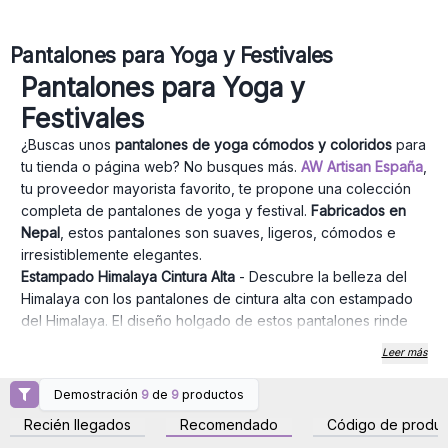
Pantalones para Yoga y Festivales
Pantalones para Yoga y
Festivales
¿Buscas unos
pantalones de yoga cómodos y coloridos
para
tu tienda o página web? No busques más.
AW Artisan España
,
tu proveedor mayorista favorito, te propone una colección
completa de pantalones de yoga y festival.
Fabricados en
Nepal
, estos pantalones son suaves, ligeros, cómodos e
irresistiblemente elegantes.
Estampado Himalaya Cintura Alta
- Descubre la belleza del
Himalaya con los pantalones de cintura alta con estampado
del Himalaya. El diseño holgado de estos pantalones rinde
homenaje a las majestuosas cumbres y al aura espiritual de la
Leer más
región del Himalaya. Estos pantalones tan cómodos son
perfectos para sesiones de yoga, festivales o simplemente
Demostración
9
de
9
productos
Inicie sesión o regístrese
Inicie sesión o regístrese
para relajarse con estilo.
para obtener precios al
para obtener precios al
Recién llegados
Recomendado
Código de produc
por mayor
por mayor
Estampado Aladino del Himalaya
- Entra en el mundo de la