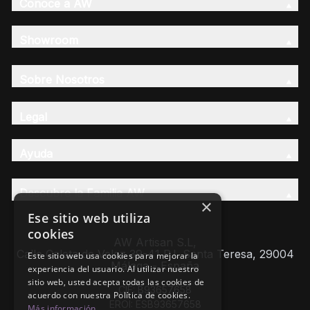
Conoce a AW
Showroom
Sobre Nosotros
Legal
Ayuda
Descubre la Familia AW
×
Ese sitio web utiliza
cookies
AW Artisan S.L,
Calle Caleta de Velez 39-41 P.I. Santa Teresa, 29004
Este sitio web usa cookies para mejorar la
Málaga - España
experiencia del usuario. Al utilizar nuestro
sitio web, usted acepta todas las cookies de
CIF: B93657658
acuerdo con nuestra Política de cookies.
EROI: ESB93657658
Más información