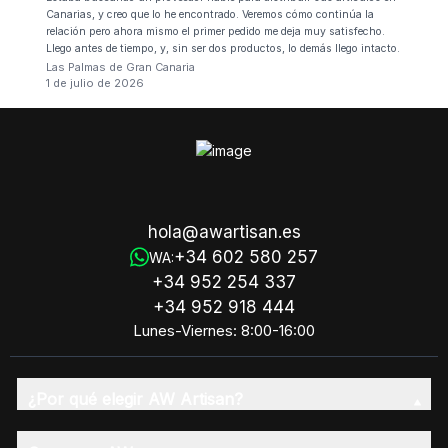
Canarias, y creo que lo he encontrado. Veremos cómo continúa la
relación pero ahora mismo el primer pedido me deja muy satisfecho.
Llego antes de tiempo, y, sin ser dos productos, lo demás llego intacto.
Las Palmas de Gran Canaria
1 de julio de 2026
hola@awartisan.es
+34 602 580 257
WA:
+34 952 254 337
+34 952 918 444
Lunes-Viernes: 8:00-16:00
¿Por qué elegir AW Artisan?