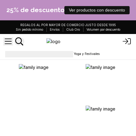
25% de descuento
Ver productos con descuento
REGALOS AL POR MAYOR DE COMERCIO JUSTO DESDE 1995
Sin pedido mínimo
Envíos
Club Oro
Volumen por descuento
Pantalones
Pantalones para Yoga y Festivales