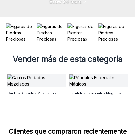
Show 34 more
Vender más de esta categoria
F
Cantos Rodados Mezclados
Péndulos Especiales Mágicos
Clientes que compraron recientemente