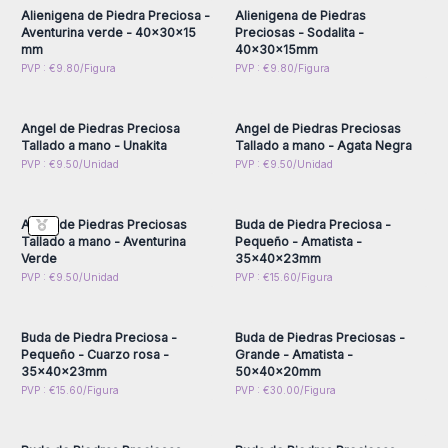
rosa o aventurina, etc.
Alienigena de Piedra Preciosa -
Alienigena de Piedras
Significado espiritual :
Los ángeles con piedras preciosas
Aventurina verde - 40x30x15
Preciosas - Sodalita -
mm
40x30x15mm
son muy apreciados por su significado espiritual. Se pueden
Inicie sesión o regístrese
Inicie sesión o regístrese
PVP : €9.80/Figura
PVP : €9.80/Figura
utilizar para meditación, curación energética o como piezas
para obtener precios al
para obtener precios al
por mayor
por mayor
decorativas para aportar vibraciones positivas a su entorno.
Tamaño y forma :
Nuestros ángeles de piedras preciosas
Angel de Piedras Preciosa
Angel de Piedras Preciosas
miden 5,5 cm, lo que los convierte en una adición importante
Tallado a mano - Unakita
Tallado a mano - Agata Negra
y llamativa a cualquier escaparate o escaparate. La forma
Inicie sesión o regístrese
Inicie sesión o regístrese
PVP : €9.50/Unidad
PVP : €9.50/Unidad
para obtener precios al
para obtener precios al
angelical añade una capa extra de belleza y simbolismo.
por mayor
por mayor
Angel de Piedras Preciosas
Buda de Piedra Preciosa -
Tallado a mano - Aventurina
Pequeño - Amatista -
Verde
35x40x23mm
Inicie sesión o regístrese
Inicie sesión o regístrese
PVP : €9.50/Unidad
PVP : €15.60/Figura
para obtener precios al
para obtener precios al
por mayor
por mayor
Buda de Piedra Preciosa -
Buda de Piedras Preciosas -
Pequeño - Cuarzo rosa -
Grande - Amatista -
35x40x23mm
50x40x20mm
Inicie sesión o regístrese
Inicie sesión o regístrese
PVP : €15.60/Figura
PVP : €30.00/Figura
para obtener precios al
para obtener precios al
por mayor
por mayor