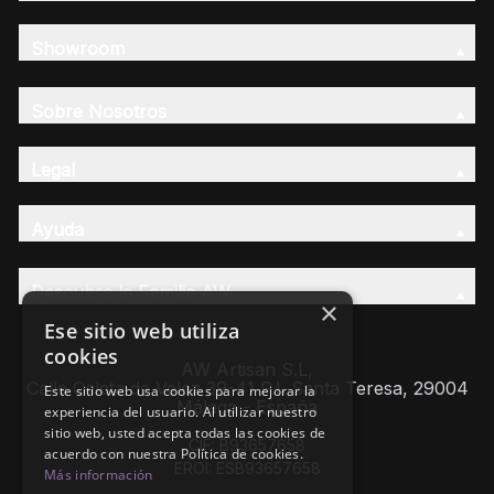
Showroom
Sobre Nosotros
Legal
Ayuda
Descubre la Familia AW
×
Ese sitio web utiliza
cookies
AW Artisan S.L,
Calle Caleta de Velez 39-41 P.I. Santa Teresa, 29004
Este sitio web usa cookies para mejorar la
Málaga - España
experiencia del usuario. Al utilizar nuestro
sitio web, usted acepta todas las cookies de
CIF: B93657658
acuerdo con nuestra Política de cookies.
EROI: ESB93657658
Más información