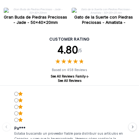
Gran Buda de Piedras Preciosas
Gato de la Suerte con Piedras
- Jade - 50x40x20mm
Preciosas - Amatista -
50x35x25 mm
CUSTOMER RATING
4.80
/5
★
★
★
★
★
★
★
★
★
★
Based on 458 Reviews
See All Reviews Family
See All Reviews
Pa***
Estaba buscando un proveedor fiable para distribuir sus artículos en
Canarias, y creo que lo he encontrado. Veremos cómo continúa la