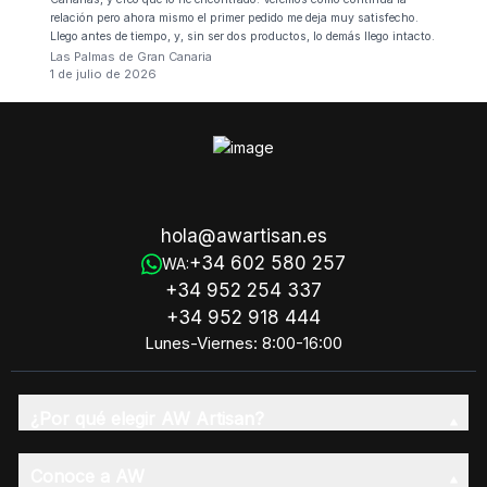
relación pero ahora mismo el primer pedido me deja muy satisfecho.
Llego antes de tiempo, y, sin ser dos productos, lo demás llego intacto.
Las Palmas de Gran Canaria
1 de julio de 2026
hola@awartisan.es
+34 602 580 257
WA:
+34 952 254 337
+34 952 918 444
Lunes-Viernes: 8:00-16:00
¿Por qué elegir AW Artisan?
Conoce a AW