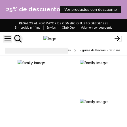
25% de descuento
Ver productos con descuento
REGALOS AL POR MAYOR DE COMERCIO JUSTO DESDE 1995
Sin pedido mínimo
Envíos
Club Oro
Volumen por descuento
Puntos de Cristal, Esferas y Figuras
Figuras de Piedras Preciosas