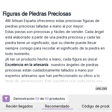
Figuras de Piedras Preciosas
AW Artisan España ofrecemos estas preciosas figuras de
piedras preciosas talladas a mano al por mayor.
Estas piezas son preciosas y fáciles de vender. Cada ángel
está elaborado a partir de una piedra preciosa y cada las
piedra tiene un significado, que su cliente puede llevar
siempre consigo para recodar el significado de la piedra en
todo momento.
¡Al ser un producto hecho a mano, cada figura es única!
Excelencia en la artesanía
: nuestros ángeles de piedras
preciosas están cuidadosamente tallados a mano por
expertos artesanos que han perfeccionado su oficio a lo
largo de generaciones. Esto garantiza que cada pieza sea
una verdadera obra de arte, que irradie el amor y la
Leer más
dedicación que se puso en su creación.
PIEDRAS PRECIOSAS REALES
: Solo obtenemos piedras
Demostración
50
de
50
productos
Inicie sesión o regístrese
Inicie sesión o regístrese
preciosas genuinas para nuestros ángeles, lo que garantiza
para obtener precios al
para obtener precios al
Recién llegados
Recomendado
Código de produc
por mayor
por mayor
la más alta calidad y autenticidad. Ya sea
amatista, cuarzo