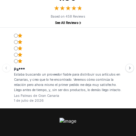
★
★
★
★
★
★
★
★
★
★
Based on 458 Reviews
See All Reviews
Pa***
Estaba buscando un proveedor fiable para distribuir sus artículos en
Canarias, y creo que lo he encontrado. Veremos cómo continúa la
relación pero ahora mismo el primer pedido me deja muy satisfecho.
Llego antes de tiempo, y, sin ser dos productos, lo demás llego intacto.
Las Palmas de Gran Canaria
1 de julio de 2026