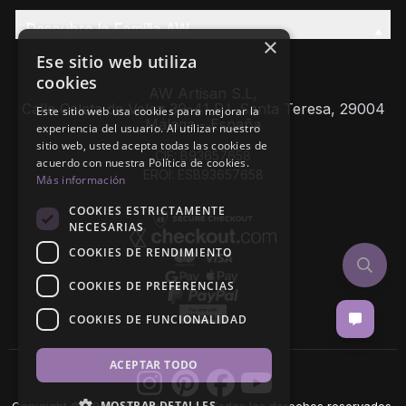
Descubre la Familia AW
×
Ese sitio web utiliza
cookies
AW Artisan S.L,
Calle Caleta de Velez 39-41 P.I. Santa Teresa, 29004
Este sitio web usa cookies para mejorar la
Málaga - España
experiencia del usuario. Al utilizar nuestro
sitio web, usted acepta todas las cookies de
CIF: B93657658
acuerdo con nuestra Política de cookies.
EROI: ESB93657658
Más información
COOKIES ESTRICTAMENTE
NECESARIAS
COOKIES DE RENDIMIENTO
COOKIES DE PREFERENCIAS
COOKIES DE FUNCIONALIDAD
ACEPTAR TODO
MOSTRAR DETALLES
Copyright © 2026 AW Artisan S.L., Todos los derechos reservados.