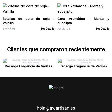
Botellas de cera de soja -
Cera Aromática - Menta y
Vainilla
eucalipto
SWMJ-08
See Details
AWMJ-02
See Details
Clientes que compraron recientemente
Recarga Fragancia de Varillas
Recarga Fragancia de Varillas
140 ml - Japanese Bloom
140 ml - Clementine
hola@awartisan.es