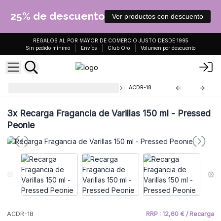
25% de descuento
Ver productos con descuento
REGALOS AL POR MAYOR DE COMERCIO JUSTO DESDE 1995
Sin pedido mínimo
Envíos
Club Oro
Volumen por descuento
Recarga de Fragancia de Varillas
ACDR-18
3x
Recarga Fragancia de Varillas 150 ml - Pressed
Peonie
ACDR-18
RRP : 12,60 € / Recarga