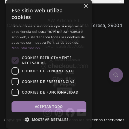
Descubre la Familia AW
×
Ese sitio web utiliza
cookies
AW Artisan S.L,
Calle Caleta de Velez 39-41 P.I. Santa Teresa, 29004
Este sitio web usa cookies para mejorar la
Málaga - España
experiencia del usuario. Al utilizar nuestro
sitio web, usted acepta todas las cookies de
CIF: B93657658
acuerdo con nuestra Política de cookies.
EROI: ESB93657658
Más información
COOKIES ESTRICTAMENTE
NECESARIAS
COOKIES DE RENDIMIENTO
COOKIES DE PREFERENCIAS
COOKIES DE FUNCIONALIDAD
ACEPTAR TODO
MOSTRAR DETALLES
Copyright © 2026 AW Artisan S.L., Todos los derechos reservados.