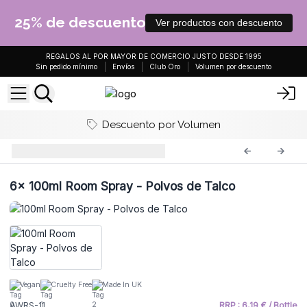
25% de descuento
Ver productos con descuento
REGALOS AL POR MAYOR DE COMERCIO JUSTO DESDE 1995
Sin pedido mínimo
Envíos
Club Oro
Volumen por descuento
Descuento por Volumen
Sprays 100ml
AWRS-11
6x
100ml Room Spray - Polvos de Talco
Vegan
Cruelty Free
Made In UK
AWRS-11
RRP : 6,19 € / Bottle