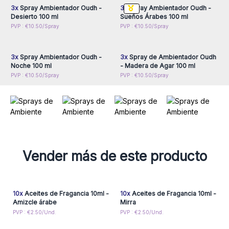
Estos sprays de AW Artisan España Oudh son ideales para
3x
Spray Ambientador Oudh -
3x
Spray Ambientador Oudh -
cualquier habitación, pero especialmente recomendados
Desierto 100 ml
Sueños Árabes 100 ml
para el dormitorio, añadirán un toque aromático y lujoso a las
Inicie sesión o regístrese
Inicie sesión o regístrese
PVP : €10.50/Spray
PVP : €10.50/Spray
para obtener precios al
para obtener precios al
sábanas o la ropa de cama. A tus clientes les encantará la
por mayor
por mayor
atmósfera íntima que crean.
3x
Spray Ambientador Oudh -
3x
Spray de Ambientador Oudh
Hazte con ellos y ofrece a tus clientes una experiencia
Noche 100 ml
- Madera de Agar 100 ml
inolvidable con Oudh sin que tengan que gastar una fortuna.
PVP : €10.50/Spray
PVP : €10.50/Spray
Vender más de este producto
10x
Aceites de Fragancia 10ml -
10x
Aceites de Fragancia 10ml -
Amizcle árabe
Mirra
PVP : €2.50/Und.
PVP : €2.50/Und.