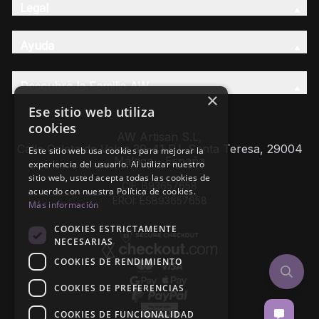
Legal
Ayuda
Descubre la Familia AW
×
Ese sitio web utiliza
cookies
AW Artisan S.L,
Calle Caleta de Velez 39-41 P.I. Santa Teresa, 29004
Este sitio web usa cookies para mejorar la
Málaga - España
experiencia del usuario. Al utilizar nuestro
sitio web, usted acepta todas las cookies de
CIF: B93657658
acuerdo con nuestra Política de cookies.
EROI: ESB93657658
Más información
COOKIES ESTRICTAMENTE
NECESARIAS
COOKIES DE RENDIMIENTO
COOKIES DE PREFERENCIAS
COOKIES DE FUNCIONALIDAD