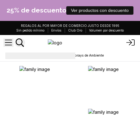
25% de descuento
Ver productos con descuento
REGALOS AL POR MAYOR DE COMERCIO JUSTO DESDE 1995
Sin pedido mínimo
Envíos
Club Oro
Volumen por descuento
Sprays para la habitación
Sprays de Ambiente