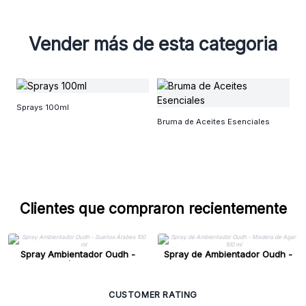
Vender más de esta categoria
Sp
Sprays 100ml
a
Bruma de Aceites Esenciales
Clientes que compraron recientemente
Spray Ambientador Oudh -
Spray de Ambientador Oudh -
Sueños Árabes 100 ml
Madera de Agar 100 ml
CUSTOMER RATING