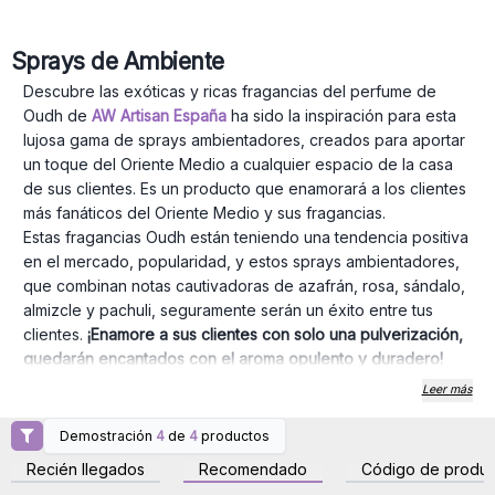
Sprays de Ambiente
Descubre las exóticas y ricas
fragancias
del
perfume
de
Oudh de
AW Artisan España
ha sido la inspiración para esta
lujosa gama de sprays ambientadores, creados para aportar
un toque del Oriente Medio a cualquier espacio de la casa
de sus clientes. Es un producto que enamorará a los clientes
más fanáticos del Oriente Medio y sus fragancias.
Estas fragancias Oudh están teniendo una tendencia positiva
en el mercado, popularidad, y estos sprays ambientadores,
que combinan notas cautivadoras de azafrán, rosa, sándalo,
almizcle y pachuli, seguramente serán un éxito entre tus
clientes.
¡Enamore a sus clientes con solo una pulverización,
quedarán encantados con el aroma opulento y duradero!
Disponibles en frascos de 100 ml, estos sprays ofrecen una
Leer más
fragancia de alta calidad que llena el ambiente de
sensualidad y exotismo. Con mezclas únicas como Madera
Demostración
4
de
4
productos
Inicie sesión o regístrese
Inicie sesión o regístrese
de Agar, Desierto, Sueños Árabes y Noches, tus clientes
para obtener precios al
para obtener precios al
Recién llegados
Recomendado
Código de produc
por mayor
por mayor
podrán disfrutar de su aroma favorito.