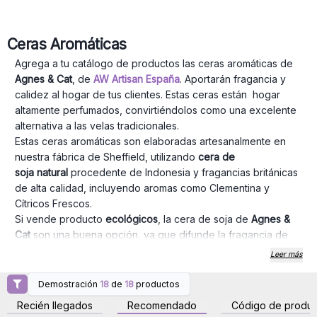
Ceras Aromáticas
Agrega a tu catálogo de productos las ceras aromáticas de
Agnes & Cat
, de
AW Artisan España
. Aportarán
fragancia
y
calidez al hogar de tus clientes. Estas
ceras
están hogar
altamente perfumados, convirtiéndolos como una excelente
alternativa a las
velas
tradicionales.
Estas ceras aromáticas son elaboradas artesanalmente en
nuestra fábrica de Sheffield, utilizando
cera de
soja
natural
procedente de
Indonesia
y fragancias británicas
de alta calidad, incluyendo aromas como Clementina y
Cítricos Frescos.
Si vende producto
ecológicos
, la cera de soja de
Agnes &
Cat
son una buena opción, ya que difunde la fragancia de
manera excepcional y es mucho más amigable con el medio
Leer más
ambiente. Además,
las ceras de soja de soja duran entre un
30% y un 50% más que los de parafina y no contienen las
Demostración
18
de
18
productos
Inicie sesión o regístrese
Inicie sesión o regístrese
toxinas presentes en esta última.
para obtener precios al
para obtener precios al
Recién llegados
Recomendado
Código de produc
por mayor
por mayor
AW Artisan España ofrece 12 fragancias únicas y