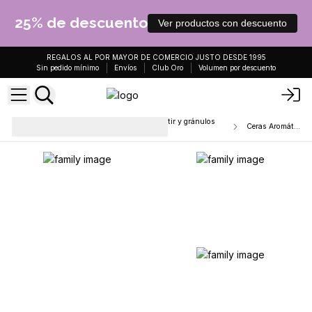
25% de descuento
Ver productos con descuento
REGALOS AL POR MAYOR DE COMERCIO JUSTO DESDE 1995
Sin pedido mínimo
Envíos
Club Oro
Volumen por descuento
Tabletas de cera de soja para derretir y gránulos
Ceras Aromáticas
para hervir