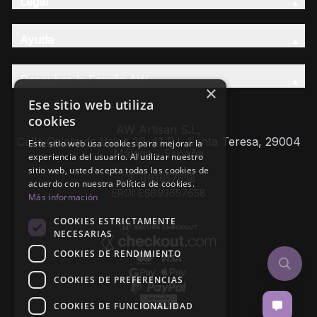
Legal
Ayuda
Descubre la Familia AW
×
Ese sitio web utiliza
cookies
AW Artisan S.L,
Calle Caleta de Velez 39-41 P.I. Santa Teresa, 29004
Este sitio web usa cookies para mejorar la
Málaga - España
experiencia del usuario. Al utilizar nuestro
sitio web, usted acepta todas las cookies de
CIF: B93657658
acuerdo con nuestra Política de cookies.
EROI: ESB93657658
Más información
COOKIES ESTRICTAMENTE
NECESARIAS
COOKIES DE RENDIMIENTO
COOKIES DE PREFERENCIAS
COOKIES DE FUNCIONALIDAD