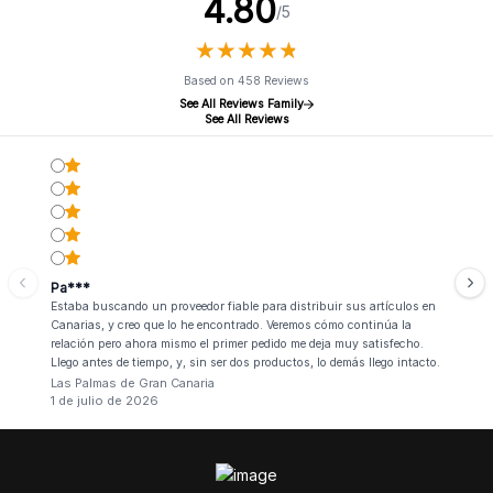
4.80
/5
★
★
★
★
★
★
★
★
★
★
Based on 458 Reviews
See All Reviews Family
See All Reviews
Pa***
Estaba buscando un proveedor fiable para distribuir sus artículos en
Canarias, y creo que lo he encontrado. Veremos cómo continúa la
relación pero ahora mismo el primer pedido me deja muy satisfecho.
Llego antes de tiempo, y, sin ser dos productos, lo demás llego intacto.
Las Palmas de Gran Canaria
1 de julio de 2026