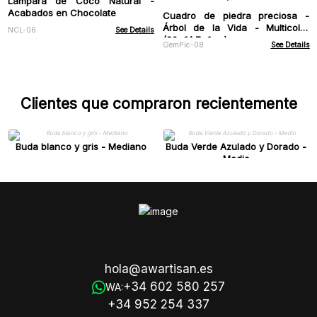
Lámpara de Coco Natural -
Acabados en Chocolate
Cuadro de piedra preciosa -
Árbol de la Vida - Multicolor
NCL-06
See Details
(20x14.7x1cm)
GemPic-08
See Details
Clientes que compraron recientemente
Buda blanco y gris - Mediano
Buda Verde Azulado y Dorado -
Medio
hola@awartisan.es
+34 602 580 257
WA:
+34 952 254 337