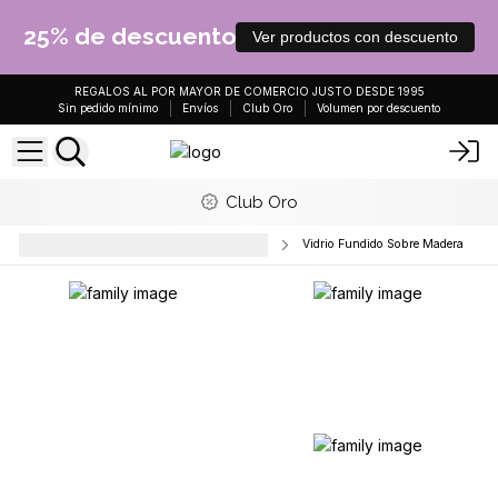
25% de descuento
Ver productos con descuento
REGALOS AL POR MAYOR DE COMERCIO JUSTO DESDE 1995
Sin pedido mínimo
Envíos
Club Oro
Volumen por descuento
Club Oro
Decoración del hogar y accesorios
Vidrio Fundido Sobre Madera