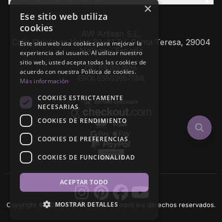
×
Ese sitio web utiliza
cookies
AW Artisan S.L,
Calle Caleta de Velez 39-41 P.I. Santa Teresa, 29004
Este sitio web usa cookies para mejorar la
Málaga - España
experiencia del usuario. Al utilizar nuestro
sitio web, usted acepta todas las cookies de
CIF: B93657658
acuerdo con nuestra Política de cookies.
EROI: ESB93657658
Más información
COOKIES ESTRICTAMENTE
NECESARIAS
COOKIES DE RENDIMIENTO
COOKIES DE PREFERENCIAS
COOKIES DE FUNCIONALIDAD
ACEPTAR TODO
MOSTRAR DETALLES
Copyright © 2026 AW Artisan S.L., Todos los derechos reservados.