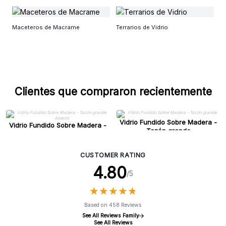
L
Maceteros de Macrame
Terrarios de Vidrio
Clientes que compraron recientemente
Vidrio Fundido Sobre Madera -
Vidrio Fundido Sobre Madera -
Tazón grande
Tazón grande Abierto
CUSTOMER RATING
4.80
/5
★
★
★
★
★
★
★
★
★
★
Based on 458 Reviews
See All Reviews Family
See All Reviews