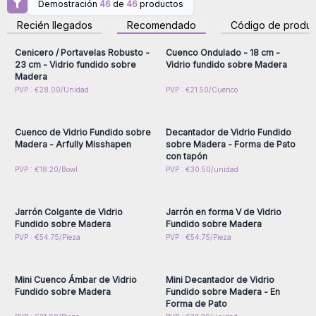
Demostración
46
de
46
productos
Inicie sesión o regístrese
Inicie sesión o regístrese
para obtener precios al
para obtener precios al
Recién llegados
Recomendado
Código de produc
por mayor
por mayor
Cenicero / Portavelas Robusto -
Cuenco Ondulado - 18 cm -
23 cm - Vidrio fundido sobre
Vidrio fundido sobre Madera
Madera
Inicie sesión o regístrese
Inicie sesión o regístrese
PVP : €28.00/Unidad
PVP : €21.50/Cuenco
para obtener precios al
para obtener precios al
por mayor
por mayor
Cuenco de Vidrio Fundido sobre
Decantador de Vidrio Fundido
Madera - Arfully Misshapen
sobre Madera - Forma de Pato
con tapón
Inicie sesión o regístrese
Inicie sesión o regístrese
PVP : €18.20/Bowl
PVP : €30.50/unidad
para obtener precios al
para obtener precios al
por mayor
por mayor
Jarrón Colgante de Vidrio
Jarrón en forma V de Vidrio
Fundido sobre Madera
Fundido sobre Madera
Inicie sesión o regístrese
Inicie sesión o regístrese
PVP : €54.75/Pieza
PVP : €54.75/Pieza
para obtener precios al
para obtener precios al
por mayor
por mayor
Mini Cuenco Ámbar de Vidrio
Mini Decantador de Vidrio
Fundido sobre Madera
Fundido sobre Madera - En
Forma de Pato