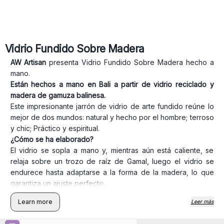
Vidrio Fundido Sobre Madera
AW Artisan
presenta Vidrio Fundido Sobre Madera hecho a
mano.
Están hechos a mano en Bali a partir de vidrio reciclado y
madera de gamuza balinesa.
Este impresionante jarrón de vidrio de arte fundido reúne lo
mejor de dos mundos: natural y hecho por el hombre; terroso
y chic; Práctico y espiritual.
¿Cómo se ha elaborado?
El vidrio se sopla a mano y, mientras aún está caliente, se
relaja sobre un trozo de raíz de Gamal, luego el vidrio se
endurece hasta adaptarse a la forma de la madera, lo que
garantiza un ajuste perfecto.
Se hacen a mano con un producto natural usando
Learn more
Leer más
herramienta y técnicas de tradición balinesa.