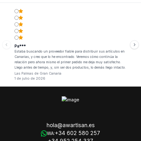
Pa***
Estaba buscando un proveedor fiable para distribuir sus artículos en
Canarias, y creo que lo he encontrado. Veremos cómo continúa la
relación pero ahora mismo el primer pedido me deja muy satisfecho.
Llego antes de tiempo, y, sin ser dos productos, lo demás llego intacto.
Las Palmas de Gran Canaria
1 de julio de 2026
hola@awartisan.es
+34 602 580 257
WA: