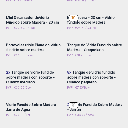
Inicie sesión o regístrese
Inicie sesión o regístrese
PVP : €21.60/Pieza
PVP : €32.20/unidad
para obtener precios al
para obtener precios al
por mayor
por mayor
Mini Decantador deVidrio
Mini Pecera - 20 cm - Vidrio
Fundido sobre Madera - 20 cm
fundido sobre Madera
Inicie sesión o regístrese
Inicie sesión o regístrese
PVP : €30.50/Unidad
PVP : €24.50/Cuenco
para obtener precios al
para obtener precios al
por mayor
por mayor
Portavelas triple Plano de Vidrio
Tanque de Vidrio Fundido sobre
fundido sobre madera
Madera - Craquelado
Inicie sesión o regístrese
Inicie sesión o regístrese
PVP : €36.00/Pieza
PVP : €31.20/Bowl
para obtener precios al
para obtener precios al
por mayor
por mayor
2x
Tanque de vidrio fundido
9x
Tanque de vidrio fundido
sobre madera con soporte -
sobre madera con soporte -
Cuenco mediano
Cuenco pequeño
Inicie sesión o regístrese
Inicie sesión o regístrese
PVP : €30.00/Bowl
PVP : €7.33/Bowl
para obtener precios al
para obtener precios al
por mayor
por mayor
Vidrio Fundido Sobre Madera -
2x
Vidrio Fundido Sobre Madera
Jarra de Agua
- Jarron
PVP : €30.00/Set
PVP : €36.00/Piece