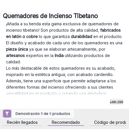
Quemadores de Incienso Tibetano
¡Añada a su tienda esta gama exclusiva de quemadores de
incienso tibetano! Son productos de alta calidad,
fabricados
en latón o cobre
lo que garantiza
durabilidad
en el producto.
El diseño y acabado de cada uno de los quemadores es una
pieza única
ya que se elaboran artesanalmente, por
artesanos
expertos en la
India
utilizando productos de
calidad.
Lo más destacable de estos quemadores es su acabado,
inspirado en la estética antigua, con acabado cardenillo.
Además, tiene una superficie que permite adaptarse a los
diferentes formas del incienso ofreciendo a sus clientes
versatilidad en el producto y creando una atmósfera
tranquila y relajante.
Leer más
Si tiene una tienda de bienestar, boutiques, tiendas de
regalos o de inciensos, destaque entre sus competidores
Demostración
8
de
8
productos
Inicie sesión o regístrese
Inicie sesión o regístrese
con los quemadores de incienso tibetanos de
AW Artisan
para obtener precios al
para obtener precios al
Recién llegados
Recomendado
Código de produc
por mayor
por mayor
España
, seguro que sus clientes se quedarán sorprendidos