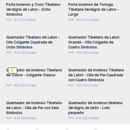
con los quemadores tibetanos.
Porta Incienso y Cono Tibetano
Porta incienso de Tortuga
Tenemos
diferentes modelos disponibles
:
quemador en
Verdigris de Laton - Ocho
Tibetana Verdigris de Laton -
Simbolos
Largo
forma de loto, quemador colgante clásico, quemador con 6
Inicie sesión o regístrese
Inicie sesión o regístrese
PVP : €31.80/Unidad
PVP : €54.00/Unidad
símbolos, quemador con 4 símbolos, quemador colgante con
para obtener precios al
para obtener precios al
por mayor
por mayor
4 o 8 símbolos y quemadores en forma de tortuga tibetana
.
Combine estos maravillosos quemadores con diferentes
Quemador Tibetano de Laton -
Quemador Tibetano de Laton
tipos de inciensos o pastillas.
Olla Colgante Cuadrada de
Grande - Olla Colgante de
¡No piedra la oportunidad de presentar esta increíble gama
Ocho Simbolos
Cuatro Simbolos
Inicie sesión o regístrese
Inicie sesión o regístrese
PVP : €43.20/Unidad
PVP : €46.80/Unidad
de quemadores tibetanos de
AW Artisan España
a sus
para obtener precios al
para obtener precios al
clientes y eleve la experiencia de sus clientes con la
por mayor
por mayor
autenticidad de estos productos!
Quemador de Incienso Tibetano
Quemador de Incienso Tibetano
de Cobre - Colgante Clasico
de Laton - Olla de Pie Cuadrada
con Cuatro Simbolos
Inicie sesión o regístrese
Inicie sesión o regístrese
PVP : €22.80/Unidad
PVP : €33.60/Unidad
para obtener precios al
para obtener precios al
por mayor
por mayor
Quemador de Incienso Tibetano
Quemador de incienso tibetano
de Laton - Olla de Pie con Seis
Verdigris de latón - Loto
Simbolos
pequeño
PVP : €34.80/Unidad
PVP : €22.80/Unidad