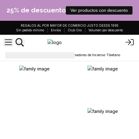
25% de descuento
Ver productos con descuento
REGALOS AL POR MAYOR DE COMERCIO JUSTO DESDE 1995
Sin pedido mínimo
Envíos
Club Oro
Volumen por descuento
Soportes y quemadores
Quemadores de Incienso Tibetano