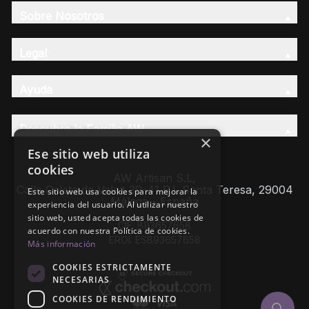
Sobre Nosotros
Legal
Ayuda
Descubre la Familia AW
×
Ese sitio web utiliza
cookies
AW Artisan S.L,
Calle Caleta de Velez 39-41 P.I. Santa Teresa, 29004
Este sitio web usa cookies para mejorar la
Málaga - España
experiencia del usuario. Al utilizar nuestro
sitio web, usted acepta todas las cookies de
CIF: B93657658
acuerdo con nuestra Política de cookies.
EROI: ESB93657658
Más información
COOKIES ESTRICTAMENTE
NECESARIAS
COOKIES DE RENDIMIENTO