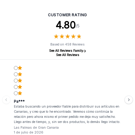
Simbolos
pequeño
CUSTOMER RATING
4.80
/5
★
★
★
★
★
★
★
★
★
★
Based on 458 Reviews
See All Reviews Family
See All Reviews
Pa***
Estaba buscando un proveedor fiable para distribuir sus artículos en
Canarias, y creo que lo he encontrado. Veremos cómo continúa la
relación pero ahora mismo el primer pedido me deja muy satisfecho.
Llego antes de tiempo, y, sin ser dos productos, lo demás llego intacto.
Las Palmas de Gran Canaria
1 de julio de 2026