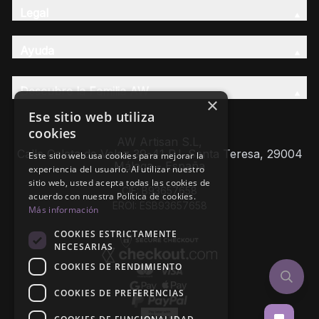
Legal
Ayuda
Descubre la Familia AW
×
Ese sitio web utiliza
cookies
AW Artisan S.L,
Calle Caleta de Velez 39-41 P.I. Santa Teresa, 29004
Este sitio web usa cookies para mejorar la
Málaga - España
experiencia del usuario. Al utilizar nuestro
sitio web, usted acepta todas las cookies de
CIF: B93657658
acuerdo con nuestra Política de cookies.
EROI: ESB93657658
Más información
COOKIES ESTRICTAMENTE
NECESARIAS
COOKIES DE RENDIMIENTO
COOKIES DE PREFERENCIAS