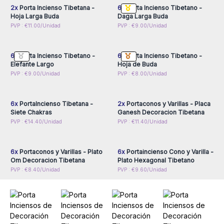
estos porta inciensos se vende en conjuntos de 6 unidades,
2x
Porta Incienso Tibetana -
6x
Porta Incienso Tibetano -
combínelos y ofrezca packs de 3 quemadores de incienso a
Hoja Larga Buda
Daga Larga Buda
sus clientes.
Inicie sesión o regístrese
Inicie sesión o regístrese
PVP : €11.00/Unidad
PVP : €9.00/Unidad
para obtener precios al
para obtener precios al
Exponga diferentes modelos en su tienda para dar a
por mayor
por mayor
conocer estos portas inciensos de AW Artisan España que
6x
Porta Incienso Tibetano -
6x
Porta Incienso Tibetano -
reflejan la conexión con lo divino, elementos naturales y
Elefante Largo
Hoja de Buda
enseñanzas del budismo!
Inicie sesión o regístrese
Inicie sesión o regístrese
PVP : €9.00/Unidad
PVP : €8.00/Unidad
para obtener precios al
para obtener precios al
por mayor
por mayor
6x
PortaIncienso Tibetana -
2x
Portaconos y Varillas - Placa
Siete Chakras
Ganesh Decoracion Tibetana
Inicie sesión o regístrese
Inicie sesión o regístrese
PVP : €14.40/Unidad
PVP : €11.40/Unidad
para obtener precios al
para obtener precios al
por mayor
por mayor
6x
Portaconos y Varillas - Plato
6x
Portaincienso Cono y Varilla -
Om Decoracion Tibetana
Plato Hexagonal Tibetano
PVP : €8.40/Unidad
PVP : €9.60/Unidad