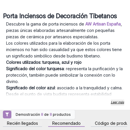
Porta Inciensos de Decoración Tibetanos
Descubre la gama de porta inciensos de
AW Artisan España
,
piezas únicas elaboradas artesanalmente con pequeñas
piezas de cerámica por artesanos especialistas.
Los colores utilizados para la elaboración de los porta
inciensos no han sido casualidad ya que estos colores tiene
un significado simbólico desde budismo tibetano.
Colores utilizados: turquesa, azul y rojo
Significado del color turquesa
: representa la purificación y la
protección, también puede simbolizar la conexión con lo
divino.
Significado del color azul
: asociado a la tranquilidad y calma.
Desde el punto de vista budista representa estabilidad
emocional.
Leer más
Significado del color rojo:
representa vitalidad y fuerza
interior para poder superar obstáculos.
Demostración
8
de
8
productos
Inicie sesión o regístrese
Inicie sesión o regístrese
AW Artisan España
ofrece porta inciensos en figuras de
para obtener precios al
para obtener precios al
Recién llegados
Recomendado
Código de produc
por mayor
por mayor
elefante, chakras, Buda o Ganesha. Tenga en cuenta que