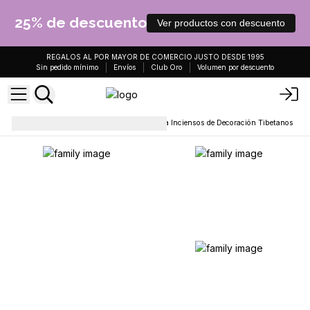
25% de descuento
Ver productos con descuento
REGALOS AL POR MAYOR DE COMERCIO JUSTO DESDE 1995
Sin pedido mínimo
Envíos
Club Oro
Volumen por descuento
Soportes y quemadores
Porta Inciensos de Decoración Tibetanos