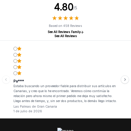
4.80
/5
★
★
★
★
★
★
★
★
★
★
Based on 458 Reviews
See All Reviews Family
See All Reviews
Pa***
Estaba buscando un proveedor fiable para distribuir sus artículos en
Canarias, y creo que lo he encontrado. Veremos cómo continúa la
relación pero ahora mismo el primer pedido me deja muy satisfecho.
Llego antes de tiempo, y, sin ser dos productos, lo demás llego intacto.
Las Palmas de Gran Canaria
1 de julio de 2026