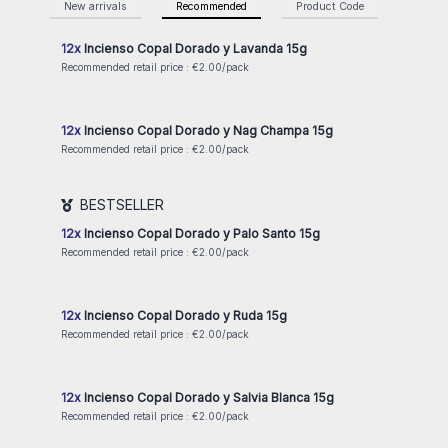
New arrivals
Recommended
Product Code
Name
Login or Register for Wholesale Prices
Salvia Blanca, Nag Champa,
Lavanda
, Ruda y muchos más.
El aroma natural y envolvente de la resina copal dorado es
12x
Incienso Copal Dorado y Lavanda 15g
conocido por su fragancia suave y refrescante, que al
Recommended retail price : €2.00/pack
quemarse se transforma en una esencia que limpia y purifica
Login or Register for Wholesale Prices
el ambiente, creando un ambiente de calma y bienestar.
En muchas tradiciones, el Copal Dorado se utiliza para la
12x
Incienso Copal Dorado y Nag Champa 15g
meditación, el fortalecimiento espiritual y la protección
Recommended retail price : €2.00/pack
energética. ¡No dudes en añadirlo en tu tienda!
Login or Register for Wholesale Prices
BESTSELLER
12x
Incienso Copal Dorado y Palo Santo 15g
Recommended retail price : €2.00/pack
Login or Register for Wholesale Prices
12x
Incienso Copal Dorado y Ruda 15g
Recommended retail price : €2.00/pack
Login or Register for Wholesale Prices
12x
Incienso Copal Dorado y Salvia Blanca 15g
Recommended retail price : €2.00/pack