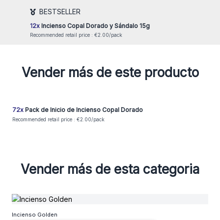
Login or Register for Wholesale Prices
BESTSELLER
12x
Incienso Copal Dorado y Sándalo 15g
Recommended retail price : €2.00/pack
Vender más de este producto
72x
Pack de Inicio de Incienso Copal Dorado
Recommended retail price : €2.00/pack
Vender más de esta categoria
Incienso Golden
Inci