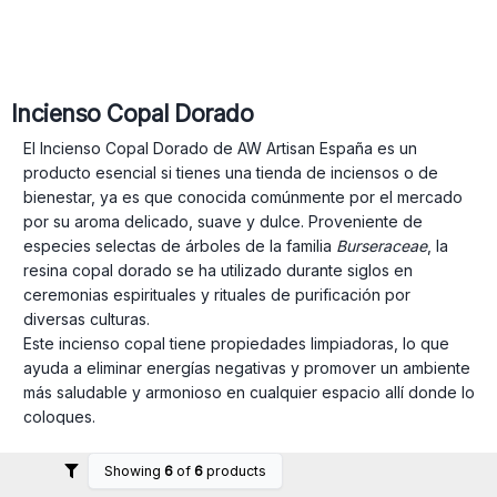
Incienso Copal Dorado
El Incienso Copal Dorado de AW Artisan España es un
producto esencial si tienes una tienda de inciensos o de
bienestar, ya es que conocida comúnmente por el mercado
por su aroma delicado, suave y dulce. Proveniente de
especies selectas de árboles de la familia
Burseraceae
, la
resina copal dorado se ha utilizado durante siglos en
ceremonias espirituales y rituales de purificación por
diversas culturas.
Este incienso copal tiene propiedades limpiadoras, lo que
ayuda a eliminar energías negativas y promover un ambiente
más saludable y armonioso en cualquier espacio allí donde lo
coloques.
En
AW Artisan España
tenemos disponible en paquetes de 15
g, cada paquete contiene 12 cajas de incienso. Copal
Showing
6
of
6
products
Dorado forma parte de una amplia gama de aromas como