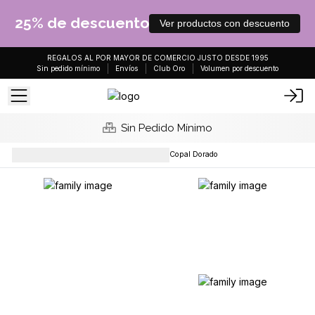
25% de descuento
Ver productos con descuento
REGALOS AL POR MAYOR DE COMERCIO JUSTO DESDE 1995
Sin pedido mínimo
Envíos
Club Oro
Volumen por descuento
Sin Pedido Mínimo
Varitas de incienso
Incienso Copal Dorado