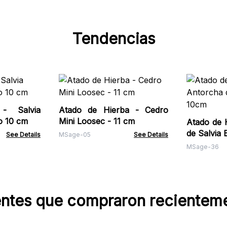
Tendencias
- Salvia
Atado de Hierba - Cedro
o 10 cm
Mini Loosec - 11 cm
Atado de 
de Salvia
See Details
MSage-05
See Details
MSage-36
entes que compraron recientem