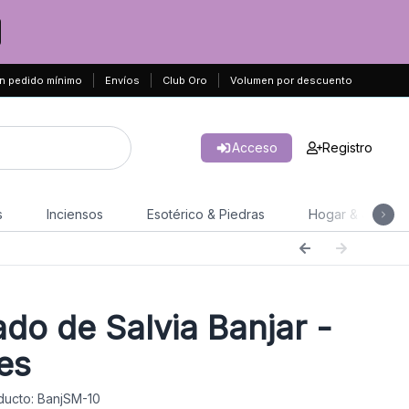
n pedido mínimo
Envíos
Club Oro
Volumen por descuento
Acceso
Registro
s
Inciensos
Esotérico & Piedras
Hogar & Jardín
do de Salvia Banjar -
es
ucto: BanjSM-10