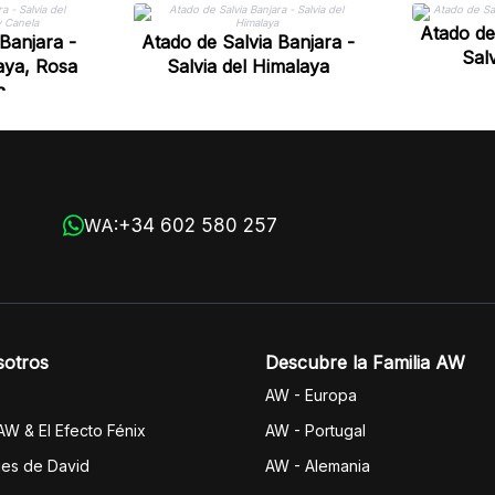
Atado de
Banjara -
Atado de Salvia Banjara -
Salv
aya, Rosa
Salvia del Himalaya
a
+34 602 580 257
WA:
sotros
Descubre la Familia AW
AW - Europa
 AW & El Efecto Fénix
AW - Portugal
jes de David
AW - Alemania