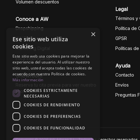
Volumen descuentos
Legal
Términos y
Conoce a AW
Dropshipping
Política de
×
Ese sitio web utiliza
AW Fulfilment
GPSR
cookies
Marketing Digital
Políticas d
Este sitio web usa cookies para mejorar la
Ética Empresarial
experiencia del usuario. Al utilizar nuestro
Ayuda
sitio web, usted acepta todas las cookies de
acuerdo con nuestra Política de cookies.
Contacto
Showroom
Más información
Reserva tu cita previa para ver nuestro
Envíos
COOKIES ESTRICTAMENTE
showroom
Preguntas 
NECESARIAS
COOKIES DE RENDIMIENTO
COOKIES DE PREFERENCIAS
COOKIES DE FUNCIONALIDAD
Copyright © 2026 AW Artisan S.L., Todos los derechos reservados.