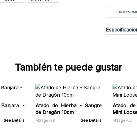
Inicie ses
Especificaci
También te puede gustar
 Banjara -
Atado de Hierba - Sangre
Atado de
de Dragón 10cm
Mini Loose
See Details
MSage-38
See Details
MSage-05