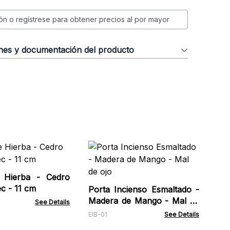
ión o regístrese para obtener precios al por mayor
ones y documentación del producto
Caj
Inc
 Hierba - Cedro
Rcu
c - 11 cm
Porta Incienso Esmaltado -
Madera de Mango - Mal de
See Details
ojo
EIB-01
See Details