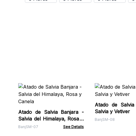
Atado de Salvia
Salvia y Vetiver
Atado de Salvia Banjara -
Salvia del Himalaya, Rosa y
BanjSM-08
Canela
BanjSM-07
See Details