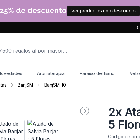
25% de descuento
Ver productos con descuento
Si
Novedades
Aromaterapia
Paraíso del Baño
Vela
tas
BanjSM
BanjSM-10
2x
Ata
5 Flor
Código de prod