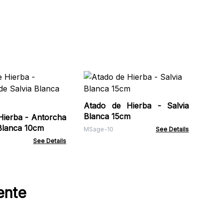
Pa
de
Zo
Atado de Hierba - Salvia
ZCi
Blanca 15cm
Hierba - Antorcha
 Blanca 10cm
MSage-10
See Details
See Details
ente