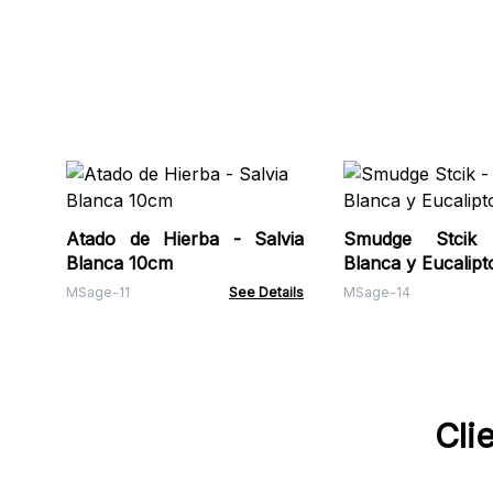
Atado de Hierba - Salvia
Smudge Stcik 
Blanca 10cm
Blanca y Eucalipt
MSage-11
See Details
MSage-14
Cli