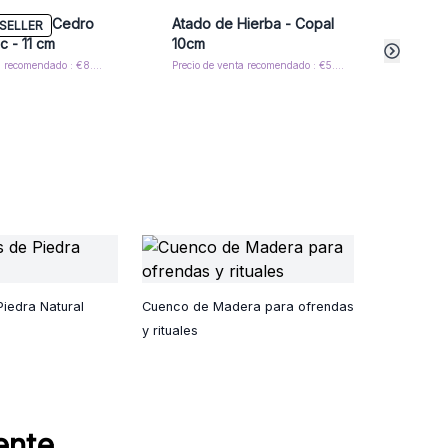
Hierba - Cedro
Atado de Hierba - Copal
Atado
SELLER
c - 11 cm
10cm
Azul
Precio de venta recomendado : €8.70/Atado
Precio de venta recomendado : €5.45/Atado
iedra Natural
Cuenco de Madera para ofrendas
y rituales
ente