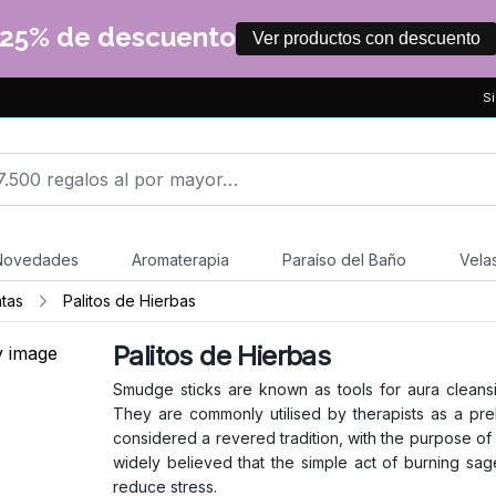
25% de descuento
Ver productos con descuento
Si
Novedades
Aromaterapia
Paraíso del Baño
Vela
tas
Palitos de Hierbas
Palitos de Hierbas
Smudge sticks are known as tools for aura cleans
They are commonly utilised by therapists as a preli
considered a revered tradition, with the purpose of co
widely believed that the simple act of burning sage
reduce stress.