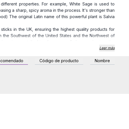
different properties. For example, White Sage is used to
asing a sharp, spicy aroma in the process. It's stronger than
d) The original Latin name of this powerful plant is Salvia
ticks in the UK, ensuring the highest quality products for
om the Southwest of the United States and the Northwest of
nd environmentally friendly manner. Before packaging, the
n in good condition during their journey to Europe, thus
Leer más
ks are mold-free.
ecomendado
Código de producto
Nombre
le
o 22 cm
on size and material
ethod of cleansing with Ancient Wisdom Wholesale Smudge