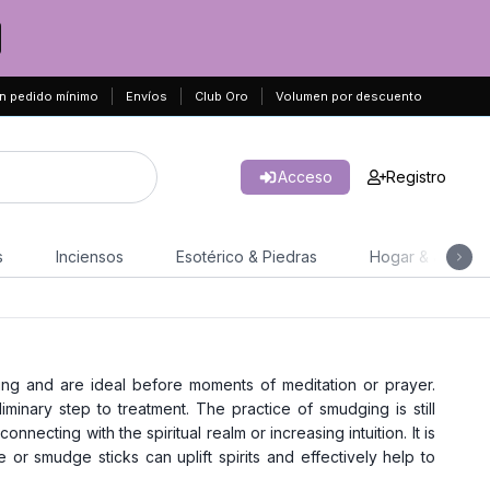
n pedido mínimo
Envíos
Club Oro
Volumen por descuento
Acceso
Registro
s
Inciensos
Esotérico & Piedras
Hogar & Jardín
ing and are ideal before moments of meditation or prayer.
minary step to treatment. The practice of smudging is still
nnecting with the spiritual realm or increasing intuition. It is
 or smudge sticks can uplift spirits and effectively help to