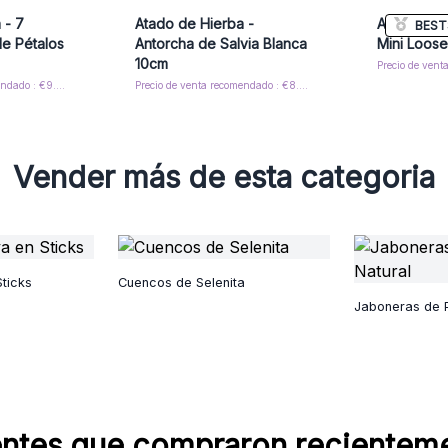
 - 7
Atado de Hierba -
Atado de 
BEST
de Pétalos
Antorcha de Salvia Blanca
Mini Loose
10cm
Precio de venta recomendado : €9.50/Atado
Precio de venta recomendado : €8.90/Atado
Vender más de esta categoria
Sticks
Cuencos de Selenita
Jaboneras de P
entes que compraron recientem