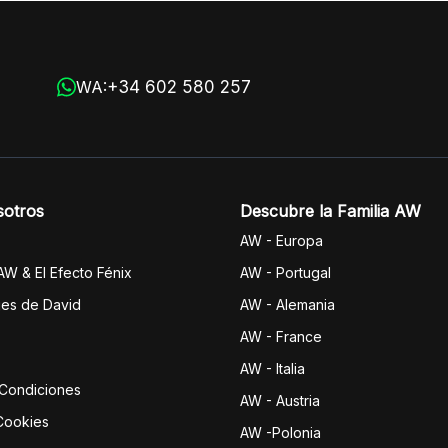
+34 602 580 257
WA:
sotros
Descubre la Familia AW
AW - Europa
 AW & El Efecto Fénix
AW - Portugal
jes de David
AW - Alemania
AW - France
AW - Italia
 Condiciones
AW - Austria
 Cookies
AW -Polonia