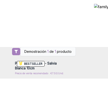
Demostración
1
de
1
producto
Inicie sesión o regístrese para
obtener precios al por mayor
Palitos de Hierbas - Salvia
BESTSELLER
Blanca 10cm
Precio de venta recomendado : €7.50/Und.