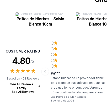
Palitos de Hierbas - Salvia
Palitos de Hierba
Blanca 10cm
Blanca 1
CUSTOMER RATING
4.80
/5
★
★
★
★
★
★
★
★
★
★
Pa***
Estaba buscando un proveedor fiable
Based on 458 Reviews
para distribuir sus artículos en Canarias,
See All Reviews
creo que lo he encontrado. Veremos
Family
See All Reviews
cómo continúa la relación pero ahora
Las Palmas de Gran Canaria
mismo el primer pedido me deja muy
1 de julio de 2026
satisfecho. Llego antes de tiempo, y, si
ser dos productos, lo demás llego