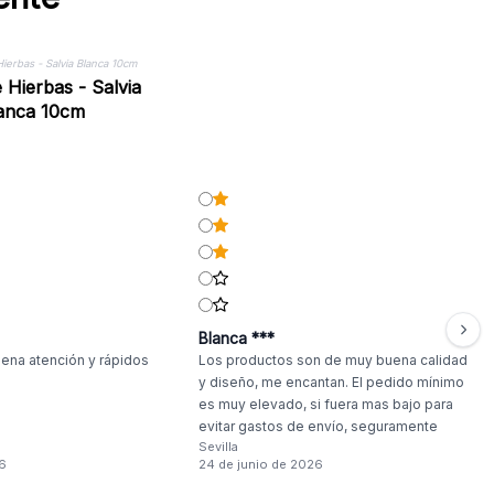
e Hierbas - Salvia
anca 10cm
Blanca ***
ena atención y rápidos
Los productos son de muy buena calidad
y diseño, me encantan. El pedido mínimo
es muy elevado, si fuera mas bajo para
evitar gastos de envío, seguramente
Sevilla
haría compras más a menudo.
6
24 de junio de 2026