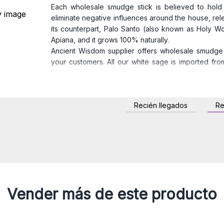
Each wholesale smudge stick is believed to hold 
eliminate negative influences around the house, rele
its counterpart, Palo Santo (also known as Holy Woo
Apiana, and it grows 100% naturally.
Ancient Wisdom supplier offers wholesale smudge s
your customers. All our white sage is imported fr
Mexico, where it is harvested in a sustainable a
leaves are dried and sealed to ensure they remai
guaranteeing our wholesale white sage smudge stic
Recién llegados
R
Product Features
:
Materials sourced from the US and Mexico
35 variants of wholesale smudge sticks availab
Size lengths ranging from 10 cm, 11 cm, 15 cm, t
Weights vary from 38 to 120 grams, depending 
Wholesale smudge sticks are sold individually
Attract more customers by offering an ancient m
Vender más de este producto
Sticks today!