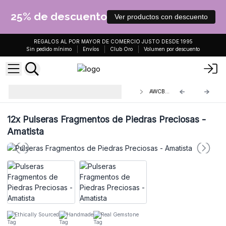
25% de descuento
Ver productos con descuento
REGALOS AL POR MAYOR DE COMERCIO JUSTO DESDE 1995
Sin pedido mínimo
Envíos
Club Oro
Volumen por descuento
Pulseras Fragmentos de Piedras
AWCB-01
Preciosas
12x
Pulseras Fragmentos de Piedras Preciosas -
Amatista
Ethically Sourced
Handmade
Real Gemstone