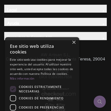
Legal
Ayuda
Descubre la Familia AW
×
Ese sitio web utiliza
cookies
AW Artisan S.L,
Calle Caleta de Velez 39-41 P.I. Santa Teresa, 29004
Este sitio web usa cookies para mejorar la
Málaga - España
experiencia del usuario. Al utilizar nuestro
sitio web, usted acepta todas las cookies de
CIF: B93657658
acuerdo con nuestra Política de cookies.
EROI: ESB93657658
Más información
COOKIES ESTRICTAMENTE
NECESARIAS
COOKIES DE RENDIMIENTO
COOKIES DE PREFERENCIAS