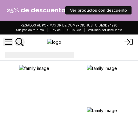
25% de descuento
Ver productos con descuento
REGALOS AL POR MAYOR DE COMERCIO JUSTO DESDE 1995
Sin pedido mínimo
Envíos
Club Oro
Volumen por descuento
pulseras
Pulseras Preciosas