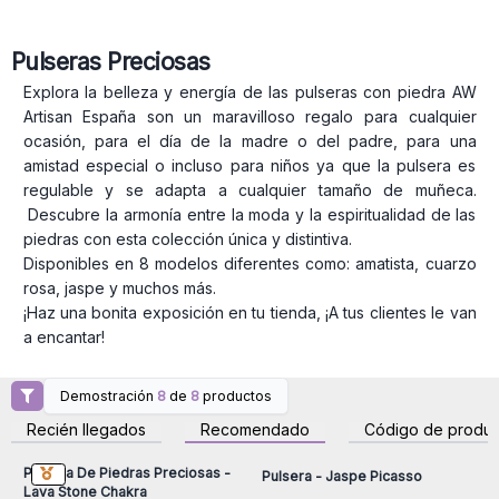
Pulseras Preciosas
Explora la belleza y energía de las pulseras con piedra AW
Artisan España son un maravilloso regalo para cualquier
ocasión, para el día de la madre o del padre, para una
amistad especial o incluso para niños ya que la pulsera es
regulable y se adapta a cualquier tamaño de muñeca.
Descubre la armonía entre la moda y la espiritualidad de las
piedras con esta colección única y distintiva.
Disponibles en 8 modelos diferentes como: amatista, cuarzo
rosa, jaspe y muchos más.
¡Haz una bonita exposición en tu tienda, ¡A tus clientes le van
a encantar!
Demostración
8
de
8
productos
Inicie sesión o regístrese
Inicie sesión o regístrese
para obtener precios al
para obtener precios al
Recién llegados
Recomendado
Código de produc
por mayor
por mayor
Pulsera De Piedras Preciosas -
Pulsera - Jaspe Picasso
Lava Stone Chakra