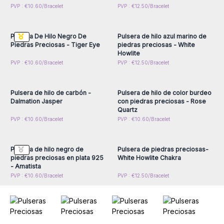
Inicie sesión o regístrese
Inicie sesión o regístrese
PVP : €10.60/Bracelet
PVP : €12.50/Bracelet
para obtener precios al
para obtener precios al
por mayor
por mayor
Pulsera De Hilo Negro De
Pulsera de hilo azul marino de
Piedras Preciosas - Tiger Eye
piedras preciosas - White
Howlite
Inicie sesión o regístrese
Inicie sesión o regístrese
PVP : €10.60/Bracelet
PVP : €12.50/Bracelet
para obtener precios al
para obtener precios al
por mayor
por mayor
Pulsera de hilo de carbón -
Pulsera de hilo de color burdeo
Dalmation Jasper
con piedras preciosas - Rose
Quartz
Inicie sesión o regístrese
Inicie sesión o regístrese
PVP : €10.60/Bracelet
PVP : €10.60/Bracelet
para obtener precios al
para obtener precios al
por mayor
por mayor
Pulsera de hilo negro de
Pulsera de piedras preciosas-
piedras preciosas en plata 925
White Howlite Chakra
- Amatista
PVP : €10.60/Bracelet
PVP : €12.50/Bracelet