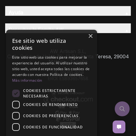
Ayuda
Descubre la Familia AW
×
Ese sitio web utiliza
cookies
AW Artisan S.L,
Calle Caleta de Velez 39-41 P.I. Santa Teresa, 29004
Este sitio web usa cookies para mejorar la
Málaga - España
experiencia del usuario. Al utilizar nuestro
sitio web, usted acepta todas las cookies de
CIF: B93657658
acuerdo con nuestra Política de cookies.
EROI: ESB93657658
Más información
COOKIES ESTRICTAMENTE
NECESARIAS
COOKIES DE RENDIMIENTO
COOKIES DE PREFERENCIAS
COOKIES DE FUNCIONALIDAD