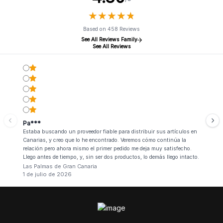
★
★
★
★
★
★
★
★
★
★
Based on 458 Reviews
See All Reviews Family
See All Reviews
Pa***
Estaba buscando un proveedor fiable para distribuir sus artículos en
Canarias, y creo que lo he encontrado. Veremos cómo continúa la
relación pero ahora mismo el primer pedido me deja muy satisfecho.
Llego antes de tiempo, y, sin ser dos productos, lo demás llego intacto.
Las Palmas de Gran Canaria
1 de julio de 2026