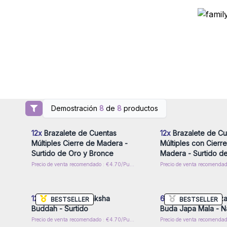
Demostración
8
de
8
productos
Inicie sesión o regístrese para
Inicie sesión o regíst
obtener precios al por mayor
obtener precios al p
12x
Brazalete de Cuentas
12x
Brazalete de Cu
Múltiples Cierre de Madera -
Múltiples con Cierr
Surtido de Oro y Bronce
Madera - Surtido de
Precio de venta recomendado : €4.70/Pulsera
Inicie sesión o regístrese para
Inicie sesión o regíst
obtener precios al por mayor
obtener precios al p
12x
Pulseras Rudraksha
6x
Rudraksha Braza
BESTSELLER
BESTSELLER
Buddah - Surtido
Buda Japa Mala - Na
Precio de venta recomendado : €4.70/Pulsera