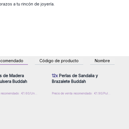
azos a tu rincón de joyería.
ecomendado
Código de producto
Nombre
esión o regístrese para
Inicie sesión o regístrese para
 precios al por mayor
obtener precios al por mayor
s de Madera
12x
Perlas de Sandalia y
ulsera Buddah
Brazalete Buddah
Precio de venta recomendado : €1.60/Unidad
Precio de venta recomendado : €1.90/Pulsera