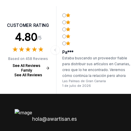
CUSTOMER RATING
4.80
/5
★
★
★
★
★
★
★
★
★
★
Pa***
Estaba buscando un proveedor fiable
Based on 458 Reviews
para distribuir sus artículos en Canarias,
See All Reviews
creo que lo he encontrado. Veremos
Family
See All Reviews
cómo continúa la relación pero ahora
Las Palmas de Gran Canaria
mismo el primer pedido me deja muy
1 de julio de 2026
satisfecho. Llego antes de tiempo, y, si
ser dos productos, lo demás llego
intacto.
hola@awartisan.es