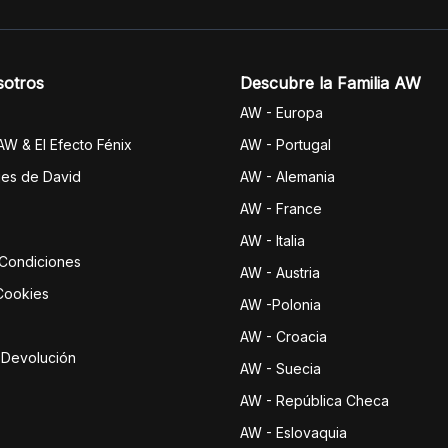
sotros
Descubre la Familia AW
AW - Europa
 AW & El Efecto Fénix
AW - Portugal
jes de David
AW - Alemania
AW - France
AW - Italia
 Condiciones
AW - Austria
 Cookies
AW -Polonia
AW - Croacia
e Devolución
AW - Suecia
AW - República Checa
AW - Eslovaquia