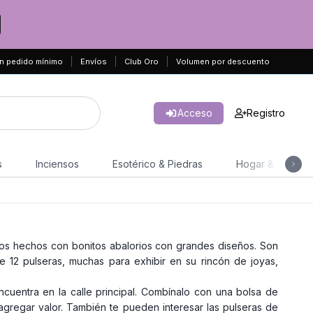
n pedido mínimo
Envíos
Club Oro
Volumen por descuento
Acceso
Registro
s
Inciensos
Esotérico & Piedras
Hogar & Jardín
ntos hechos con bonitos abalorios con grandes diseños. Son
 12 pulseras, muchas para exhibir en su rincón de joyas,
cuentra en la calle principal. Combínalo con una bolsa de
agregar valor. También te pueden interesar las pulseras de