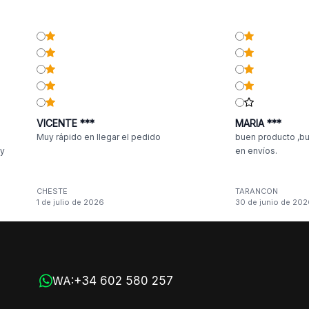
VICENTE ***
MARIA ***
Muy rápido en llegar el pedido
buen producto ,bu
 y
en envíos.
CHESTE
TARANCON
1 de julio de 2026
30 de junio de 202
n
+34 602 580 257
WA: