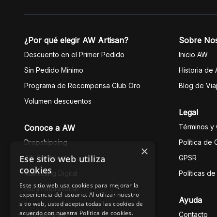
¿Por qué elegir AW Artisan?
Sobre No
Descuento en el Primer Pedido
Inicio AW
Sin Pedido Mínimo
Historia de
Programa de Recompensa Club Oro
Blog de Via
Volumen descuentos
Legal
Términos y
Conoce a AW
Dropshipping
Política de
×
Ese sitio web utiliza
AW Fulfilment
GPSR
cookies
Marketing Digital
Políticas d
Este sitio web usa cookies para mejorar la
Ética Empresarial
experiencia del usuario. Al utilizar nuestro
Ayuda
sitio web, usted acepta todas las cookies de
acuerdo con nuestra Política de cookies.
Contacto
Showroom