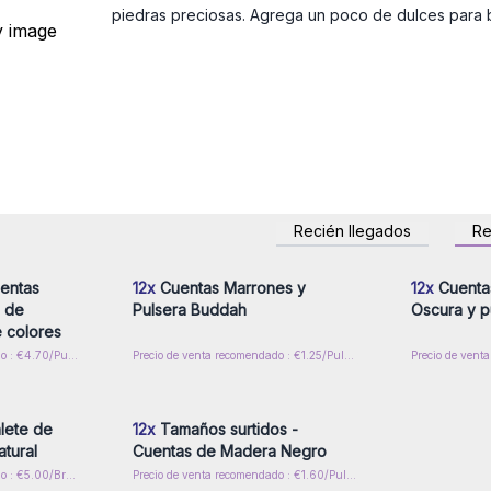
piedras preciosas. Agrega un poco de dulces para br
Recién llegados
R
rese para
Inicie sesión o regístrese para
Inicie s
or mayor
obtener precios al por mayor
obtener
entas
12x
Cuentas Marrones y
12x
Cuenta
e de
Pulsera Buddah
Oscura y p
 colores
Precio de venta recomendado : €4.70/Pulsera
Precio de venta recomendado : €1.25/Pulsera
rese para
Inicie sesión o regístrese para
or mayor
obtener precios al por mayor
lete de
12x
Tamaños surtidos -
tural
Cuentas de Madera Negro
Precio de venta recomendado : €5.00/Brazalete
Precio de venta recomendado : €1.60/Pulsera