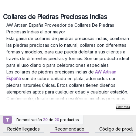
Collares de Piedras Preciosas Indias
AW Artisan España Proveedor de Collares De Piedras
Preciosas Indias al por mayor
Esta gama de collares de piedras preciosas indias, combinan
las piedras preciosas con lo natural, collares con diferentes
formas y modelos, para que pueda deleitar a sus clientes a
través de diferentes piedras y formas. Son un producto ideal
para el uso diario o para celebraciones especiales.
Los collares de piedras preciosas indias de
AW Artisan
España
son de cobre bañado en plata, adornados con
piedras naturales únicas. Estos collares tienen diseños
atemporales aptos para cualquier edad y cualquier estación.
Comúnmente, desde un punto esotérico, muchas personas
creen que las piedras tienen propiedades místicas, por
Leer más
ejemplo el cuarzo rosa es considerada la piedra del amor y
la piedra preciosa de ojo de tigre se le asocia al coraje y
Demostración
20
de
20
productos
Inicie sesión o regístrese
Inicie sesión o regístrese
confianza.
para obtener precios al
para obtener precios al
Recién llegados
Recomendado
Código de produc
por mayor
por mayor
Datos del producto: