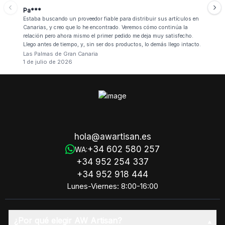
Pa***
Estaba buscando un proveedor fiable para distribuir sus artículos en
Canarias, y creo que lo he encontrado. Veremos cómo continúa la
relación pero ahora mismo el primer pedido me deja muy satisfecho.
Llego antes de tiempo, y, sin ser dos productos, lo demás llego intacto.
Las Palmas de Gran Canaria
1 de julio de 2026
hola@awartisan.es
+34 602 580 257
WA:
+34 952 254 337
+34 952 918 444
Lunes-Viernes: 8:00-16:00
¿Por qué elegir AW Artisan?