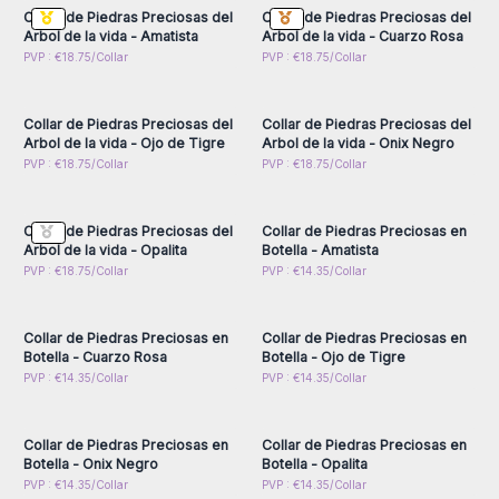
- Estos productos se venden por unidad.
Collar de Piedras Preciosas del
Collar de Piedras Preciosas del
- Tenemos 4 modelos diferentes: árbol de la vida, en forma
Arbol de la vida - Amatista
Arbol de la vida - Cuarzo Rosa
de remolino, en forma de cascada y en botella
Inicie sesión o regístrese
Inicie sesión o regístrese
PVP : €18.75/Collar
PVP : €18.75/Collar
para obtener precios al
para obtener precios al
- La longitud aproximada de la cadena de 50 cm garantiza un
por mayor
por mayor
ajuste cómodo para una amplia gama de clientes.
Collar de Piedras Preciosas del
Collar de Piedras Preciosas del
¡Deleite a sus clientes con los collares de piedras preciosas
Arbol de la vida - Ojo de Tigre
Arbol de la vida - Onix Negro
indias de AW Artisan España y haga su pedido ahora antes
Inicie sesión o regístrese
Inicie sesión o regístrese
PVP : €18.75/Collar
PVP : €18.75/Collar
para obtener precios al
para obtener precios al
de que se agoten!
por mayor
por mayor
Collar de Piedras Preciosas del
Collar de Piedras Preciosas en
Arbol de la vida - Opalita
Botella - Amatista
Inicie sesión o regístrese
Inicie sesión o regístrese
PVP : €18.75/Collar
PVP : €14.35/Collar
para obtener precios al
para obtener precios al
por mayor
por mayor
Collar de Piedras Preciosas en
Collar de Piedras Preciosas en
Botella - Cuarzo Rosa
Botella - Ojo de Tigre
Inicie sesión o regístrese
Inicie sesión o regístrese
PVP : €14.35/Collar
PVP : €14.35/Collar
para obtener precios al
para obtener precios al
por mayor
por mayor
Collar de Piedras Preciosas en
Collar de Piedras Preciosas en
Botella - Onix Negro
Botella - Opalita
Inicie sesión o regístrese
Inicie sesión o regístrese
PVP : €14.35/Collar
PVP : €14.35/Collar