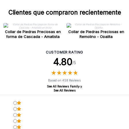
Clientes que compraron recientemente
Collar de Piedras Preciosas en
Collar de Piedras Preciosas en
forma de Cascada - Amatista
Remolino - Opalita
en bruto
CUSTOMER RATING
4.80
/5
★
★
★
★
★
★
★
★
★
★
Based on 458 Reviews
See All Reviews Family
See All Reviews