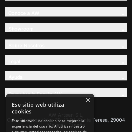
Conoce a AW
Showroom
Sobre Nosotros
Legal
Ayuda
Descubre la Familia AW
×
Ese sitio web utiliza
cookies
AW Artisan S.L,
Calle Caleta de Velez 39-41 P.I. Santa Teresa, 29004
Este sitio web usa cookies para mejorar la
Málaga - España
experiencia del usuario. Al utilizar nuestro
sitio web, usted acepta todas las cookies de