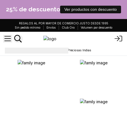
25% de descuento
Ver productos con descuento
REGALOS AL POR MAYOR DE COMERCIO JUSTO DESDE 1995
Sin pedido mínimo
Envíos
Club Oro
Volumen por descuento
Collares
Collares de Piedras Preciosas Indias