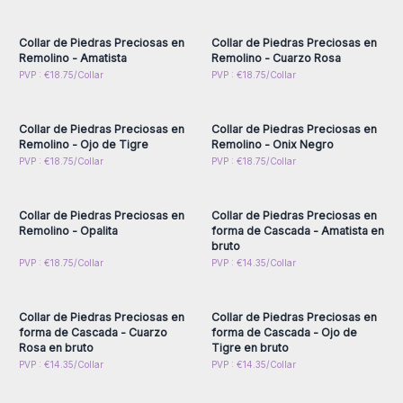
para obtener precios al
para obtener precios al
por mayor
por mayor
Collar de Piedras Preciosas en
Collar de Piedras Preciosas en
Remolino - Amatista
Remolino - Cuarzo Rosa
Inicie sesión o regístrese
Inicie sesión o regístrese
PVP : €18.75/Collar
PVP : €18.75/Collar
para obtener precios al
para obtener precios al
por mayor
por mayor
Collar de Piedras Preciosas en
Collar de Piedras Preciosas en
Remolino - Ojo de Tigre
Remolino - Onix Negro
Inicie sesión o regístrese
Inicie sesión o regístrese
PVP : €18.75/Collar
PVP : €18.75/Collar
para obtener precios al
para obtener precios al
por mayor
por mayor
Collar de Piedras Preciosas en
Collar de Piedras Preciosas en
Remolino - Opalita
forma de Cascada - Amatista en
bruto
Inicie sesión o regístrese
Inicie sesión o regístrese
PVP : €18.75/Collar
PVP : €14.35/Collar
para obtener precios al
para obtener precios al
por mayor
por mayor
Collar de Piedras Preciosas en
Collar de Piedras Preciosas en
forma de Cascada - Cuarzo
forma de Cascada - Ojo de
Rosa en bruto
Tigre en bruto
Inicie sesión o regístrese
Inicie sesión o regístrese
PVP : €14.35/Collar
PVP : €14.35/Collar
para obtener precios al
para obtener precios al
por mayor
por mayor