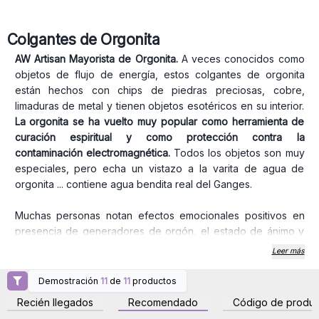
Colgantes de Orgonita
AW Artisan
Mayorista de Orgonita.
A veces conocidos como
objetos de flujo de energía, estos colgantes de orgonita
están hechos con chips de piedras preciosas, cobre,
limaduras de metal y tienen objetos esotéricos en su interior.
La orgonita se ha vuelto muy popular como herramienta de
curación espiritual y como protección contra la
contaminación electromagnética.
Todos los objetos son muy
especiales, pero echa un vistazo a la varita de agua de
orgonita ... contiene agua bendita real del Ganges.
Muchas personas notan efectos emocionales positivos en
presencia de generadores de orgón, el estado de ánimo y
las emociones tienden a elevarse. Algunas personas
Leer más
informan que pueden dormir mejor y más profundamente con
un generador de orgón en el dormitorio.
Demostración
11
de
11
productos
Inicie sesión o regístrese
Inicie sesión o regístrese
Encante a sus clientes, compre una gama de joyas de
para obtener precios al
para obtener precios al
Recién llegados
Recomendado
Código de produc
por mayor
por mayor
orgonita hoy.