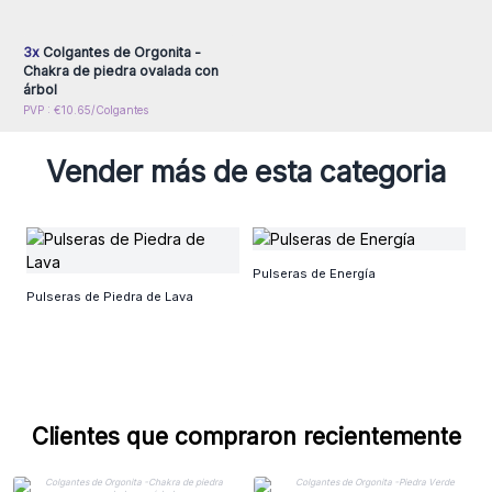
para obtener precios al
por mayor
3x
Colgantes de Orgonita -
Chakra de piedra ovalada con
árbol
PVP : €10.65/Colgantes
Vender más de esta categoria
Pu
Pulseras de Energía
P
Pulseras de Piedra de Lava
Clientes que compraron recientemente