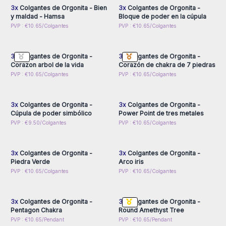
Nota:
debido a la naturaleza del artículo y su proceso de
3x
Colgantes de Orgonita - Bien
3x
Colgantes de Orgonita -
fabricación, los diseños pueden variar y las imágenes son
y maldad - Hamsa
Bloque de poder en la cúpula
solo para fines ilustrativos.
Inicie sesión o regístrese
Inicie sesión o regístrese
PVP : €10.65/Colgantes
PVP : €10.65/Colgantes
para obtener precios al
para obtener precios al
por mayor
por mayor
3x
Colgantes de Orgonita -
3x
Colgantes de Orgonita -
Corazon arbol de la vida
Corazón de chakra de 7 piedras
Inicie sesión o regístrese
Inicie sesión o regístrese
PVP : €10.65/Colgantes
PVP : €10.65/Colgantes
para obtener precios al
para obtener precios al
por mayor
por mayor
3x
Colgantes de Orgonita -
3x
Colgantes de Orgonita -
Cúpula de poder simbólico
Power Point de tres metales
Inicie sesión o regístrese
Inicie sesión o regístrese
PVP : €9.50/Colgantes
PVP : €10.65/Colgantes
para obtener precios al
para obtener precios al
por mayor
por mayor
3x
Colgantes de Orgonita -
3x
Colgantes de Orgonita -
Piedra Verde
Arco iris
Inicie sesión o regístrese
Inicie sesión o regístrese
PVP : €10.65/Colgantes
PVP : €10.65/Colgantes
para obtener precios al
para obtener precios al
por mayor
por mayor
3x
Colgantes de Orgonita -
3x
Colgantes de Orgonita -
Pentagon Chakra
Round Amethyst Tree
Inicie sesión o regístrese
PVP : €10.65/Pendant
PVP : €10.65/Pendant