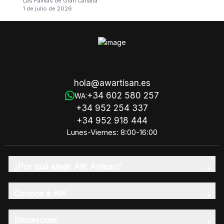
Las Palmas de Gran Canaria
1 de julio de 2026
hola@awartisan.es
+34 602 580 257
WA:
+34 952 254 337
+34 952 918 444
Lunes-Viernes: 8:00-16:00
¿Por qué elegir AW Artisan?
Conoce a AW
Showroom