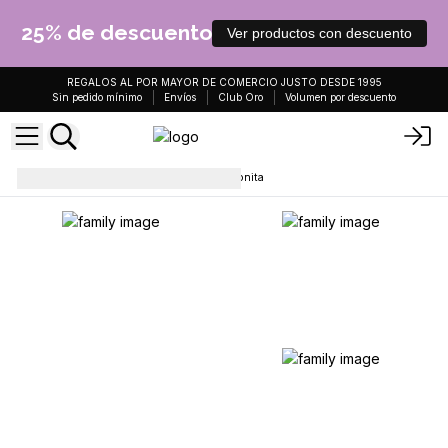
25% de descuento
Ver productos con descuento
REGALOS AL POR MAYOR DE COMERCIO JUSTO DESDE 1995
Sin pedido mínimo
Envíos
Club Oro
Volumen por descuento
Colgantes
Colgantes de Orgonita