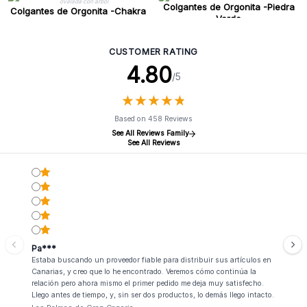
Colgantes de Orgonita -Piedra
Colgantes de Orgonita -Chakra
Verde
de piedra ovalada con árbol
CUSTOMER RATING
4.80
/5
★
★
★
★
★
★
★
★
★
★
Based on 458 Reviews
See All Reviews Family
See All Reviews
Pa***
Estaba buscando un proveedor fiable para distribuir sus artículos en
Canarias, y creo que lo he encontrado. Veremos cómo continúa la
relación pero ahora mismo el primer pedido me deja muy satisfecho.
Llego antes de tiempo, y, sin ser dos productos, lo demás llego intacto.