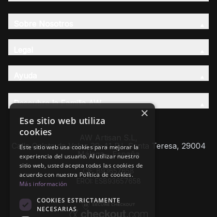
Sobre Nosotros
Legal
Ayuda
Descubre la Familia AW
×
Ese sitio web utiliza
cookies
AW Artisan S.L,
Calle Caleta de Velez 39-41 P.I. Santa Teresa, 29004
Este sitio web usa cookies para mejorar la
Málaga - España
experiencia del usuario. Al utilizar nuestro
sitio web, usted acepta todas las cookies de
CIF: B93657658
acuerdo con nuestra Política de cookies.
EROI: ESB93657658
Más información
COOKIES ESTRICTAMENTE
NECESARIAS