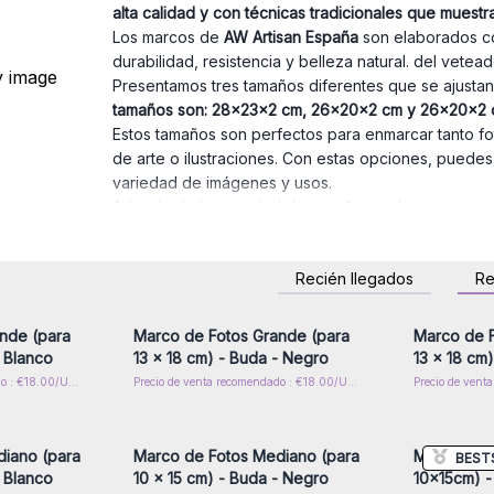
alta calidad y con técnicas tradicionales que muestra
Los marcos de
AW Artisan España
son elaborados c
durabilidad, resistencia y belleza natural. del vetea
Presentamos tres tamaños diferentes que se ajustan
tamaños son: 28x23x2 cm, 26x20x2 cm y 26x20x2 
Estos tamaños son perfectos para enmarcar tanto fo
de arte o ilustraciones. Con estas opciones, puede
variedad de imágenes y usos.
Además de la variedad de tamaños en los marcos, o
Buda, Mandala y Hamsa
de esta forma estos marcos c
simbología del
Buda
está inspirado en la calma, ser
Recién llegados
R
simbolizan la el equilibrio y la unidad del universo.
rese para
Inicie sesión o regístrese para
Inicie s
or mayor
obtener precios al por mayor
obtener
protección, bendición y buena suerte.
nde (para
Marco de Fotos Grande (para
Marco de F
- Blanco
13 x 18 cm) - Buda - Negro
13 x 18 cm
Precio de venta recomendado : €18.00/Unidad
Precio de venta recomendado : €18.00/Unidad
rese para
Inicie sesión o regístrese para
Inicie s
or mayor
obtener precios al por mayor
obtener
iano (para
Marco de Fotos Mediano (para
Marco de F
BEST
- Blanco
10 x 15 cm) - Buda - Negro
10x15cm) -