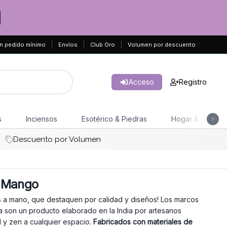
n pedido mínimo
Envíos
Club Oro
Volumen por descuento
Acceso
Registro
s
Inciensos
Esotérico & Piedras
Hogar & Jardín
Descuento por Volumen
e Mango
s a mano, que destaquen por calidad y diseños! Los marcos
son un producto elaborado en la India por artesanos
l y zen a cualquier espacio.
Fabricados con materiales de