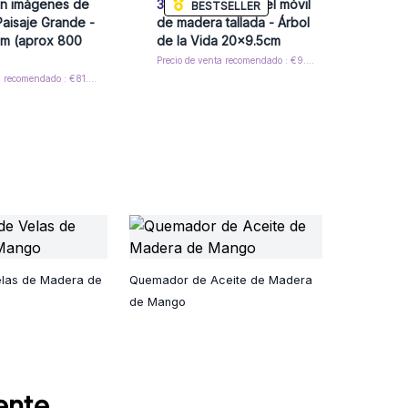
on imágenes de
3x
Soportes para el móvil
BESTSELLER
aisaje Grande -
de madera tallada - Árbol
m (aprox 800
de la Vida 20x9.5cm
Precio de venta recomendado : €9.60/Soporte
Precio de venta recomendado : €81.20/Unidad
elas de Madera de
Quemador de Aceite de Madera
de Mango
ente