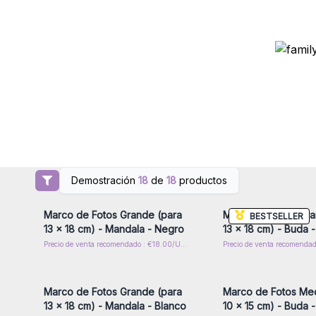
Demostración
18
de
18
productos
Inicie sesión o regístrese para
Inicie sesión o regíst
obtener precios al por mayor
obtener precios al p
Marco de Fotos Grande (para
Marco de Fotos Gra
BESTSELLER
13 x 18 cm) - Mandala - Negro
13 x 18 cm) - Buda 
Precio de venta recomendado : €18.00/Unidad
Inicie sesión o regístrese para
Inicie sesión o regíst
obtener precios al por mayor
obtener precios al p
Marco de Fotos Grande (para
Marco de Fotos Med
13 x 18 cm) - Mandala - Blanco
10 x 15 cm) - Buda 