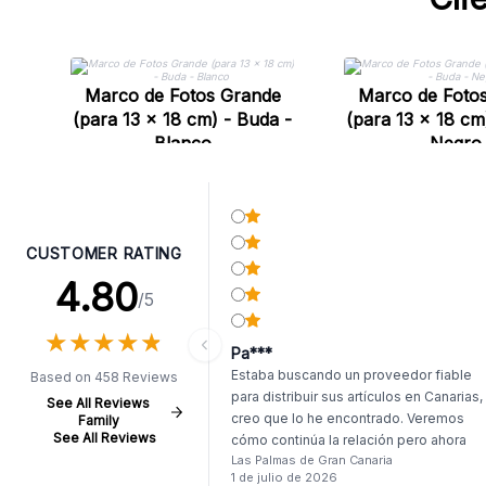
Marco de Fotos Grande
Marco de Foto
(para 13 x 18 cm) - Buda -
(para 13 x 18 cm
Blanco
Negro
CUSTOMER RATING
4.80
/5
★
★
★
★
★
★
★
★
★
★
Pa***
Estaba buscando un proveedor fiable
Based on 458 Reviews
para distribuir sus artículos en Canarias,
See All Reviews
creo que lo he encontrado. Veremos
Family
See All Reviews
cómo continúa la relación pero ahora
Las Palmas de Gran Canaria
mismo el primer pedido me deja muy
1 de julio de 2026
satisfecho. Llego antes de tiempo, y, si