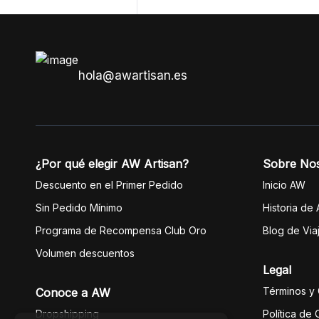
ser dos productos, lo demás llego
intacto.
hola@awartisan.es
¿Por qué elegir AW Artisan?
Sobre No
Descuento en el Primer Pedido
Inicio AW
Sin Pedido Mínimo
Historia de
Programa de Recompensa Club Oro
Blog de Via
Volumen descuentos
Legal
Términos y
Conoce a AW
Dropshipping
Política de