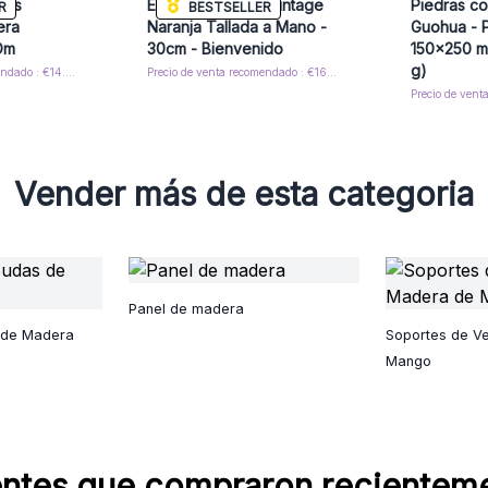
dos
Estatua de Buda Vintage
Piedras c
R
BESTSELLER
era
Naranja Tallada a Mano -
Guohua - P
Om
30cm - Bienvenido
150x250 m
g)
Precio de venta recomendado : €14.40/Caja
Precio de venta recomendado : €160.00/Unidad
Vender más de esta categoria
Panel de madera
 de Madera
Soportes de V
Mango
entes que compraron recientem