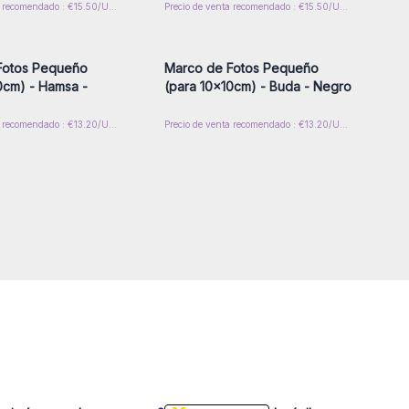
Precio de venta recomendado : €15.50/Unidad
Precio de venta recomendado : €15.50/Unidad
esión o regístrese para
Inicie sesión o regístrese para
 precios al por mayor
obtener precios al por mayor
Fotos Pequeño
Marco de Fotos Pequeño
0cm) - Hamsa -
(para 10x10cm) - Buda - Negro
Precio de venta recomendado : €13.20/Unidad
Precio de venta recomendado : €13.20/Unidad