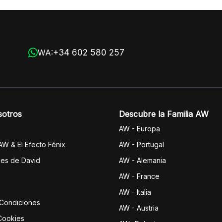
+34 602 580 257
WA:
sotros
Descubre la Familia AW
AW - Europa
 AW & El Efecto Fénix
AW - Portugal
jes de David
AW - Alemania
AW - France
AW - Italia
 Condiciones
AW - Austria
 Cookies