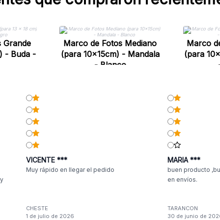
s Grande
Marco de Fotos Mediano
Marco d
) - Buda -
(para 10x15cm) - Mandala
(para 10
- Blanco
VICENTE ***
MARIA ***
Muy rápido en llegar el pedido
buen producto ,bu
 y
en envíos.
CHESTE
TARANCON
1 de julio de 2026
30 de junio de 202
n