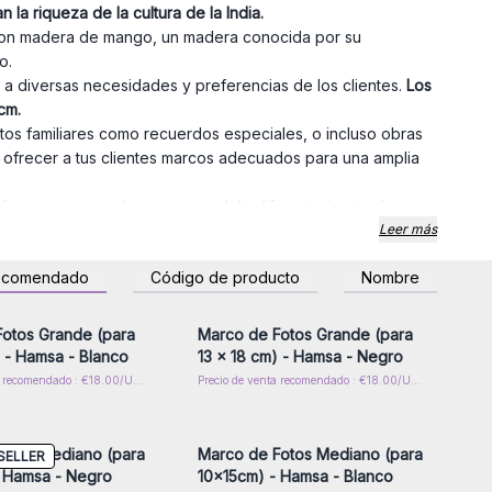
n la riqueza de la cultura de la
India
.
on madera de mango, un madera conocida por su
do.
 a diversas necesidades y preferencias de los clientes.
Los
cm.
tos familiares como recuerdos especiales, o incluso obras
s ofrecer a tus clientes marcos adecuados para una amplia
frecemos en cada uno, un modelo diferente inspirado en
onectan con la espiritualidad y la estética de la India. La
Leer más
enidad y sabiduría del budismo. El símbolo del
Mandala
ecomendado
Código de producto
Nombre
 Y el símbolo de la mano de
Hamsa
es un emblema de
esión o regístrese para
Inicie sesión o regístrese para
 precios al por mayor
obtener precios al por mayor
otos Grande (para
Marco de Fotos Grande (para
) - Hamsa - Blanco
13 x 18 cm) - Hamsa - Negro
Precio de venta recomendado : €18.00/Unidad
Precio de venta recomendado : €18.00/Unidad
esión o regístrese para
Inicie sesión o regístrese para
 precios al por mayor
obtener precios al por mayor
otos Mediano (para
Marco de Fotos Mediano (para
SELLER
 Hamsa - Negro
10x15cm) - Hamsa - Blanco