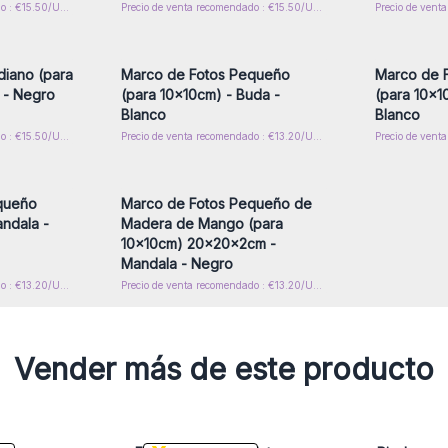
Precio de venta recomendado : €15.50/Unidad
Precio de venta recomendado : €15.50/Unidad
rese para
Inicie sesión o regístrese para
Inicie s
or mayor
obtener precios al por mayor
obtener
iano (para
Marco de Fotos Pequeño
Marco de 
 - Negro
(para 10x10cm) - Buda -
(para 10x1
Blanco
Blanco
Precio de venta recomendado : €15.50/Unidad
Precio de venta recomendado : €13.20/Unidad
rese para
Inicie sesión o regístrese para
or mayor
obtener precios al por mayor
queño
Marco de Fotos Pequeño de
ndala -
Madera de Mango (para
10x10cm) 20x20x2cm -
Mandala - Negro
Precio de venta recomendado : €13.20/Unidad
Precio de venta recomendado : €13.20/Unidad
Vender más de este producto