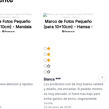
(p
e Fotos Pequeño
Marco de Fotos Pequeño
x10cm) - Mandala
(para 10x10cm) - Hamsa -
- Blanco
Blanco
Blanca ***
ena atención y rápidos
Los productos son de muy buena calidad
y diseño, me encantan. El pedido mínimo
es muy elevado, si fuera mas bajo para
evitar gastos de envío, seguramente
Sevilla
haría compras más a menudo.
6
24 de junio de 2026