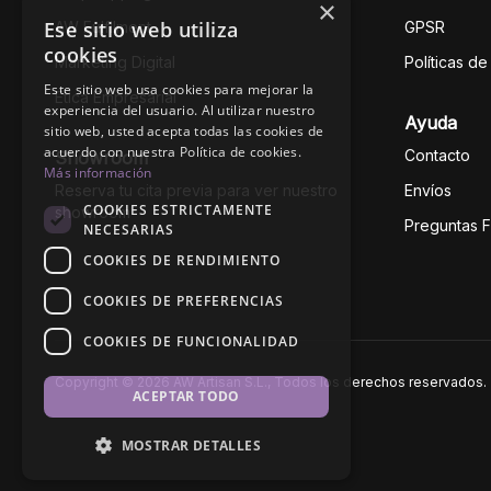
×
Ese sitio web utiliza
AW Fulfilment
GPSR
cookies
Marketing Digital
Políticas d
Este sitio web usa cookies para mejorar la
Ética Empresarial
experiencia del usuario. Al utilizar nuestro
Ayuda
sitio web, usted acepta todas las cookies de
acuerdo con nuestra Política de cookies.
Contacto
Showroom
Más información
Reserva tu cita previa para ver nuestro
Envíos
COOKIES ESTRICTAMENTE
showroom
Preguntas 
NECESARIAS
COOKIES DE RENDIMIENTO
COOKIES DE PREFERENCIAS
COOKIES DE FUNCIONALIDAD
Copyright © 2026 AW Artisan S.L., Todos los derechos reservados.
ACEPTAR TODO
MOSTRAR DETALLES