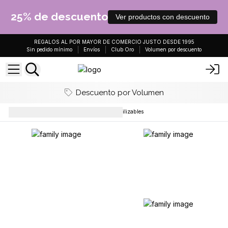
25% de descuento
Ver productos con descuento
REGALOS AL POR MAYOR DE COMERCIO JUSTO DESDE 1995
Sin pedido mínimo
Envíos
Club Oro
Volumen por descuento
Descuento por Volumen
Botellas
Dispensadores Reutilizables