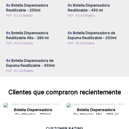
6x
Botella Dispensadora
6x
Botella Dispensadora
Reutilizable - 250ml
Reutilizable - 450 ml
Inicie sesión o regístrese
Inicie sesión o regístrese
PVP : €2.50/Botella
PVP : €3.40/Botella
para obtener precios al
para obtener precios al
por mayor
por mayor
6x
Botella Dispensadora
6x
Botella Dispensadora de
Reutilizable Alta - 280 ml
Espuma Reutilizable - 250ml
Inicie sesión o regístrese
PVP : €2.50/Botella
PVP : €3.80/Botella
para obtener precios al
por mayor
6x
Botella Dispensadora de
Espuma Reutilizable - 450ml
PVP : €4.00/Botella
Clientes que compraron recientemente
Botella Dispensadora
Botella Dispensadora
Reutilizable - 250ml
Reutilizable Alta - 280 ml
CUSTOMER RATING