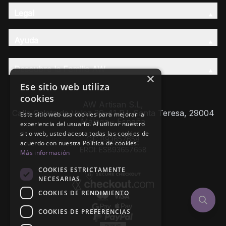
Legal
Ayuda
Descubre la Familia AW
×
Ese sitio web utiliza
cookies
AW Artisan S.L,
Calle Caleta de Velez 39-41 P.I. Santa Teresa, 29004
Este sitio web usa cookies para mejorar la
Málaga - España
experiencia del usuario. Al utilizar nuestro
sitio web, usted acepta todas las cookies de
CIF: B93657658
acuerdo con nuestra Política de cookies.
EROI: ESB93657658
Más información
COOKIES ESTRICTAMENTE
NECESARIAS
COOKIES DE RENDIMIENTO
COOKIES DE PREFERENCIAS