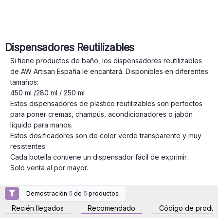
Dispensadores Reutilizables
Si tiene productos de baño, los dispensadores reutilizables
de AW Artisan España le encantará. Disponibles en diferentes
tamaños:
450 ml /280 ml / 250 ml
Estos dispensadores de plástico reutilizables son perfectos
para poner cremas, champús, acondicionadores o jabón
líquido para manos.
Estos dosificadores son de color verde transparente y muy
resistentes.
Cada botella contiene un dispensador fácil de exprimir.
Solo venta al por mayor.
Demostración
5
de
5
productos
Inicie sesión o regístrese
Inicie sesión o regístrese
para obtener precios al
para obtener precios al
Recién llegados
Recomendado
Código de produc
por mayor
por mayor