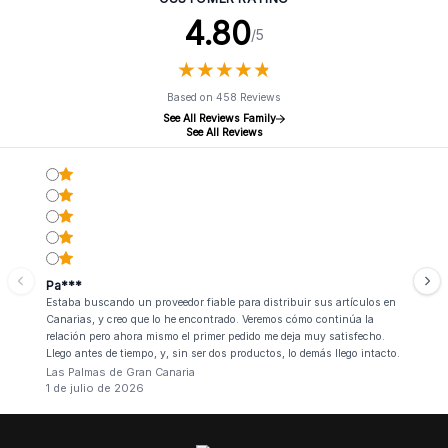
4.80
/5
★
★
★
★
★
★
★
★
★
★
Based on 458 Reviews
See All Reviews Family
See All Reviews
Pa***
Estaba buscando un proveedor fiable para distribuir sus artículos en
Canarias, y creo que lo he encontrado. Veremos cómo continúa la
relación pero ahora mismo el primer pedido me deja muy satisfecho.
Llego antes de tiempo, y, sin ser dos productos, lo demás llego intacto.
Las Palmas de Gran Canaria
1 de julio de 2026