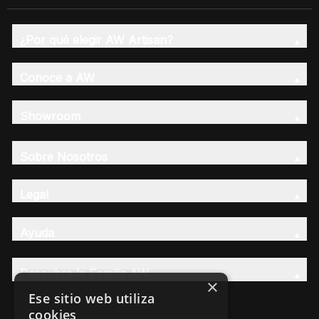
¿Por qué elegir AW Artisan?
Conoce a AW
Showroom
Sobre Nosotros
Legal
Ayuda
Descubre la Familia AW
×
Ese sitio web utiliza
cookies