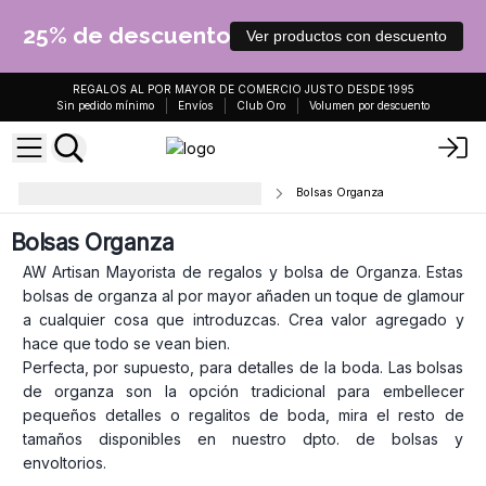
25% de descuento
Ver productos con descuento
REGALOS AL POR MAYOR DE COMERCIO JUSTO DESDE 1995
Sin pedido mínimo
Envíos
Club Oro
Volumen por descuento
Bolsas de tela y bolsas de organza
Bolsas Organza
Bolsas Organza
AW Artisan Mayorista de regalos y bolsa de Organza. Estas
bolsas de organza al por mayor añaden un toque de glamour
a cualquier cosa que introduzcas. Crea valor agregado y
hace que todo se vean bien.
Perfecta, por supuesto, para detalles de la boda. Las bolsas
de organza son la opción tradicional para embellecer
pequeños detalles o regalitos de boda, mira el resto de
tamaños disponibles en nuestro dpto. de bolsas y
envoltorios.