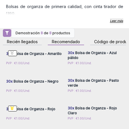
Bolsas de organza de primera calidad, con cinta tirador de
raso.
Solo venta al por mayor.
Leer más
Demostración
8
de
8
productos
Inicie sesión o regístrese
Inicie sesión o regístrese
para obtener precios al
para obtener precios al
Recién llegados
Recomendado
Código de produc
por mayor
por mayor
30x
Bolsa de Organza - Azul
30x
Bolsa de Organza - Amarillo
pálido
Inicie sesión o regístrese
Inicie sesión o regístrese
PVP : €1.00/Und.
PVP : €1.00/Und.
para obtener precios al
para obtener precios al
por mayor
por mayor
30x
Bolsa de Organza - Pasto
30x
Bolsa de Organza - Negro
verde
Inicie sesión o regístrese
Inicie sesión o regístrese
PVP : €1.00/Und.
PVP : €1.00/Und.
para obtener precios al
para obtener precios al
por mayor
por mayor
30x
Bolsa de Organza - Rojo
30x
Bolsa de Organza - Rojo
Claro
Inicie sesión o regístrese
Inicie sesión o regístrese
PVP : €1.00/Und.
PVP : €1.00/Und.
para obtener precios al
para obtener precios al
por mayor
por mayor