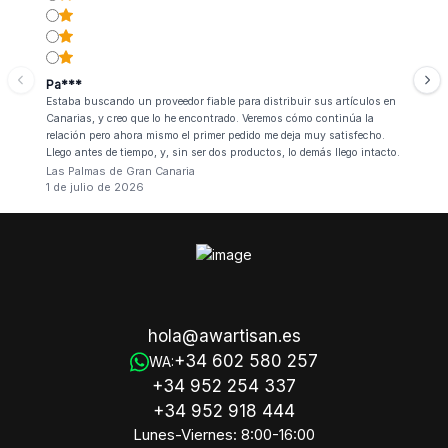
Pa***
Estaba buscando un proveedor fiable para distribuir sus artículos en
Canarias, y creo que lo he encontrado. Veremos cómo continúa la
relación pero ahora mismo el primer pedido me deja muy satisfecho.
Llego antes de tiempo, y, sin ser dos productos, lo demás llego intacto.
Las Palmas de Gran Canaria
1 de julio de 2026
hola@awartisan.es
+34 602 580 257
WA:
+34 952 254 337
+34 952 918 444
Lunes-Viernes: 8:00-16:00