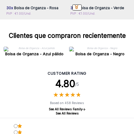
30x
Bolsa de Organza - Rosa
30x
Bolsa de Organza - Verde
PVP : €1.00/Und.
PVP : €1.00/Und.
Clientes que compraron recientemente
Bolsa de Organza - Azul pálido
Bolsa de Organza - Negro
CUSTOMER RATING
4.80
/5
★
★
★
★
★
★
★
★
★
★
Based on 458 Reviews
See All Reviews Family
See All Reviews