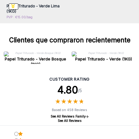
Papel Triturado - Verde Lima
(1KG)
PVP : €15.00/bag
Clientes que compraron recientemente
Papel Triturado - Verde Bosque
Papel Triturado - Verde (1KG)
(1KG)
CUSTOMER RATING
4.80
/5
★
★
★
★
★
★
★
★
★
★
Based on 458 Reviews
See All Reviews Family
See All Reviews