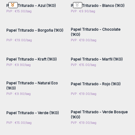
Papel Triturado - Azul (1KG)
Papel Triturado - Blanco (1KG)
Inicie sesión o regístrese
Inicie sesión o regístrese
PVP : €15.00/bag
PVP : €9.90/bag
para obtener precios al
para obtener precios al
por mayor
por mayor
Papel Triturado - Chocolate
Papel Triturado - Borgoña (1KG)
(1KG)
Inicie sesión o regístrese
Inicie sesión o regístrese
PVP : €19.00/bag
PVP : €19.00/bag
para obtener precios al
para obtener precios al
por mayor
por mayor
Papel Triturado - Kraft (1KG)
Papel Triturado - Marfil (1KG)
Inicie sesión o regístrese
Inicie sesión o regístrese
PVP : €9.90/bag
PVP : €15.00/bag
para obtener precios al
para obtener precios al
por mayor
por mayor
Papel Triturado - Natural Eco
Papel Triturado - Rojo (1KG)
(1KG)
Inicie sesión o regístrese
Inicie sesión o regístrese
PVP : €9.90/bag
PVP : €19.00/bag
para obtener precios al
para obtener precios al
por mayor
por mayor
Papel Triturado - Verde Bosque
Papel Triturado - Verde (1KG)
(1KG)
Inicie sesión o regístrese
PVP : €15.00/bag
PVP : €19.00/bag
para obtener precios al
por mayor