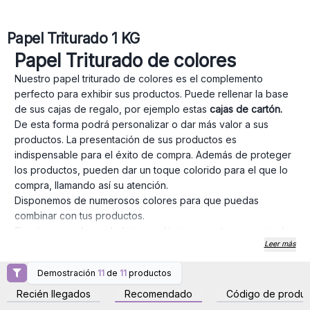
Papel Triturado 1 KG
Papel Triturado de colores
Nuestro papel triturado de colores es el complemento
perfecto para exhibir sus productos. Puede rellenar la base
de sus cajas de regalo, por ejemplo estas
cajas de cartón.
De esta forma podrá personalizar o dar más valor a sus
productos. La presentación de sus productos es
indispensable para el éxito de compra. Además de proteger
los productos, pueden dar un toque colorido para el que lo
compra, llamando así su atención.
Disponemos de numerosos colores para que puedas
combinar con tus productos.
Si quieres ver los embalajes ecológicos que tenemos pinche
Leer más
aquí
Demostración
11
de
11
productos
Inicie sesión o regístrese
Inicie sesión o regístrese
para obtener precios al
para obtener precios al
Recién llegados
Recomendado
Código de produc
por mayor
por mayor