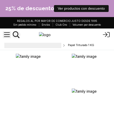
25% de descuento
Ver productos con descuento
REGALOS AL POR MAYOR DE COMERCIO JUSTO DESDE 1995
Sin pedido mínimo
Envíos
Club Oro
Volumen por descuento
Accesorios de embalaje y rellenos
Papel Triturado 1 KG