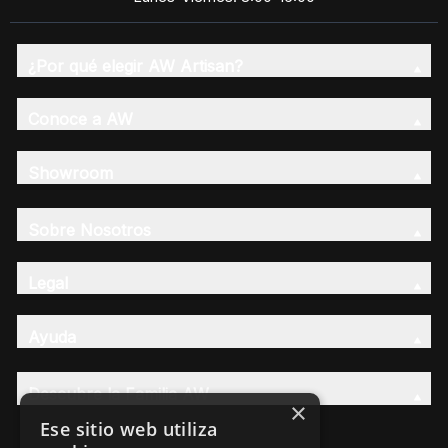
¿Por qué elegir AW Artisan?
Conoce a AW
Showroom
Sobre Nosotros
Legal
Ayuda
Descubre la Familia AW
×
Ese sitio web utiliza