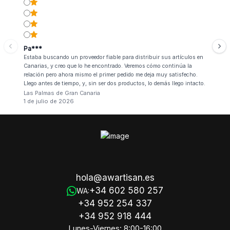
Pa***
Estaba buscando un proveedor fiable para distribuir sus artículos en
Canarias, y creo que lo he encontrado. Veremos cómo continúa la
relación pero ahora mismo el primer pedido me deja muy satisfecho.
Llego antes de tiempo, y, sin ser dos productos, lo demás llego intacto.
Las Palmas de Gran Canaria
1 de julio de 2026
hola@awartisan.es
+34 602 580 257
WA:
+34 952 254 337
+34 952 918 444
Lunes-Viernes: 8:00-16:00