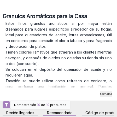
Granulos Aromáticos para la Casa
Estos finos gránulos aromaticos al por mayor están
diseñados para lugares específicos alrededor de su hogar.
Ideal para quemadores de aceite, letras aromatizantes, útil
en ceniceros para combatir el olor a tabaco y para fragancia
y decoración de platos.
Tienen colores llamativos que atraerán a los clientes mientras
navegan, y después de olerlos no dejarían su tienda sin uno
o dos (con suerte).
Se colocan en el depósito del quemador de aceite y no
requieren agua.
También se puede utilizar como refresco de cenicero, o
para perfumar una habitación en general. Puedes
combinarlos con nuestro Home Comfort
Leer más
Perfumes y aceites aromáticos. Peso neto mínimo 200 g por
bolsa
Demostración
10
de
10
productos
Inicie sesión o regístrese
Inicie sesión o regístrese
para obtener precios al
para obtener precios al
Recién llegados
Recomendado
Código de produc
por mayor
por mayor