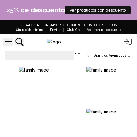
25% de descuento
Ver productos con descuento
REGALOS AL POR MAYOR DE COMERCIO JUSTO DESDE 1995
Sin pedido mínimo
Envíos
Club Oro
Volumen por descuento
Tabletas de cera de soja para derretir y
Granulos Aromáticos para la Casa
gránulos para hervir