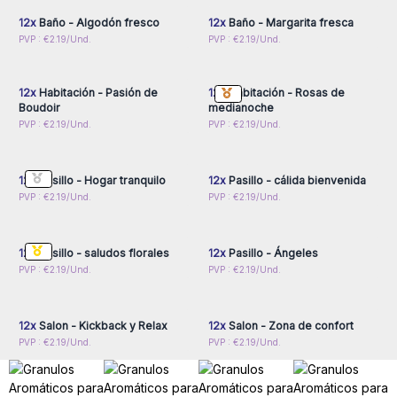
12x
Baño - Algodón fresco
12x
Baño - Margarita fresca
Inicie sesión o regístrese
Inicie sesión o regístrese
PVP : €2.19/Und.
PVP : €2.19/Und.
para obtener precios al
para obtener precios al
por mayor
por mayor
12x
Habitación - Pasión de
12x
Habitación - Rosas de
Boudoir
medianoche
Inicie sesión o regístrese
Inicie sesión o regístrese
PVP : €2.19/Und.
PVP : €2.19/Und.
para obtener precios al
para obtener precios al
por mayor
por mayor
12x
Pasillo - Hogar tranquilo
12x
Pasillo - cálida bienvenida
Inicie sesión o regístrese
Inicie sesión o regístrese
PVP : €2.19/Und.
PVP : €2.19/Und.
para obtener precios al
para obtener precios al
por mayor
por mayor
12x
Pasillo - saludos florales
12x
Pasillo - Ángeles
Inicie sesión o regístrese
Inicie sesión o regístrese
PVP : €2.19/Und.
PVP : €2.19/Und.
para obtener precios al
para obtener precios al
por mayor
por mayor
12x
Salon - Kickback y Relax
12x
Salon - Zona de confort
PVP : €2.19/Und.
PVP : €2.19/Und.