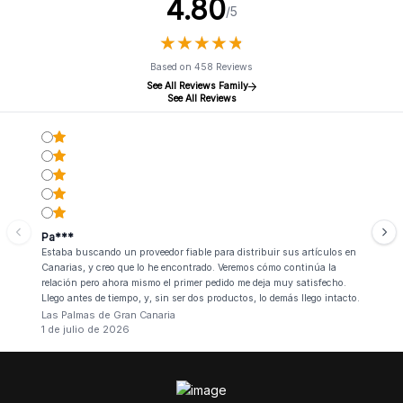
4.80
/5
★
★
★
★
★
★
★
★
★
★
Based on 458 Reviews
See All Reviews Family
See All Reviews
Pa***
Estaba buscando un proveedor fiable para distribuir sus artículos en
Canarias, y creo que lo he encontrado. Veremos cómo continúa la
relación pero ahora mismo el primer pedido me deja muy satisfecho.
Llego antes de tiempo, y, sin ser dos productos, lo demás llego intacto.
Las Palmas de Gran Canaria
1 de julio de 2026