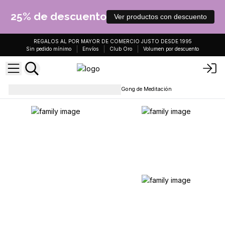
25% de descuento
Ver productos con descuento
REGALOS AL POR MAYOR DE COMERCIO JUSTO DESDE 1995
Sin pedido mínimo
Envíos
Club Oro
Volumen por descuento
Cristales y dones esotéricos
Gong de Meditación