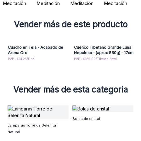
Vender más de este producto
Cuadro en Tela - Acabado de
Cuenco Tibetano Grande Luna
Arena Oro
Nepalesa - (aprox 850g) - 17cm
PVP : €31.25/Und
PVP : €185.00/Tibetan Bowl
Vender más de esta categoria
Q
Bolas de cristal
Lamparas Torre de Selenita
Natural