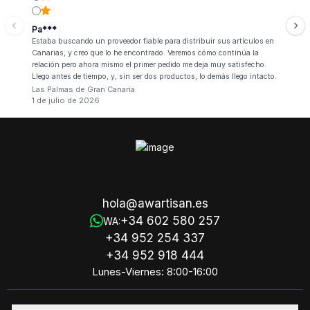
Pa***
Estaba buscando un proveedor fiable para distribuir sus artículos en
Canarias, y creo que lo he encontrado. Veremos cómo continúa la
relación pero ahora mismo el primer pedido me deja muy satisfecho.
Llego antes de tiempo, y, sin ser dos productos, lo demás llego intacto.
Las Palmas de Gran Canaria
1 de julio de 2026
hola@awartisan.es
+34 602 580 257
WA:
+34 952 254 337
+34 952 918 444
Lunes-Viernes: 8:00-16:00