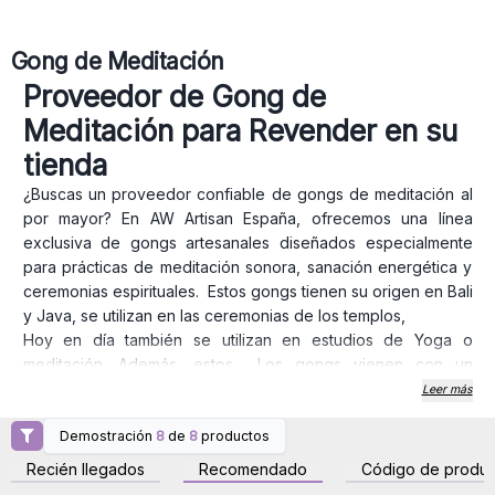
Gong de Meditación
Proveedor de Gong de
Meditación para Revender en su
tienda
¿Buscas un proveedor confiable de gongs de meditación al
por mayor? En AW Artisan España, ofrecemos una línea
exclusiva de gongs artesanales diseñados especialmente
para prácticas de meditación sonora, sanación energética y
ceremonias espirituales. Estos gongs tienen su origen en Bali
y Java, se utilizan en las ceremonias de los templos,
Hoy en día también se utilizan en estudios de Yoga o
meditación. Además, estos Los gongs vienen con un
resistente soporte de madera tallada.
Leer más
Todos los gongs están hechos a mano en Bali.
Debido a su
Demostración
8
de
8
productos
producción artesanal, tenga en cuenta que estos productos
Inicie sesión o regístrese
Inicie sesión o regístrese
para obtener precios al
para obtener precios al
se ensamblan sin tornillos ni herramientas. La madera al ser
Recién llegados
Recomendado
Código de produc
por mayor
por mayor
natural puede "moverse" ligeramente