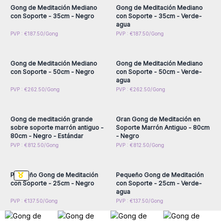
Nota importante: Es posible que se apliquen costos de envío
Gong de Meditación Mediano
Gong de Meditación Mediano
con Soporte - 35cm - Negro
con Soporte - 35cm - Verde-
adicionales según la ubicación.
agua
¿Por qué elegir nuestros gongs al por mayor para revender
Inicie sesión o regístrese
Inicie sesión o regístrese
PVP : €187.50/Gong
PVP : €187.50/Gong
en tu tienda?
para obtener precios al
para obtener precios al
por mayor
por mayor
- Calidad premium: Hechos a mano con materiales nobles y
técnicas tradicionales.
Gong de Meditación Mediano
Gong de Meditación Mediano
- Sonido armónico y profundo: Ideal para sesiones de
con Soporte - 50cm - Negro
con Soporte - 50cm - Verde-
agua
meditación, yoga, sound healing y más.
Inicie sesión o regístrese
Inicie sesión o regístrese
PVP : €262.50/Gong
PVP : €262.50/Gong
- Variedad de tamaños y estilos: Desde gongs pequeños
para obtener precios al
para obtener precios al
por mayor
por mayor
hasta gongs sinfónicos profesionales.
Gong de meditación grande
Gran Gong de Meditación en
sobre soporte marrón antiguo -
Soporte Marrón Antiguo - 80cm
80cm - Negro - Estándar
- Negro
Inicie sesión o regístrese
Inicie sesión o regístrese
PVP : €812.50/Gong
PVP : €812.50/Gong
para obtener precios al
para obtener precios al
por mayor
por mayor
Pequeño Gong de Meditación
Pequeño Gong de Meditación
con Soporte - 25cm - Negro
con Soporte - 25cm - Verde-
agua
PVP : €137.50/Gong
PVP : €137.50/Gong