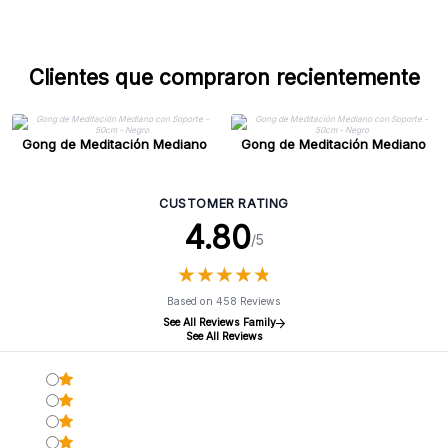
Clientes que compraron recientemente
Gong de Meditación Mediano
Gong de Meditación Mediano
con Soporte - 50cm - Negro
con Soporte - 50cm - Negro
CUSTOMER RATING
4.80
/5
★
★
★
★
★
★
★
★
★
★
Based on 458 Reviews
See All Reviews Family
See All Reviews