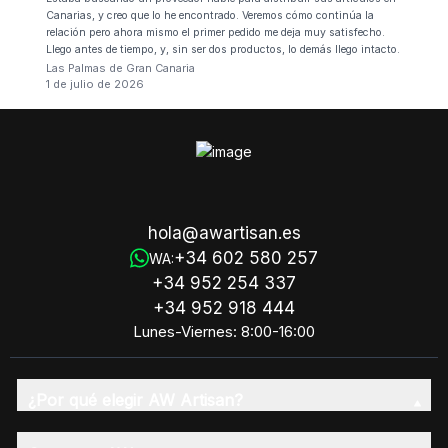
Canarias, y creo que lo he encontrado. Veremos cómo continúa la
relación pero ahora mismo el primer pedido me deja muy satisfecho.
Llego antes de tiempo, y, sin ser dos productos, lo demás llego intacto.
Las Palmas de Gran Canaria
1 de julio de 2026
hola@awartisan.es
+34 602 580 257
WA:
+34 952 254 337
+34 952 918 444
Lunes-Viernes: 8:00-16:00
¿Por qué elegir AW Artisan?