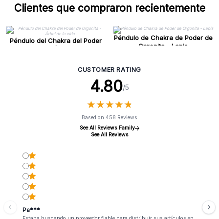
Clientes que compraron recientemente
Péndulo de Chakra de Poder de
Péndulo del Chakra del Poder
Orgonita - Lapis
de Orgonita - Árbol de la vida
CUSTOMER RATING
4.80
/5
★
★
★
★
★
★
★
★
★
★
Based on 458 Reviews
See All Reviews Family
See All Reviews
Pa***
Estaba buscando un proveedor fiable para distribuir sus artículos en