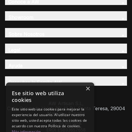
Conoce a AW
Showroom
Sobre Nosotros
Legal
Ayuda
Descubre la Familia AW
×
Ese sitio web utiliza
cookies
AW Artisan S.L,
Calle Caleta de Velez 39-41 P.I. Santa Teresa, 29004
Este sitio web usa cookies para mejorar la
Málaga - España
experiencia del usuario. Al utilizar nuestro
sitio web, usted acepta todas las cookies de
CIF: B93657658
acuerdo con nuestra Política de cookies.
EROI: ESB93657658
Más información