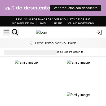
25% de descuento
Ver productos con descuento
REGALOS AL POR MAYOR DE COMERCIO JUSTO DESDE 1995
Sin pedido mínimo
Envíos
Club Oro
Volumen por descuento
Descuento por Volumen
Péndulos y Colgantes
Péndulo de Chakra Orgonita