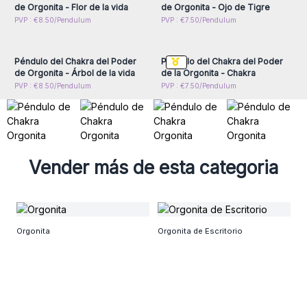
de Orgonita - Flor de la vida
de Orgonita - Ojo de Tigre
Inicie sesión o regístrese
Inicie sesión o regístrese
PVP : €8.50/Pendulum
PVP : €7.50/Pendulum
para obtener precios al
para obtener precios al
por mayor
por mayor
Péndulo del Chakra del Poder
Péndulo del Chakra del Poder
de Orgonita - Árbol de la vida
de la Orgonita - Chakra
PVP : €8.50/Pendulum
PVP : €7.50/Pendulum
Vender más de esta categoria
Pi
Orgonita
Orgonita de Escritorio