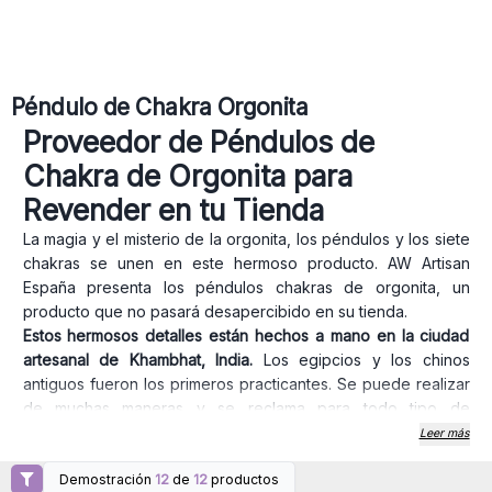
Péndulo de Chakra Orgonita
Proveedor de Péndulos de
Chakra de Orgonita para
Revender en tu Tienda
La magia y el misterio de la orgonita, los péndulos y los siete
chakras se unen en este hermoso producto. AW Artisan
España presenta los péndulos chakras de orgonita, un
producto que no pasará desapercibido en su tienda.
Estos hermosos detalles están hechos a mano en la ciudad
artesanal de Khambhat, India.
Los egipcios y los chinos
antiguos fueron los primeros practicantes. Se puede realizar
de muchas maneras y se reclama para todo tipo de
propósitos, como encontrar agua, minerales, personas
Leer más
desaparecidas e incluso objetos perdidos. También se utiliza
Demostración
12
de
12
productos
en curación y reiki.
Inicie sesión o regístrese
Inicie sesión o regístrese