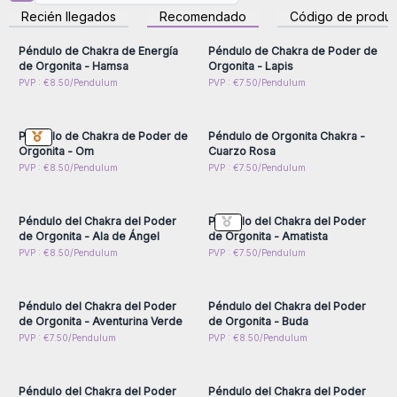
para obtener precios al
para obtener precios al
Los péndulos de chakra de orgonita de AW Artisan
Recién llegados
Recomendado
Código de produc
por mayor
por mayor
Españadestacan por estar elaborados con resina, metales y
minerales naturales, lo que les otorga la capacidad de
Péndulo de Chakra de Energía
Péndulo de Chakra de Poder de
de Orgonita - Hamsa
Orgonita - Lapis
armonizar y canalizar la energía. En el caso de los péndulos
Inicie sesión o regístrese
Inicie sesión o regístrese
PVP : €8.50/Pendulum
PVP : €7.50/Pendulum
de chakras, se incorporan piedras asociadas a los siete
para obtener precios al
para obtener precios al
por mayor
por mayor
centros energéticos principales del cuerpo (raíz, sacro,
plexo solar, corazón, garganta, tercer ojo y corona). Esto
Péndulo de Chakra de Poder de
Péndulo de Orgonita Chakra -
convierte a cada pieza en una herramienta completa para
Orgonita - Om
Cuarzo Rosa
trabajos de sanación, equilibrio energético y diagnóstico
Inicie sesión o regístrese
Inicie sesión o regístrese
PVP : €8.50/Pendulum
PVP : €7.50/Pendulum
para obtener precios al
para obtener precios al
radiestésico.
por mayor
por mayor
Péndulo del Chakra del Poder
Péndulo del Chakra del Poder
de Orgonita - Ala de Ángel
de Orgonita - Amatista
Inicie sesión o regístrese
Inicie sesión o regístrese
PVP : €8.50/Pendulum
PVP : €7.50/Pendulum
para obtener precios al
para obtener precios al
por mayor
por mayor
Péndulo del Chakra del Poder
Péndulo del Chakra del Poder
de Orgonita - Aventurina Verde
de Orgonita - Buda
Inicie sesión o regístrese
Inicie sesión o regístrese
PVP : €7.50/Pendulum
PVP : €8.50/Pendulum
para obtener precios al
para obtener precios al
por mayor
por mayor
Péndulo del Chakra del Poder
Péndulo del Chakra del Poder