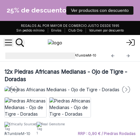
25% de descuento
Ver productos con descuento
REGALOS AL POR MAYOR DE COMERCIO JUSTO DESDE 1995
Sin pedido mínimo
Envíos
Club Oro
Volumen por descuento
Piedras africanas medianas
ATumbleM-10
12x
Piedras Africanas Medianas - Ojo de Tigre -
Doradas
Ethically Sourced
Real Gemstone
ATumbleM-10
RRP : 0,90 € / Piedras Rodadas