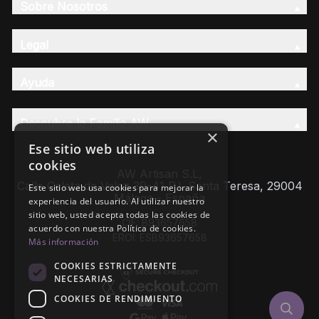
Sobre Nosotros
Legal
Ayuda
Descubre la Familia AW
×
Ese sitio web utiliza
cookies
AW Artisan S.L,
Calle Caleta de Velez 39-41 P.I. Santa Teresa, 29004
Este sitio web usa cookies para mejorar la
Málaga - España
experiencia del usuario. Al utilizar nuestro
sitio web, usted acepta todas las cookies de
CIF: B93657658
acuerdo con nuestra Política de cookies.
EROI: ESB93657658
Más información
COOKIES ESTRICTAMENTE
NECESARIAS
COOKIES DE RENDIMIENTO