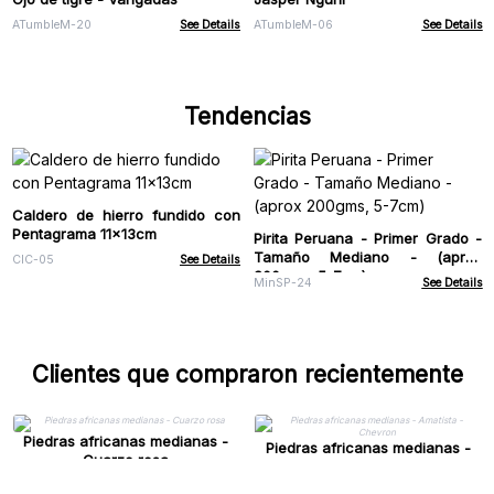
ATumbleM-20
See Details
ATumbleM-06
See Details
Tendencias
Caldero de hierro fundido con
Pentagrama 11x13cm
Pirita Peruana - Primer Grado -
Tamaño Mediano - (aprox
CIC-05
See Details
200gms, 5-7cm)
MinSP-24
See Details
Clientes que compraron recientemente
Piedras africanas medianas -
Piedras africanas medianas -
Cuarzo rosa
Amatista - Chevron