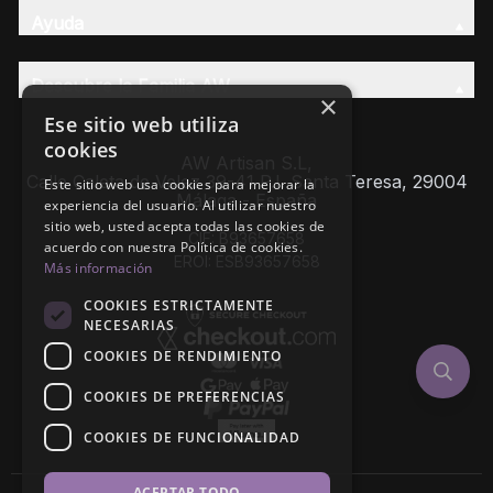
Ayuda
Descubre la Familia AW
×
Ese sitio web utiliza
cookies
AW Artisan S.L,
Calle Caleta de Velez 39-41 P.I. Santa Teresa, 29004
Este sitio web usa cookies para mejorar la
Málaga - España
experiencia del usuario. Al utilizar nuestro
sitio web, usted acepta todas las cookies de
CIF: B93657658
acuerdo con nuestra Política de cookies.
EROI: ESB93657658
Más información
COOKIES ESTRICTAMENTE
NECESARIAS
COOKIES DE RENDIMIENTO
COOKIES DE PREFERENCIAS
COOKIES DE FUNCIONALIDAD
ACEPTAR TODO