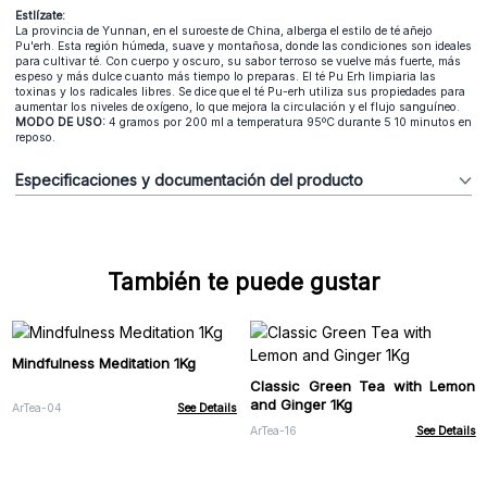
Estlízate:
La provincia de Yunnan, en el suroeste de China, alberga el estilo de té añejo
Pu'erh. Esta región húmeda, suave y montañosa, donde las condiciones son ideales
para cultivar té. Con cuerpo y oscuro, su sabor terroso se vuelve más fuerte, más
espeso y más dulce cuanto más tiempo lo preparas. El té Pu Erh limpiaria las
toxinas y los radicales libres. Se dice que el té Pu-erh utiliza sus propiedades para
aumentar los niveles de oxígeno, lo que mejora la circulación y el flujo sanguíneo.
MODO DE USO:
4 gramos por 200 ml a temperatura 95ºC durante 5 10 minutos en
reposo.
Especificaciones y documentación del producto
También te puede gustar
Mindfulness Meditation 1Kg
Classic Green Tea with Lemon
and Ginger 1Kg
ArTea-04
See Details
ArTea-16
See Details