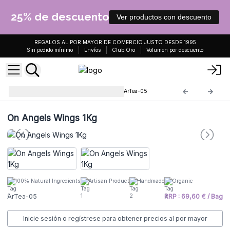
25% de descuento
Ver productos con descuento
REGALOS AL POR MAYOR DE COMERCIO JUSTO DESDE 1995
Sin pedido mínimo
Envíos
Club Oro
Volumen por descuento
Tés e Infusiones AW Artisan
ArTea-05
On Angels Wings 1Kg
100% Natural Ingredients
Artisan Product
Handmade
Organic
ArTea-05
RRP : 69,60 € / Bag
Inicie sesión o regístrese para obtener precios al por mayor