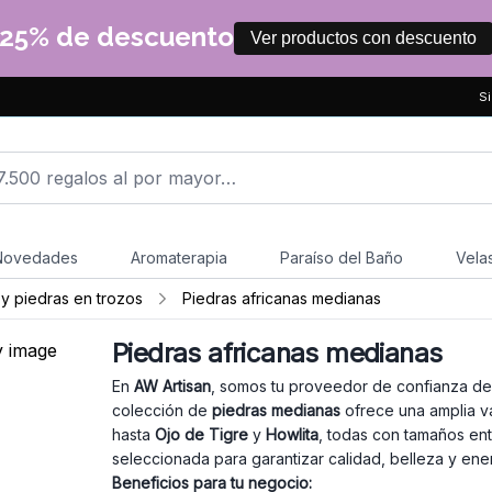
25% de descuento
Ver productos con descuento
Si
Novedades
Aromaterapia
Paraíso del Baño
Vela
 y piedras en trozos
Piedras africanas medianas
Piedras africanas medianas
En
AW Artisan
, somos tu proveedor de confianza d
colección de
piedras medianas
ofrece una amplia 
hasta
Ojo de Tigre
y
Howlita
, todas con tamaños en
seleccionada para garantizar calidad, belleza y ener
Beneficios para tu negocio: