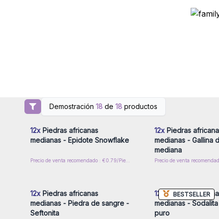
Demostración
18
de
18
productos
Inicie sesión o regístrese para
Inicie sesión o regíst
obtener precios al por mayor
obtener precios al p
12x
Piedras africanas
12x
Piedras africana
medianas - Epidote Snowflake
medianas - Gallina 
mediana
Precio de venta recomendado : €0.79/Piedras Rodadas
Inicie sesión o regístrese para
Inicie sesión o regíst
obtener precios al por mayor
obtener precios al p
12x
Piedras africanas
12x
Piedras africana
BESTSELLER
medianas - Piedra de sangre -
medianas - Sodalita 
Seftonita
puro