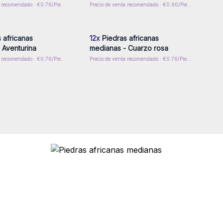
Precio de venta recomendado : €0.76/Piedras Rodadas
Precio de venta recomendado : €0.90/Piedras Rodadas
esión o regístrese para
Inicie sesión o regístrese para
 precios al por mayor
obtener precios al por mayor
 africanas
12x
Piedras africanas
 Aventurina
medianas - Cuarzo rosa
Precio de venta recomendado : €0.76/Piedras Rodadas
Precio de venta recomendado : €0.76/Piedras Rodadas