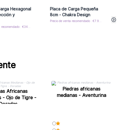
Carga Hexagonal
Placa de Carga Pequeña
Plac
ección y
8cm - Chakra Design
8cm 
Colo
Precio de venta recomendado : €7.90/Plate
Precio de venta recomendado : €34.50/Plate
ente
Piedras africanas
m
ras Africanas
medianas - Aventurina
 - Ojo de Tigre -
Doradas