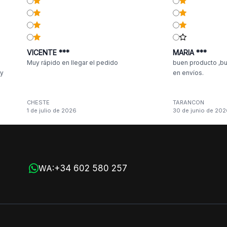
VICENTE ***
MARIA ***
Muy rápido en llegar el pedido
buen producto ,bu
 y
en envíos.
CHESTE
TARANCON
1 de julio de 2026
30 de junio de 202
n
+34 602 580 257
WA: