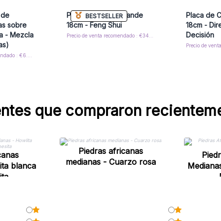
 de
Placa de Carga Grande
Placa de 
BESTSELLER
as sobre
18cm - Feng Shui
18cm - Dir
a - Mezcla
Decisión
Precio de venta recomendado : €34.50/Plate
as)
Precio de venta recomendado : €6.00/Árboles
entes que compraron recientem
Piedras africanas
canas
Pied
medianas - Cuarzo rosa
ita blanca
Medianas
ita