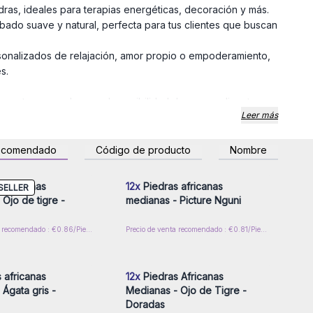
dras, ideales para terapias energéticas, decoración y más.
bado suave y natural, perfecta para tus clientes que buscan
sonalizados de relajación, amor propio o empoderamiento,
s.
cuentos por volumen y la posibilidad de personalizar tus
Leer más
s africanas medianas y ofrece a tus clientes lo mejor de la
ecomendado
Código de producto
Nombre
esión o regístrese para
Inicie sesión o regístrese para
 precios al por mayor
obtener precios al por mayor
 africanas
12x
Piedras africanas
SELLER
Ojo de tigre -
medianas - Picture Nguni
Precio de venta recomendado : €0.86/Piedras Rodadas
Precio de venta recomendado : €0.81/Piedras Rodadas
esión o regístrese para
Inicie sesión o regístrese para
 precios al por mayor
obtener precios al por mayor
 africanas
12x
Piedras Africanas
Ágata gris -
Medianas - Ojo de Tigre -
Doradas