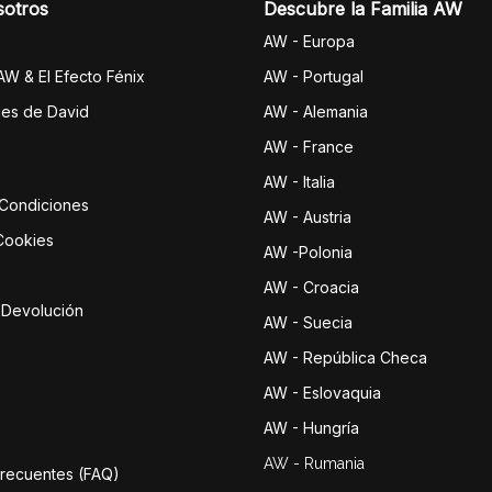
sotros
Descubre la Familia AW
AW - Europa
 AW & El Efecto Fénix
AW - Portugal
jes de David
AW - Alemania
AW - France
AW - Italia
 Condiciones
AW - Austria
 Cookies
AW -Polonia
AW - Croacia
e Devolución
AW - Suecia
AW - República Checa
AW - Eslovaquia
AW - Hungría
AW - Rumania
Frecuentes (FAQ)