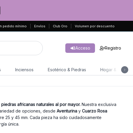
n pedido mínimo
Envíos
Club Oro
Volumen por descuento
Acceso
Registro
s
Inciensos
Esotérico & Piedras
Hogar & Jardín
e
piedras africanas naturales al por mayor.
Nuestra exclusiva
variedad de opciones, desde
Aventurina
y
Cuarzo Rosa
tre 25 y 45 mm. Cada pieza ha sido cuidadosamente
gía única.