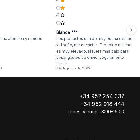
Blanca ***
ena atención y rápidos
Los productos son de muy buena calidad
y diseño, me encantan. El pedido mínimo
es muy elevado, si fuera mas bajo para
evitar gastos de envío, seguramente
Sevilla
haría compras más a menudo.
6
24 de junio de 2026
+34 952 254 337
+34 952 918 444
Lunes-Viernes: 8:00-16:00