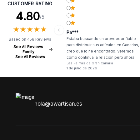
CUSTOMER RATING
4.80
/5
★
★
★
★
★
★
★
★
★
★
Pa***
Estaba buscando un proveedor fiable
Based on 458 Reviews
para distribuir sus artículos en Canarias,
See All Reviews
creo que lo he encontrado. Veremos
Family
See All Reviews
cómo continúa la relación pero ahora
Las Palmas de Gran Canaria
mismo el primer pedido me deja muy
1 de julio de 2026
satisfecho. Llego antes de tiempo, y, si
ser dos productos, lo demás llego
intacto.
hola@awartisan.es