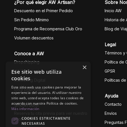
¿Por qué elegir AW Artisan?
Sobre No
Descuento en el Primer Pedido
Inicio AW
Sin Pedido Mínimo
Historia de
Programa de Recompensa Club Oro
Blog de Via
Volumen descuentos
Legal
Términos y
Conoce a AW
Dropshipping
Política de
×
Ese sitio web utiliza
AW Fulfilment
GPSR
cookies
Marketing Digital
Políticas d
Este sitio web usa cookies para mejorar la
Ética Empresarial
experiencia del usuario. Al utilizar nuestro
Ayuda
sitio web, usted acepta todas las cookies de
acuerdo con nuestra Política de cookies.
Contacto
Showroom
Más información
Reserva tu cita previa para ver nuestro
Envíos
COOKIES ESTRICTAMENTE
showroom
Preguntas 
NECESARIAS