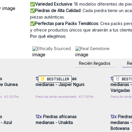
✅
Variedad Exclusiva
: 18 modelos diferentes de pie
✅
Piedras de Alta Calidad
: Cada piedra tiene un aca
piezas auténticas.
✅
Perfectas para Packs Temáticos
: Crea packs per
y ofrece productos únicos que atraerán a tus cliente
Por qué elegirnos:
En
AW Artisan
, ofrecemos precios competitivos, des
Ethically Sourced
Real Gemstone
pedidos. ¡Haz crecer tu negocio con nuestras piedra
naturaleza!
Recién llegados
R
rese para
Inicie sesión o regístrese para
Inicie s
or mayor
obtener precios al por mayor
obtener
s
12x
Piedras africanas
12x
Piedras
BESTSELLER
BEST
de Guinea
medianas - Jasper Nguni
medianas - 
Varigadas
Precio de venta recomendado : €0.92/Piedras Rodadas
Precio de venta recomendado : €0.79/Piedras Rodadas
rese para
Inicie sesión o regístrese para
Inicie s
or mayor
obtener precios al por mayor
obtener
s
12x
Piedras africanas
12x
Piedras
- Azul
medianas - Unakita
medianas - 
Botswana