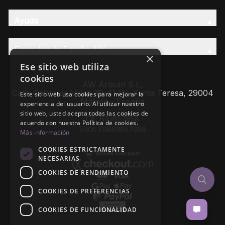
Ayuda
Descubre la Familia AW
×
Ese sitio web utiliza
cookies
AW Artisan S.L,
Calle Caleta de Velez 39-41 P.I. Santa Teresa, 29004
Este sitio web usa cookies para mejorar la
Málaga - España
experiencia del usuario. Al utilizar nuestro
sitio web, usted acepta todas las cookies de
CIF: B93657658
acuerdo con nuestra Política de cookies.
EROI: ESB93657658
Más información
COOKIES ESTRICTAMENTE
NECESARIAS
COOKIES DE RENDIMIENTO
COOKIES DE PREFERENCIAS
COOKIES DE FUNCIONALIDAD