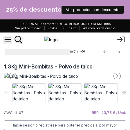
25% de descuento
Ver productos con descuento
REGALOS AL POR MAYOR DE COMERCIO JUSTO DESDE 1995
Sin pedido mínimo
Envíos
Club Oro
Volumen por descuento
Bombitas de Baño Chill Pill
AWChill-07
1.3Kg Mini-Bombitas - Polvo de talco
AWChill-07
RRP : 43,75 € / Und.
Inicie sesión o regístrese para obtener precios al por mayor