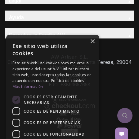
Legal
Ayuda
Descubre la Familia AW
×
Ese sitio web utiliza
cookies
AW Artisan S.L,
Calle Caleta de Velez 39-41 P.I. Santa Teresa, 29004
Este sitio web usa cookies para mejorar la
Málaga - España
experiencia del usuario. Al utilizar nuestro
sitio web, usted acepta todas las cookies de
CIF: B93657658
acuerdo con nuestra Política de cookies.
EROI: ESB93657658
Más información
COOKIES ESTRICTAMENTE
NECESARIAS
COOKIES DE RENDIMIENTO
COOKIES DE PREFERENCIAS
COOKIES DE FUNCIONALIDAD