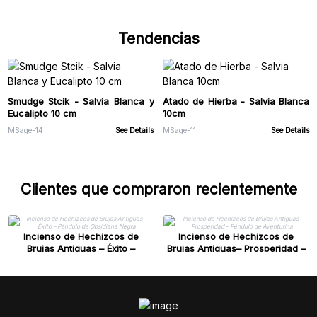
Tendencias
Smudge Stcik - Salvia Blanca y
Atado de Hierba - Salvia Blanca
Eucalipto 10 cm
10cm
MSage-14
See Details
MSage-11
See Details
Clientes que compraron recientemente
Incienso de Hechizcos de
Incienso de Hechizcos de
Brujas Antiguas – Éxito –
Brujas Antiguas– Prosperidad –
Péndulo de Obsidiana Negra
Péndulo de Aventurina