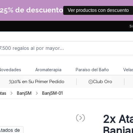
25% de descuento
Ver productos con descuento
Si
Novedades
Aromaterapia
Paraíso del Baño
Vela
10% en Su Primer Pedido
Club Oro
tas
BanjSM
BanjSM-01
2x
Ata
Banjar