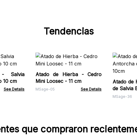
Tendencias
- Salvia
Atado de Hierba - Cedro
o 10 cm
Mini Loosec - 11 cm
Atado de 
de Salvia
See Details
MSage-05
See Details
MSage-36
entes que compraron recientem