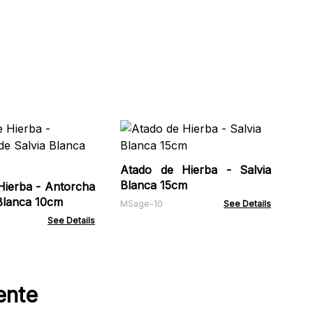
Pa
de
Zo
Atado de Hierba - Salvia
ZCi
Blanca 15cm
Hierba - Antorcha
 Blanca 10cm
MSage-10
See Details
See Details
ente