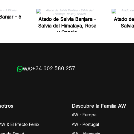
Banjar - 5
Atado de Salvia Banjara -
Atado de
Salvia del Himalaya, Rosa
Salvi
y Canela
+34 602 580 257
WA:
sotros
Descubre la Familia AW
AW - Europa
 AW & El Efecto Fénix
AW - Portugal
jes de David
AW - Alemania