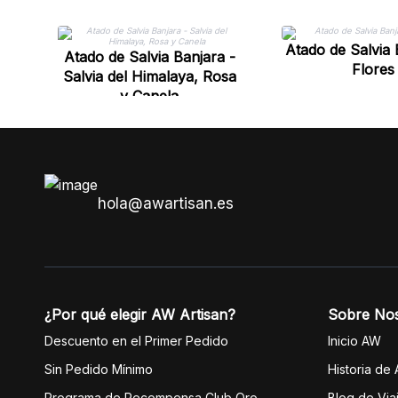
Atado de Salvia 
Atado de Salvia Banjara -
Flores
Salvia del Himalaya, Rosa
y Canela
hola@awartisan.es
¿Por qué elegir AW Artisan?
Sobre No
Descuento en el Primer Pedido
Inicio AW
Sin Pedido Mínimo
Historia de
Programa de Recompensa Club Oro
Blog de Via