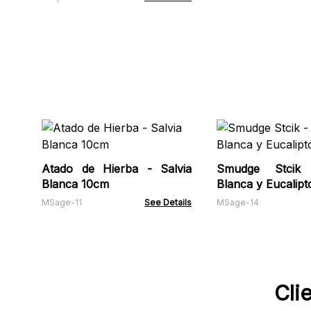
jazmín, manzanilla
Atado de Hierba - Salvia
Smudge Stcik 
Blanca 10cm
Blanca y Eucalipt
MSage-11
See Details
MSage-14
Cli