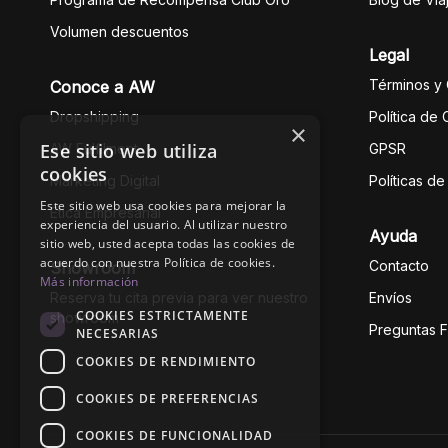
Volumen descuentos
Legal
Términos y
Conoce a AW
Dropshipping
Política de
×
Ese sitio web utiliza
AW Fulfilment
GPSR
cookies
Marketing Digital
Políticas d
Este sitio web usa cookies para mejorar la
Ética Empresarial
experiencia del usuario. Al utilizar nuestro
Ayuda
sitio web, usted acepta todas las cookies de
acuerdo con nuestra Política de cookies.
Contacto
Showroom
Más información
Reserva tu cita previa para ver nuestro
Envíos
COOKIES ESTRICTAMENTE
showroom
Preguntas 
NECESARIAS
COOKIES DE RENDIMIENTO
COOKIES DE PREFERENCIAS
COOKIES DE FUNCIONALIDAD