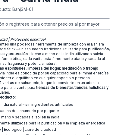
ucto: BanjSM-01
ión o regístrese para obtener precios al por mayor
idad | Protección espiritual
ientes una poderosa herramienta de limpieza con el Banjara
ge Stick—un sahumerio tradicional utilizado para
purificación,
ica y protección
. Hecho a mano en la India utilizando salvia
 forma ética; cada varita está firmemente atada y secada al
r su fragancia y potencia natural.
cas espirituales, limpieza del hogar, meditación o trabajo
alvia india es conocida por su capacidad para eliminar energías
blecer el equilibrio en cualquier espacio o persona.
2 varitas de sahumerio, lo que lo convierte en un artículo
to para la venta para
tiendas de bienestar, tiendas holísticas y
uales
.
producto:
india natural – sin ingredientes artificiales
varitas de sahumerio por paquete
 mano y secadas al sol en la India
ente utilizadas para la purificación y la limpieza energética
 | Ecológico | Libre de crueldad