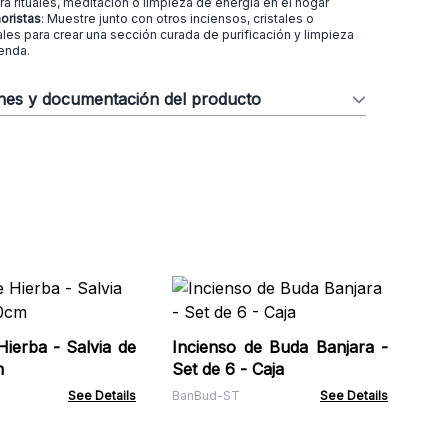
ra rituales, meditación o limpieza de energía en el hogar
oristas
: Muestre junto con otros inciensos, cristales o
ales para crear una sección curada de purificación y limpieza
enda.
ones y documentación del producto
Cop
Re
a - Salvia de
Incienso de Buda Banjara -
Ban
m
Set de 6 - Caja
See Details
BanBud-ST
See Details