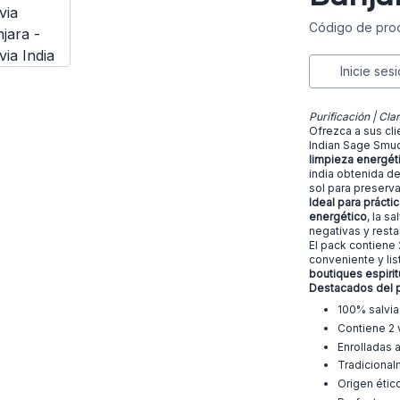
Código de prod
Inicie ses
Purificación | Clar
Ofrezca a sus cl
Indian Sage Smud
limpieza energét
india obtenida de
sol para preserva
Ideal para prácti
energético
, la s
negativas y resta
El pack contiene 
conveniente y lis
boutiques espirit
Destacados del 
100% salvia 
Contiene 2 
Enrolladas a
Tradicionalm
Origen ético