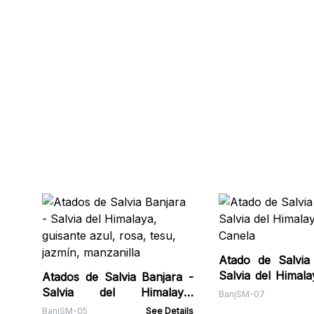
Atado de Salvia
Salvia del Himala
Atados de Salvia Banjara -
Canela
Salvia del Himalaya,
BanjSM-07
guisante azul, rosa, tesu,
BanjSM-05
See Details