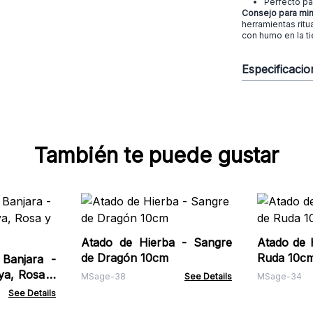
Perfecto pa
Consejo para min
herramientas ritu
con humo en la ti
Especificaci
También te puede gustar
Atado de Hierba - Sangre
Atado de Hierb
de Dragón 10cm
Ruda 10c
 Banjara -
ya, Rosa y
MSage-38
See Details
MSage-34
See Details