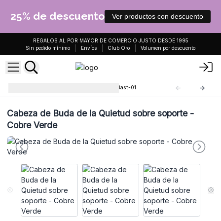
25% de descuento
Ver productos con descuento
REGALOS AL POR MAYOR DE COMERCIO JUSTO DESDE 1995
Sin pedido mínimo
Envíos
Club Oro
Volumen por descuento
Estatuas Antiguas de Buda
Bast-01
Cabeza de Buda de la Quietud sobre soporte -
Cobre Verde