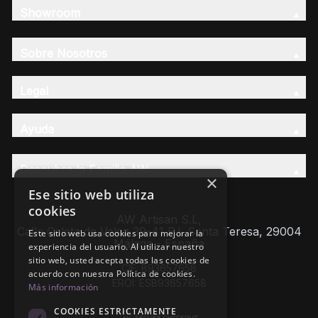
Showroom
Sobre Nosotros
Legal
Ayuda
Descubre la Familia AW
×
Ese sitio web utiliza
cookies
AW Artisan S.L,
Calle Caleta de Velez 39-41 P.I. Santa Teresa, 29004
Este sitio web usa cookies para mejorar la
Málaga - España
experiencia del usuario. Al utilizar nuestro
sitio web, usted acepta todas las cookies de
CIF: B93657658
acuerdo con nuestra Política de cookies.
EROI: ESB93657658
Más información
COOKIES ESTRICTAMENTE